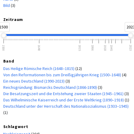
Bild
(3)
Zeitraum
1500
202
1500
1648
1815
1866
1918
1945
2023
Band
Das Heilige Römische Reich (1648–1815)
(12)
Von den Reformationen bis zum Dreißigjährigen Krieg (1500–1648)
(4)
Ein neues Deutschland (1990-2023)
(3)
Reichsgründung: Bismarcks Deutschland (1866-1890)
(3)
Die Besatzungszeit und die Entstehung zweier Staaten (1945–1961)
(3)
Das Wilhelminische Kaiserreich und der Erste Weltkrieg (1890–1918)
(1)
Deutschland unter der Herrschaft des Nationalsozialismus (1933–1945)
(1)
Schlagwort
Nachkriegszeit
(204)