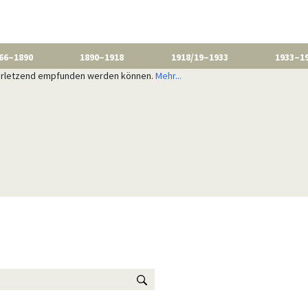
66–1890
1890–1918
1918/19–1933
1933–1
 verletzend empfunden werden können.
Mehr...