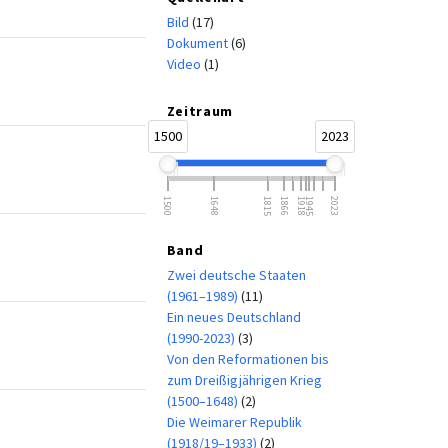
Bild
(17)
Dokument
(6)
Video
(1)
Zeitraum
1500
2023
1500
1648
1815
1866
1918
1945
2023
Band
Zwei deutsche Staaten
(1961–1989)
(11)
Ein neues Deutschland
(1990-2023)
(3)
Von den Reformationen bis
zum Dreißigjährigen Krieg
(1500–1648)
(2)
Die Weimarer Republik
(1918/19–1933)
(2)