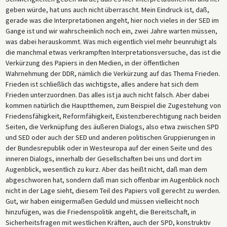
geben würde, hat uns auch nicht überrascht. Mein Eindruck ist, daß,
gerade was die Interpretationen angeht, hier noch vieles in der SED im
Gange ist und wir wahrscheinlich noch ein, zwei Jahre warten müssen,
was dabei herauskommt. Was mich eigentlich viel mehr beunruhigt als
die manchmal etwas verkrampften Interpretationsversuche, das ist die
Verkürzung des Papiers in den Medien, in der öffentlichen
Wahrnehmung der DDR, nämlich die Verkürzung auf das Thema Frieden.
Frieden ist schließlich das wichtigste, alles andere hat sich dem
Frieden unterzuordnen. Das alles ist ja auch nicht falsch. Aber dabei
kommen natürlich die Hauptthemen, zum Beispiel die Zugestehung von
Friedensfähigkeit, Reformfähigkeit, Existenzberechtigung nach beiden
Seiten, die Verknüpfung des äußeren Dialogs, also etwa zwischen SPD
und SED oder auch der SED und anderen politischen Gruppierungen in
der Bundesrepublik oder in Westeuropa auf der einen Seite und des
inneren Dialogs, innerhalb der Gesellschaften bei uns und dort im
Augenblick, wesentlich zu kurz. Aber das heißt nicht, daß man dem
abgeschworen hat, sondern daß man sich offenbar im Augenblick noch
nicht in der Lage sieht, diesem Teil des Papiers voll gerecht zu werden.
Gut, wir haben einigermaßen Geduld und müssen vielleicht noch
hinzufügen, was die Friedenspolitik angeht, die Bereitschaft, in
Sicherheitsfragen mit westlichen Kräften, auch der SPD, konstruktiv