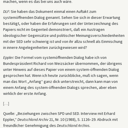
machen, wenn es das bei uns auch wäre.
DLF:
Sie haben das Dokument einmal einen Auftakt zum
systemöffnenden Dialog genannt. Sehen Sie sich in dieser Erwartung
bestätigt, oder haben die Erfahrungen seit der Unterzeichnung des
Papiers nicht im Gegenteil demonstriert, daß ein Austragen
ideologischer Gegensätze und politischer Meinungsverschiedenheiten
mit der SED sehr schwierig ist und von ihr allzu schnell als Einmischung
in innere Angelegenheiten zurückgewiesen wird?
Eppler:
Die Formel vom systemöffnenden Dialog habe ich von
Bundespräsident Richard von Weizsäcker übernommen, der übrigens
unter Hinweis auf dieses Papier von einem system-öffnenden Dialog
gesprochen hat. Wenn ich heute zurückblicke, muß ich sagen, wenn
man das Wort „Anfang“ ganz dick unterstreicht, dann kann man von
einem Anfang des system-öffnenden Dialogs sprechen, aber eben
wirklich der erste Anfang.
[
…
]
Quelle: „Beziehungen zwischen SPD und SED. Interview mit Erhard
Eppler,“
Deutschland Archiv
21, Nr. 10 (1988), S. 1126–29. Abdruck mit
freundlicher Genehmigung des
Deutschland Archivs.