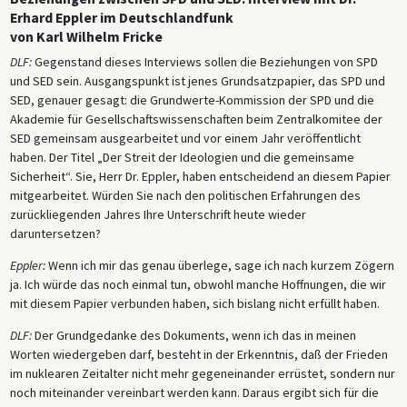
Erhard Eppler im Deutschlandfunk
von Karl Wilhelm Fricke
DLF:
Gegenstand dieses Interviews sollen die Beziehungen von SPD
und SED sein. Ausgangspunkt ist jenes Grundsatzpapier, das SPD und
SED, genauer gesagt: die Grundwerte-Kommission der SPD und die
Akademie für Gesellschaftswissenschaften beim Zentralkomitee der
SED gemeinsam ausgearbeitet und vor einem Jahr veröffentlicht
haben. Der Titel „Der Streit der Ideologien und die gemeinsame
Sicherheit“. Sie, Herr Dr. Eppler, haben entscheidend an diesem Papier
mitgearbeitet. Würden Sie nach den politischen Erfahrungen des
zurückliegenden Jahres Ihre Unterschrift heute wieder
daruntersetzen?
Eppler:
Wenn ich mir das genau überlege, sage ich nach kurzem Zögern
ja. Ich würde das noch einmal tun, obwohl manche Hoffnungen, die wir
mit diesem Papier verbunden haben, sich bislang nicht erfüllt haben.
DLF:
Der Grundgedanke des Dokuments, wenn ich das in meinen
Worten wiedergeben darf, besteht in der Erkenntnis, daß der Frieden
im nuklearen Zeitalter nicht mehr gegeneinander errüstet, sondern nur
noch miteinander vereinbart werden kann. Daraus ergibt sich für die