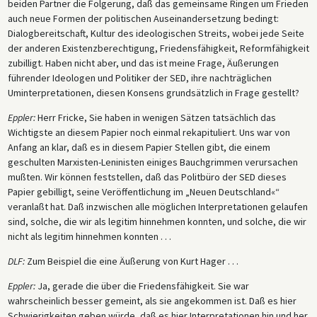
beiden Partner die Folgerung, daß das gemeinsame Ringen um Frieden
auch neue Formen der politischen Auseinandersetzung bedingt:
Dialogbereitschaft, Kultur des ideologischen Streits, wobei jede Seite
der anderen Existenzberechtigung, Friedensfähigkeit, Reformfähigkeit
zubilligt. Haben nicht aber, und das ist meine Frage, Äußerungen
führender Ideologen und Politiker der SED, ihre nachträglichen
Uminterpretationen, diesen Konsens grundsätzlich in Frage gestellt?
Eppler:
Herr Fricke, Sie haben in wenigen Sätzen tatsächlich das
Wichtigste an diesem Papier noch einmal rekapituliert. Uns war von
Anfang an klar, daß es in diesem Papier Stellen gibt, die einem
geschulten Marxisten-Leninisten einiges Bauchgrimmen verursachen
mußten. Wir können feststellen, daß das Politbüro der SED dieses
Papier gebilligt, seine Veröffentlichung im „Neuen Deutschland«“
veranlaßt hat. Daß inzwischen alle möglichen Interpretationen gelaufen
sind, solche, die wir als legitim hinnehmen konnten, und solche, die wir
nicht als legitim hinnehmen konnten . . .
DLF:
Zum Beispiel die eine Äußerung von Kurt Hager . . .
Eppler:
Ja, gerade die über die Friedensfähigkeit. Sie war
wahrscheinlich besser gemeint, als sie angekommen ist. Daß es hier
Schwierigkeiten geben würde, daß es hier Interpretationen hin und her