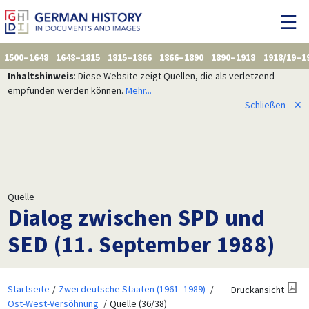
1500–1648
1648–1815
1815–1866
1866–1890
1890–1918
1918/19–1
Inhaltshinweis
: Diese Website zeigt Quellen, die als verletzend
empfunden werden können.
Mehr...
Schließen
✕
Quelle
Dialog zwischen SPD und
SED (11. September 1988)
Startseite
Zwei deutsche Staaten (1961–1989)
Druckansicht
Ost-West-Versöhnung
Quelle (36/38)