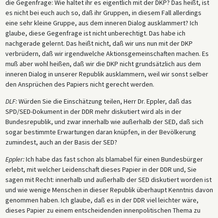
die Gegenfrage: Wie haltet ihr es eigentlich mit der DKP? Das heißt, ist
es nicht bei euch auch so, daß ihr Gruppen, in diesem Fall allerdings
eine sehr kleine Gruppe, aus dem inneren Dialog ausklammert? Ich
glaube, diese Gegenfrage ist nicht unberechtigt. Das habe ich
nachgerade gelernt. Das heißt nicht, daß wir uns nun mit der DKP
verbrüdern, daß wir irgendwelche Aktionsgemeinschaften machen. Es
muß aber wohl heißen, daß wir die DKP nicht grundsätzlich aus dem
inneren Dialog in unserer Republik ausklammern, weil wir sonst selber
den Ansprüchen des Papiers nicht gerecht werden.
DLF:
Würden Sie die Einschätzung teilen, Herr Dr. Eppler, daß das
SPD/SED-Dokument in der DDR mehr diskutiert wird als in der
Bundesrepublik, und zwar innerhalb wie außerhalb der SED, daß sich
sogar bestimmte Erwartungen daran knüpfen, in der Bevölkerung
zumindest, auch an der Basis der SED?
Eppler:
Ich habe das fast schon als blamabel für einen Bundesbürger
erlebt, mit welcher Leidenschaft dieses Papier in der DDR und, Sie
sagen mit Recht: innerhalb und außerhalb der SED diskutiert worden ist
und wie wenige Menschen in dieser Republik überhaupt Kenntnis davon
genommen haben. Ich glaube, daß es in der DDR viel leichter wäre,
dieses Papier zu einem entscheidenden innenpolitischen Thema zu