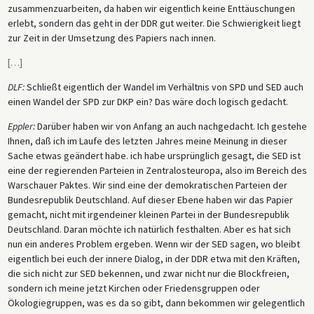
zusammenzuarbeiten, da haben wir eigentlich keine Enttäuschungen
erlebt, sondern das geht in der DDR gut weiter. Die Schwierigkeit liegt
zur Zeit in der Umsetzung des Papiers nach innen.
[
…
]
DLF:
Schließt eigentlich der Wandel im Verhältnis von SPD und SED auch
einen Wandel der SPD zur DKP ein? Das wäre doch logisch gedacht.
Eppler:
Darüber haben wir von Anfang an auch nachgedacht. Ich gestehe
Ihnen, daß ich im Laufe des letzten Jahres meine Meinung in dieser
Sache etwas geändert habe. ich habe ursprünglich gesagt, die SED ist
eine der regierenden Parteien in Zentralosteuropa, also im Bereich des
Warschauer Paktes. Wir sind eine der demokratischen Parteien der
Bundesrepublik Deutschland. Auf dieser Ebene haben wir das Papier
gemacht, nicht mit irgendeiner kleinen Partei in der Bundesrepublik
Deutschland. Daran möchte ich natürlich festhalten. Aber es hat sich
nun ein anderes Problem ergeben. Wenn wir der SED sagen, wo bleibt
eigentlich bei euch der innere Dialog, in der DDR etwa mit den Kräften,
die sich nicht zur SED bekennen, und zwar nicht nur die Blockfreien,
sondern ich meine jetzt Kirchen oder Friedensgruppen oder
Ökologiegruppen, was es da so gibt, dann bekommen wir gelegentlich