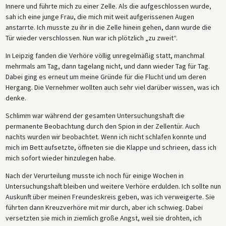
Innere und führte mich zu einer Zelle. Als die aufgeschlossen wurde,
sah ich eine junge Frau, die mich mit weit aufgerissenen Augen
anstarrte. Ich musste zu ihr in die Zelle hinein gehen, dann wurde die
Tür wieder verschlossen. Nun war ich plötzlich „zu zweit“.
In Leipzig fanden die Verhöre völlig unregelmäßig statt, manchmal
mehrmals am Tag, dann tagelang nicht, und dann wieder Tag für Tag.
Dabei ging es erneut um meine Gründe für die Flucht und um deren
Hergang. Die Vernehmer wollten auch sehr viel darüber wissen, was ich
denke.
Schlimm war während der gesamten Untersuchungshaft die
permanente Beobachtung durch den Spion in der Zellentür. Auch
nachts wurden wir beobachtet. Wenn ich nicht schlafen konnte und
mich im Bett aufsetzte, öffneten sie die Klappe und schrieen, dass ich
mich sofort wieder hinzulegen habe.
Nach der Verurteilung musste ich noch für einige Wochen in
Untersuchungshaft bleiben und weitere Verhöre erdulden. Ich sollte nun
Auskunft über meinen Freundeskreis geben, was ich verweigerte. Sie
führten dann Kreuzverhöre mit mir durch, aber ich schwieg. Dabei
versetzten sie mich in ziemlich große Angst, weil sie drohten, ich