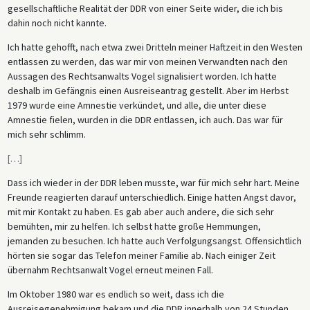
gesellschaftliche Realität der DDR von einer Seite wider, die ich bis
dahin noch nicht kannte.
Ich hatte gehofft, nach etwa zwei Dritteln meiner Haftzeit in den Westen
entlassen zu werden, das war mir von meinen Verwandten nach den
Aussagen des Rechtsanwalts Vogel signalisiert worden. Ich hatte
deshalb im Gefängnis einen Ausreiseantrag gestellt. Aber im Herbst
1979 wurde eine Amnestie verkündet, und alle, die unter diese
Amnestie fielen, wurden in die DDR entlassen, ich auch. Das war für
mich sehr schlimm.
[
…
]
Dass ich wieder in der DDR leben musste, war für mich sehr hart. Meine
Freunde reagierten darauf unterschiedlich. Einige hatten Angst davor,
mit mir Kontakt zu haben. Es gab aber auch andere, die sich sehr
bemühten, mir zu helfen. Ich selbst hatte große Hemmungen,
jemanden zu besuchen. Ich hatte auch Verfolgungsangst. Offensichtlich
hörten sie sogar das Telefon meiner Familie ab. Nach einiger Zeit
übernahm Rechtsanwalt Vogel erneut meinen Fall.
Im Oktober 1980 war es endlich so weit, dass ich die
Ausreisegenehmigung bekam und die DDR innerhalb von 24 Stunden