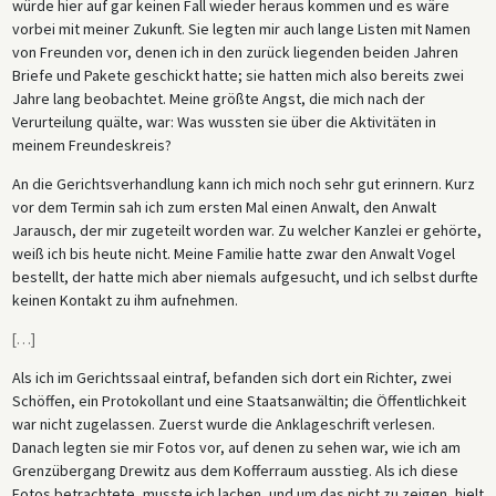
würde hier auf gar keinen Fall wieder heraus kommen und es wäre
vorbei mit meiner Zukunft. Sie legten mir auch lange Listen mit Namen
von Freunden vor, denen ich in den zurück liegenden beiden Jahren
Briefe und Pakete geschickt hatte; sie hatten mich also bereits zwei
Jahre lang beobachtet. Meine größte Angst, die mich nach der
Verurteilung quälte, war: Was wussten sie über die Aktivitäten in
meinem Freundeskreis?
An die Gerichtsverhandlung kann ich mich noch sehr gut erinnern. Kurz
vor dem Termin sah ich zum ersten Mal einen Anwalt, den Anwalt
Jarausch, der mir zugeteilt worden war. Zu welcher Kanzlei er gehörte,
weiß ich bis heute nicht. Meine Familie hatte zwar den Anwalt Vogel
bestellt, der hatte mich aber niemals aufgesucht, und ich selbst durfte
keinen Kontakt zu ihm aufnehmen.
[
…
]
Als ich im Gerichtssaal eintraf, befanden sich dort ein Richter, zwei
Schöffen, ein Protokollant und eine Staatsanwältin; die Öffentlichkeit
war nicht zugelassen. Zuerst wurde die Anklageschrift verlesen.
Danach legten sie mir Fotos vor, auf denen zu sehen war, wie ich am
Grenzübergang Drewitz aus dem Kofferraum ausstieg. Als ich diese
Fotos betrachtete, musste ich lachen, und um das nicht zu zeigen, hielt