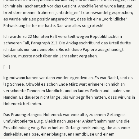
ich mir ein Taschentuch vor das Gesicht. Anschließend wurde lang und
breit über meinen früheren „untadeligen“ Lebenswandel gesprochen;
es wurde mir also positiv angerechnet, dass ich eine „vorbildliche“
Entwicklung hinter mir hatte. Das war alles so grotesk!
Ich wurde zu 22 Monaten Haft verurteilt wegen Republikflucht im
schweren Fall, Paragraph 213. Die Anklageschrift und das Urteil durfte
ich damals nur kurz einsehen. Bis ich diese Papiere ausgehändigt
bekam, musste noch über ein Jahrzehnt vergehen.
[
…
]
Irgendwann kamen wir dann wieder irgendwo an. Es war Nacht, und es
lag Schnee. Obwohl es schon Ende März war; erinnere ich mich an
verschneite Tannen im Mondlicht und an lautes Bellen und Jaulen von
Hunden. Es dauerte nicht lange, bis wir begriffen hatten, dass wir uns in
Hoheneck befanden.
Das Frauengefängnis Hoheneck war eine alte, zu einem Gefängnis
umfunktionierte Burg. Gleich nach unserer Ankunft nahm man uns die
Privatkleidung weg. Wir erhielten Gefangenenkleidung, die aus einer
dunkelblauen Hose, einer blaugrauen Hemdbluse und einem