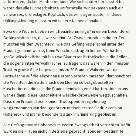
unförmigen, dicken Mantel bestand. Wie sich später herausstellte,
waren das alles unbearbeitete Uniformteile. Wir bekamen auch ein
schwarzes, dreieckiges Kopftuch, das wir tragen sollten. In diese
Häftlingskleidung mussten wir unsere Namen einnähen.
Etwa eine Woche blieben wir „Neuankömmlinge“ in einem besonderen
Gefängnisbereich, das war so eine Art Zwischentrakt. In dieser Zeit
mussten wir den „Wachteln“, wie das Gefängnispersonal unter den
Frauen genannt wurde, beim Wäscheaustragen helfen. Wir hatten
große Wäschekörbe mit blau-weißkarierter Bettwäsche in die Zellen,
die sogenannten Verwahrräume, zu tragen; das waren in den meisten
Trakten große Säle für jeweils bis zu 20 Frauen. Während wir die
Bettwäsche auf die einzelnen Betten verteilen mussten, durchsuchten
die Wachteln die Betten nach den kleinen selbstgebastelten
Kuscheltieren, die sich die Frauen heimlich genäht hatten. Und an uns
war es dann, diese Kuscheltiere wäschekörbeweise wegzuschaffen.
Dass den Frauen diese kleinen Trostspender regelmäßig
weggenommen wurden, gehört zu meinen ersten Eindrücken von
Hoheneck und ist mir besonders stark in Erinnerung geblieben.
Alle Gefangenen in Hoheneck mussten Zwangsarbeit verrichten. Dafür
wurden die Frauen nicht in Betriebe gebracht, sondern bestimmte