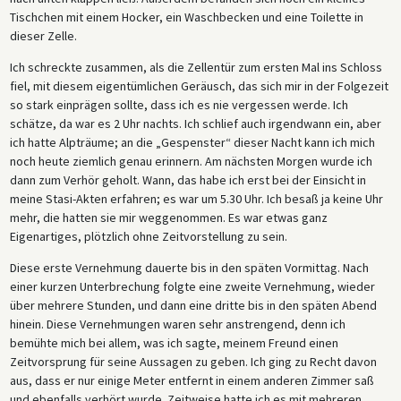
Tischchen mit einem Hocker, ein Waschbecken und eine Toilette in
dieser Zelle.
Ich schreckte zusammen, als die Zellentür zum ersten Mal ins Schloss
fiel, mit diesem eigentümlichen Geräusch, das sich mir in der Folgezeit
so stark einprägen sollte, dass ich es nie vergessen werde. Ich
schätze, da war es 2 Uhr nachts. Ich schlief auch irgendwann ein, aber
ich hatte Alpträume; an die „Gespenster“ dieser Nacht kann ich mich
noch heute ziemlich genau erinnern. Am nächsten Morgen wurde ich
dann zum Verhör geholt. Wann, das habe ich erst bei der Einsicht in
meine Stasi-Akten erfahren; es war um 5.30 Uhr. Ich besaß ja keine Uhr
mehr, die hatten sie mir weggenommen. Es war etwas ganz
Eigenartiges, plötzlich ohne Zeitvorstellung zu sein.
Diese erste Vernehmung dauerte bis in den späten Vormittag. Nach
einer kurzen Unterbrechung folgte eine zweite Vernehmung, wieder
über mehrere Stunden, und dann eine dritte bis in den späten Abend
hinein. Diese Vernehmungen waren sehr anstrengend, denn ich
bemühte mich bei allem, was ich sagte, meinem Freund einen
Zeitvorsprung für seine Aussagen zu geben. Ich ging zu Recht davon
aus, dass er nur einige Meter entfernt in einem anderen Zimmer saß
und ebenfalls verhört wurde. Zeitweise hatte ich es mit mehreren