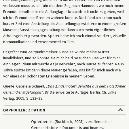
verlassen musste. Ich fuhr mit dem Zug nach Hannover, wo mich meine
Freunde abholten. In ein Auffanglager brauchte ich nicht zu gehen, weil
ich bei Freunden in Bremen wohnen konnte. Dort fand ich schon nach
kurzer Zeit eine Anstellung als Ausstellungsgestalterin in einem großen
Museum; Ausstellungsgestaltung ist dann auch mein eigentliches
Arbeitsgebiet geworden. Später habe ich noch einmal studiert, visuelle
Kommunikation und experimentellen Film.
Ungefähr zum Zeitpunkt meiner Ausreise wurde meine Mutter
invalidisiert, und so konnte sie mich bald besuchen. Das war für mich
ein Segen, denn mir wurde es ja verwehrt, nach Hause zu fahren. Neun
Jahre später ist dann diese Mauer gefallen, das ist für mich nach wie
vor eines der schönsten Erlebnisse in meinem Leben.
Quelle: Gabriele Schnell,
„Das ‚Lindenhotel‘: Berichte aus dem Potsdamer
Geheimdienstgefängnis“.
Dritte erweiterte Auflage. Berlin: Ch. Links
Verlag, 2009, S. 132–39.
EMPFOHLENE ZITATION
Opferbericht (Rückblick, 2005), veröffentlicht in:
German History in Documents and Images,