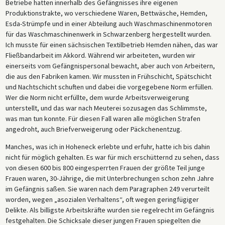
Betriebe hatten innerhalb des Gefängnisses ihre eigenen
Produktionstrakte, wo verschiedene Waren, Bettwäsche, Hemden,
Esda-Strümpfe und in einer Abteilung auch Waschmaschinenmotoren
für das Waschmaschinenwerk in Schwarzenberg hergestellt wurden.
Ich musste für einen sächsischen Textilbetrieb Hemden nähen, das war
Fließbandarbeit im Akkord. Während wir arbeiteten, wurden wir
einerseits vom Gefängnispersonal bewacht, aber auch von Arbeitern,
die aus den Fabriken kamen. Wir mussten in Frühschicht, Spätschicht
und Nachtschicht schuften und dabei die vorgegebene Norm erfüllen.
Wer die Norm nicht erfüllte, dem wurde Arbeitsverweigerung
unterstellt, und das war nach Meuterei sozusagen das Schlimmste,
was man tun konnte. Für diesen Fall waren alle möglichen Strafen
angedroht, auch Briefverweigerung oder Päckchenentzug.
Manches, was ich in Hoheneck erlebte und erfuhr, hatte ich bis dahin
nicht für möglich gehalten. Es war für mich erschütternd zu sehen, dass
von diesen 600 bis 800 eingesperrten Frauen der größte Teil junge
Frauen waren, 30-Jährige, die mit Unterbrechungen schon zehn Jahre
im Gefängnis saßen. Sie waren nach dem Paragraphen 249 verurteilt
worden, wegen „asozialen Verhaltens“, oft wegen geringfügiger
Delikte. Als billigste Arbeitskräfte wurden sie regelrecht im Gefängnis
festgehalten. Die Schicksale dieser jungen Frauen spiegelten die