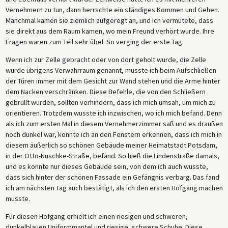
Vernehmern zu tun, dann herrschte ein ständiges Kommen und Gehen.
Manchmal kamen sie ziemlich aufgeregt an, und ich vermutete, dass
sie direkt aus dem Raum kamen, wo mein Freund verhört wurde. Ihre
Fragen waren zum Teil sehr übel. So verging der erste Tag.
Wenn ich zur Zelle gebracht oder von dort geholt wurde, die Zelle
wurde übrigens Verwahrraum genannt, musste ich beim Aufschließen
der Türen immer mit dem Gesicht zur Wand stehen und die Arme hinter
dem Nacken verschränken. Diese Befehle, die von den Schließern
gebrüllt wurden, sollten verhindern, dass ich mich umsah, um mich zu
orientieren. Trotzdem wusste ich inzwischen, wo ich mich befand. Denn
als ich zum ersten Mal in diesem Vernehmerzimmer saß und es draußen
noch dunkel war, konnte ich an den Fenstern erkennen, dass ich mich in
diesem äußerlich so schönen Gebäude meiner Heimatstadt Potsdam,
in der Otto-Nuschke-Straße, befand. So hieß die Lindenstraße damals,
und es konnte nur dieses Gebäude sein, von dem ich auch wusste,
dass sich hinter der schönen Fassade ein Gefängnis verbarg. Das fand
ich am nächsten Tag auch bestätigt, als ich den ersten Hofgang machen
musste.
Für diesen Hofgang erhielt ich einen riesigen und schweren,
dunkelblauen Uniformmantel und riesige, schwere Schuhe. Diese