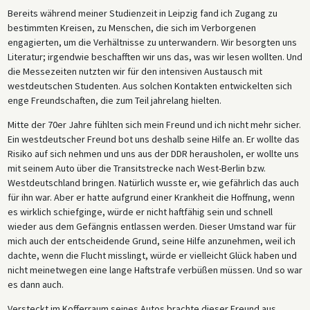
Bereits während meiner Studienzeit in Leipzig fand ich Zugang zu
bestimmten Kreisen, zu Menschen, die sich im Verborgenen
engagierten, um die Verhältnisse zu unterwandern. Wir besorgten uns
Literatur; irgendwie beschafften wir uns das, was wir lesen wollten. Und
die Messezeiten nutzten wir für den intensiven Austausch mit
westdeutschen Studenten. Aus solchen Kontakten entwickelten sich
enge Freundschaften, die zum Teil jahrelang hielten.
Mitte der 70er Jahre fühlten sich mein Freund und ich nicht mehr sicher.
Ein westdeutscher Freund bot uns deshalb seine Hilfe an. Er wollte das
Risiko auf sich nehmen und uns aus der DDR herausholen, er wollte uns
mit seinem Auto über die Transitstrecke nach West-Berlin bzw.
Westdeutschland bringen. Natürlich wusste er, wie gefährlich das auch
für ihn war. Aber er hatte aufgrund einer Krankheit die Hoffnung, wenn
es wirklich schiefginge, würde er nicht haftfähig sein und schnell
wieder aus dem Gefängnis entlassen werden. Dieser Umstand war für
mich auch der entscheidende Grund, seine Hilfe anzunehmen, weil ich
dachte, wenn die Flucht misslingt, würde er vielleicht Glück haben und
nicht meinetwegen eine lange Haftstrafe verbüßen müssen. Und so war
es dann auch.
Versteckt im Kofferraum seines Autos brachte dieser Freund aus