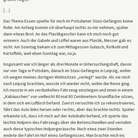
[
…
]
Das Thema Essen spielte für mich im Potsdamer Stasi-Gefängnis keine
Rolle. Am Anfang konnte ich überhaupt nichts zu mir nehmen, später
dann etwas Brot. An das Plastikgeschirr kann ich mich noch gut
erinnern. Auch die Gabeln und Löffel waren aus Plastik, Messer gab es
nicht. Am Sonntag bekam ich zum Mittagessen Gulasch, Rotkohl und
Kartoffeln, weil eben Sonntag war, na ja.
Insgesamt war ich länger als drei Monate in Untersuchungshaft, davon
nur vier Tage in Potsdam, danach im Stasi-Gefängnis in Leipzig, wohin
ich wegen meines dortigen Wohnsitzes „verlegt“ wurde. Als sie mich
nach Leipzig brachten, wusste ich wieder nicht, wohin die Reise ging.
Ich musste in ein verdunkeltes Fahrzeug einsteigen und innen in einem
„Kabäuschen“ von vielleicht 80 mal 80 Zentimetern Grundfläche sitzen,
in dem sich ein Luftloch befand. Zuerst versuchte ich zu rekonstruieren,
fährt das Auto links herum oder rechts, aber das brachte nichts. Später
erkannte ich, dass ich mich auf der Autobahn befand, ich spürte das
leichte Holpern des Fahrzeugs über die Betonschwellen und vernahm
auch diese typischen Holpergeräusche. Nach etwa zwei Stunden
endete die Fahrt im Hof eines Gefängnisses. Man brachte mich ins