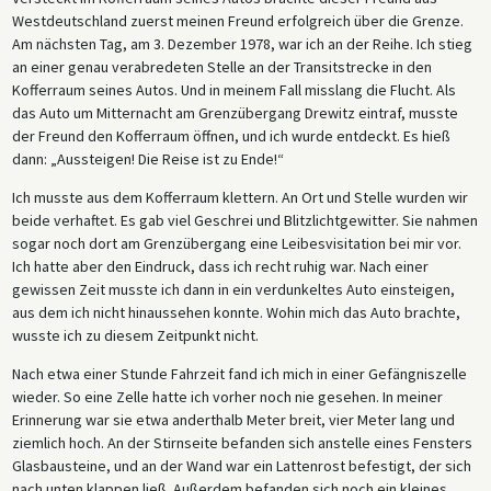
Westdeutschland zuerst meinen Freund erfolgreich über die Grenze.
Am nächsten Tag, am 3. Dezember 1978, war ich an der Reihe. Ich stieg
an einer genau verabredeten Stelle an der Transitstrecke in den
Kofferraum seines Autos. Und in meinem Fall misslang die Flucht. Als
das Auto um Mitternacht am Grenzübergang Drewitz eintraf, musste
der Freund den Kofferraum öffnen, und ich wurde entdeckt. Es hieß
dann: „Aussteigen! Die Reise ist zu Ende!“
Ich musste aus dem Kofferraum klettern. An Ort und Stelle wurden wir
beide verhaftet. Es gab viel Geschrei und Blitzlichtgewitter. Sie nahmen
sogar noch dort am Grenzübergang eine Leibesvisitation bei mir vor.
Ich hatte aber den Eindruck, dass ich recht ruhig war. Nach einer
gewissen Zeit musste ich dann in ein verdunkeltes Auto einsteigen,
aus dem ich nicht hinaussehen konnte. Wohin mich das Auto brachte,
wusste ich zu diesem Zeitpunkt nicht.
Nach etwa einer Stunde Fahrzeit fand ich mich in einer Gefängniszelle
wieder. So eine Zelle hatte ich vorher noch nie gesehen. In meiner
Erinnerung war sie etwa anderthalb Meter breit, vier Meter lang und
ziemlich hoch. An der Stirnseite befanden sich anstelle eines Fensters
Glasbausteine, und an der Wand war ein Lattenrost befestigt, der sich
nach unten klappen ließ. Außerdem befanden sich noch ein kleines