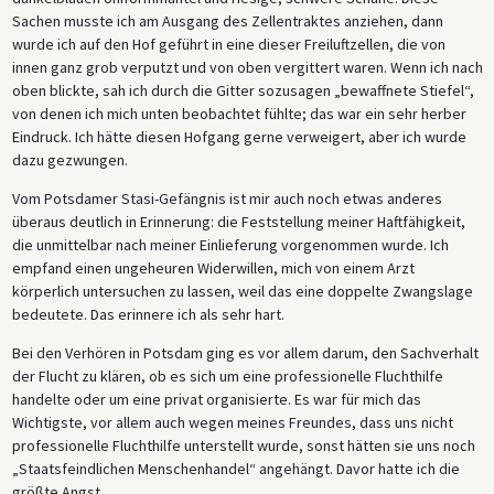
Sachen musste ich am Ausgang des Zellentraktes anziehen, dann
wurde ich auf den Hof geführt in eine dieser Freiluftzellen, die von
innen ganz grob verputzt und von oben vergittert waren. Wenn ich nach
oben blickte, sah ich durch die Gitter sozusagen „bewaffnete Stiefel“,
von denen ich mich unten beobachtet fühlte; das war ein sehr herber
Eindruck. Ich hätte diesen Hofgang gerne verweigert, aber ich wurde
dazu gezwungen.
Vom Potsdamer Stasi-Gefängnis ist mir auch noch etwas anderes
überaus deutlich in Erinnerung: die Feststellung meiner Haftfähigkeit,
die unmittelbar nach meiner Einlieferung vorgenommen wurde. Ich
empfand einen ungeheuren Widerwillen, mich von einem Arzt
körperlich untersuchen zu lassen, weil das eine doppelte Zwangslage
bedeutete. Das erinnere ich als sehr hart.
Bei den Verhören in Potsdam ging es vor allem darum, den Sachverhalt
der Flucht zu klären, ob es sich um eine professionelle Fluchthilfe
handelte oder um eine privat organisierte. Es war für mich das
Wichtigste, vor allem auch wegen meines Freundes, dass uns nicht
professionelle Fluchthilfe unterstellt wurde, sonst hätten sie uns noch
„Staatsfeindlichen Menschenhandel“ angehängt. Davor hatte ich die
größte Angst.