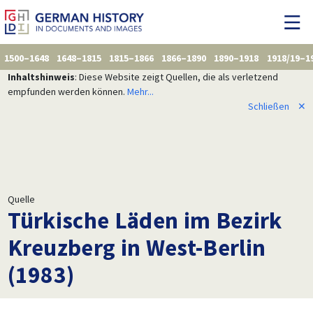
1500–1648
1648–1815
1815–1866
1866–1890
1890–1918
1918/19–1
Inhaltshinweis
: Diese Website zeigt Quellen, die als verletzend
empfunden werden können.
Mehr...
Schließen
✕
Quelle
Türkische Läden im Bezirk
Kreuzberg in West-Berlin
(1983)