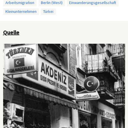
Arbeitsmigration
Berlin (West)
Einwanderungsgesellschaft
Kleinunternehmen
Türkei
Quelle