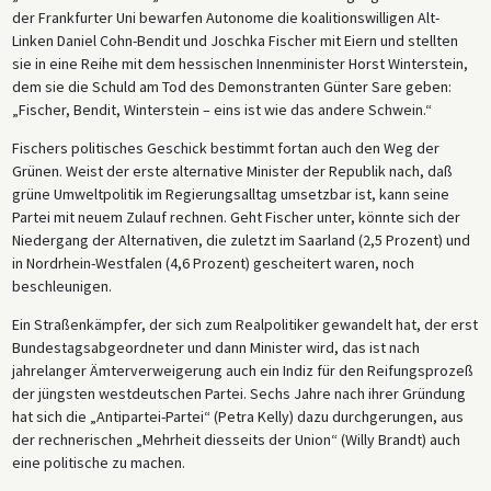
der Frankfurter Uni bewarfen Autonome die koalitionswilligen Alt-
Linken Daniel Cohn-Bendit und Joschka Fischer mit Eiern und stellten
sie in eine Reihe mit dem hessischen Innenminister Horst Winterstein,
dem sie die Schuld am Tod des Demonstranten Günter Sare geben:
„Fischer, Bendit, Winterstein – eins ist wie das andere Schwein.“
Fischers politisches Geschick bestimmt fortan auch den Weg der
Grünen. Weist der erste alternative Minister der Republik nach, daß
grüne Umweltpolitik im Regierungsalltag umsetzbar ist, kann seine
Partei mit neuem Zulauf rechnen. Geht Fischer unter, könnte sich der
Niedergang der Alternativen, die zuletzt im Saarland (2,5 Prozent) und
in Nordrhein-Westfalen (4,6 Prozent) gescheitert waren, noch
beschleunigen.
Ein Straßenkämpfer, der sich zum Realpolitiker gewandelt hat, der erst
Bundestagsabgeordneter und dann Minister wird, das ist nach
jahrelanger Ämterverweigerung auch ein Indiz für den Reifungsprozeß
der jüngsten westdeutschen Partei. Sechs Jahre nach ihrer Gründung
hat sich die „Antipartei-Partei“ (Petra Kelly) dazu durchgerungen, aus
der rechnerischen „Mehrheit diesseits der Union“ (Willy Brandt) auch
eine politische zu machen.