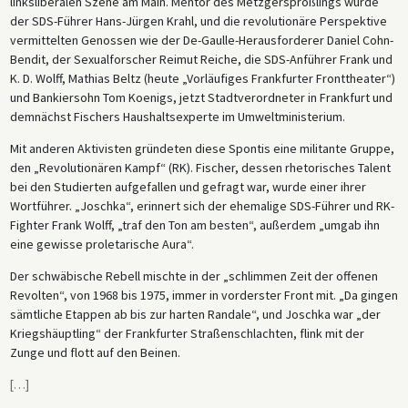
linksliberalen Szene am Main. Mentor des Metzgersprößlings wurde
der SDS-Führer Hans-Jürgen Krahl, und die revolutionäre Perspektive
vermittelten Genossen wie der De-Gaulle-Herausforderer Daniel Cohn-
Bendit, der Sexualforscher Reimut Reiche, die SDS-Anführer Frank und
K. D. Wolff, Mathias Beltz (heute „Vorläufiges Frankfurter Fronttheater“)
und Bankiersohn Tom Koenigs, jetzt Stadtverordneter in Frankfurt und
demnächst Fischers Haushaltsexperte im Umweltministerium.
Mit anderen Aktivisten gründeten diese Spontis eine militante Gruppe,
den „Revolutionären Kampf“ (RK). Fischer, dessen rhetorisches Talent
bei den Studierten aufgefallen und gefragt war, wurde einer ihrer
Wortführer. „Joschka“, erinnert sich der ehemalige SDS-Führer und RK-
Fighter Frank Wolff, „traf den Ton am besten“, außerdem „umgab ihn
eine gewisse proletarische Aura“.
Der schwäbische Rebell mischte in der „schlimmen Zeit der offenen
Revolten“, von 1968 bis 1975, immer in vorderster Front mit. „Da gingen
sämtliche Etappen ab bis zur harten Randale“, und Joschka war „der
Kriegshäuptling“ der Frankfurter Straßenschlachten, flink mit der
Zunge und flott auf den Beinen.
[
…
]