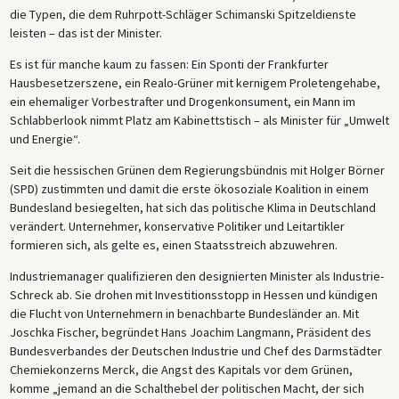
die Typen, die dem Ruhrpott-Schläger Schimanski Spitzeldienste
leisten – das ist der Minister.
Es ist für manche kaum zu fassen: Ein Sponti der Frankfurter
Hausbesetzerszene, ein Realo-Grüner mit kernigem Proletengehabe,
ein ehemaliger Vorbestrafter und Drogenkonsument, ein Mann im
Schlabberlook nimmt Platz am Kabinettstisch – als Minister für „Umwelt
und Energie“.
Seit die hessischen Grünen dem Regierungsbündnis mit Holger Börner
(SPD) zustimmten und damit die erste ökosoziale Koalition in einem
Bundesland besiegelten, hat sich das politische Klima in Deutschland
verändert. Unternehmer, konservative Politiker und Leitartikler
formieren sich, als gelte es, einen Staatsstreich abzuwehren.
Industriemanager qualifizieren den designierten Minister als Industrie-
Schreck ab. Sie drohen mit Investitionsstopp in Hessen und kündigen
die Flucht von Unternehmern in benachbarte Bundesländer an. Mit
Joschka Fischer, begründet Hans Joachim Langmann, Präsident des
Bundesverbandes der Deutschen Industrie und Chef des Darmstädter
Chemiekonzerns Merck, die Angst des Kapitals vor dem Grünen,
komme „jemand an die Schalthebel der politischen Macht, der sich