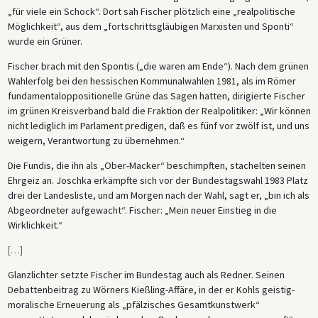
„für viele ein Schock“. Dort sah Fischer plötzlich eine „realpolitische
Möglichkeit“, aus dem „fortschrittsgläubigen Marxisten und Sponti“
wurde ein Grüner.
Fischer brach mit den Spontis („die waren am Ende“). Nach dem grünen
Wahlerfolg bei den hessischen Kommunalwahlen 1981, als im Römer
fundamentaloppositionelle Grüne das Sagen hatten, dirigierte Fischer
im grünen Kreisverband bald die Fraktion der Realpolitiker: „Wir können
nicht lediglich im Parlament predigen, daß es fünf vor zwölf ist, und uns
weigern, Verantwortung zu übernehmen.“
Die Fundis, die ihn als „Ober-Macker“ beschimpften, stachelten seinen
Ehrgeiz an. Joschka erkämpfte sich vor der Bundestagswahl 1983 Platz
drei der Landesliste, und am Morgen nach der Wahl, sagt er, „bin ich als
Abgeordneter aufgewacht“. Fischer: „Mein neuer Einstieg in die
Wirklichkeit.“
[
…
]
Glanzlichter setzte Fischer im Bundestag auch als Redner. Seinen
Debattenbeitrag zu Wörners Kießling-Affäre, in der er Kohls geistig-
moralische Erneuerung als „pfälzisches Gesamtkunstwerk“