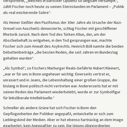
verspottete, „welches in barocker Opulenz so langsam versumpft“,
zählt Fischer noch heute zu seinen Sternstunden im Parlament – „Politik
als real existierende Satire“.
Als Heiner Geißler den Pazifismus der 30er Jahre als Ursache der Nazi-
Greuel von Auschwitz denunzierte, schlug Fischer mit geschliffener
Rhetorik zurück. Nach dem Tod des Türken Altun, der, um der
Abschiebehaft zu entgehen, in den Tod gesprungen war, machte
Fischer sich zum Anwalt des Asylrechts. Heinrich Böll nannte die beiden
Debattenbeiträge „die besten Reden, die seit Jahren im Bundestag
gehalten wurden“.
„Als Symbol“, so Fischers Marburger Realo-Gefährte Hubert Kleinert,
„war er für uns in Bonn ungeheuer wichtig: Einerseits vertrat er,
unrasiert und in Jeans, die Lebenshaltung einer großen Gruppe, die
bislang in Bonn politisch nicht vertreten war. Andererseits hat er mit
seinen Reden das Parlament wiederbelebt, wurde er zur Symbolfigur
für linksliberale Intellektuelle.“
Schneller als andere Grüne hat sich Fischer in Bonn den
Gepflogenheiten der Politiker angepaßt, entwickelte er sich zum
Lieblingskind der Medien. Aber er hat ebenso hartnäckig an dem Image
gearbeitet, kein Angepaßter zu sein. Die Unions-Abgeordneten