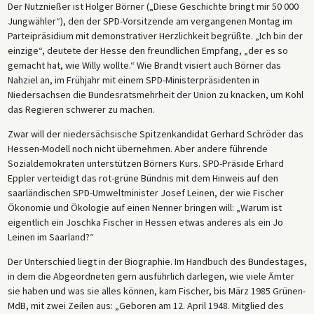
Der Nutznießer ist Holger Börner („Diese Geschichte bringt mir 50 000
Jungwähler“), den der SPD-Vorsitzende am vergangenen Montag im
Parteipräsidium mit demonstrativer Herzlichkeit begrüßte. „Ich bin der
einzige“, deutete der Hesse den freundlichen Empfang, „der es so
gemacht hat, wie Willy wollte.“ Wie Brandt visiert auch Börner das
Nahziel an, im Frühjahr mit einem SPD-Ministerpräsidenten in
Niedersachsen die Bundesratsmehrheit der Union zu knacken, um Kohl
das Regieren schwerer zu machen.
Zwar will der niedersächsische Spitzenkandidat Gerhard Schröder das
Hessen-Modell noch nicht übernehmen. Aber andere führende
Sozialdemokraten unterstützen Börners Kurs. SPD-Präside Erhard
Eppler verteidigt das rot-grüne Bündnis mit dem Hinweis auf den
saarländischen SPD-Umweltminister Josef Leinen, der wie Fischer
Ökonomie und Ökologie auf einen Nenner bringen will: „Warum ist
eigentlich ein Joschka Fischer in Hessen etwas anderes als ein Jo
Leinen im Saarland?“
Der Unterschied liegt in der Biographie. Im Handbuch des Bundestages,
in dem die Abgeordneten gern ausführlich darlegen, wie viele Ämter
sie haben und was sie alles können, kam Fischer, bis März 1985 Grünen-
MdB, mit zwei Zeilen aus: „Geboren am 12. April 1948. Mitglied des