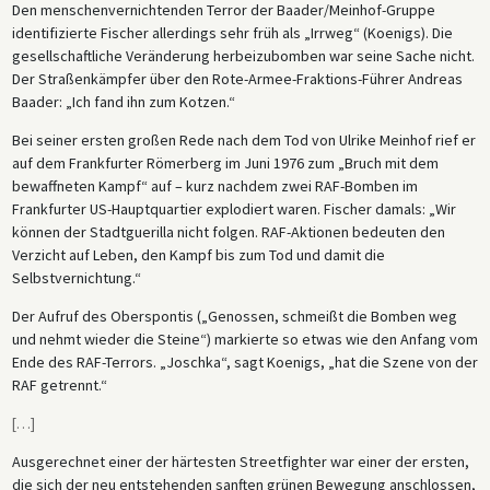
Den menschenvernichtenden Terror der Baader/Meinhof-Gruppe
identifizierte Fischer allerdings sehr früh als „Irrweg“ (Koenigs). Die
gesellschaftliche Veränderung herbeizubomben war seine Sache nicht.
Der Straßenkämpfer über den Rote-Armee-Fraktions-Führer Andreas
Baader: „Ich fand ihn zum Kotzen.“
Bei seiner ersten großen Rede nach dem Tod von Ulrike Meinhof rief er
auf dem Frankfurter Römerberg im Juni 1976 zum „Bruch mit dem
bewaffneten Kampf“ auf – kurz nachdem zwei RAF-Bomben im
Frankfurter US-Hauptquartier explodiert waren. Fischer damals: „Wir
können der Stadtguerilla nicht folgen. RAF-Aktionen bedeuten den
Verzicht auf Leben, den Kampf bis zum Tod und damit die
Selbstvernichtung.“
Der Aufruf des Oberspontis („Genossen, schmeißt die Bomben weg
und nehmt wieder die Steine“) markierte so etwas wie den Anfang vom
Ende des RAF-Terrors. „Joschka“, sagt Koenigs, „hat die Szene von der
RAF getrennt.“
[
…
]
Ausgerechnet einer der härtesten Streetfighter war einer der ersten,
die sich der neu entstehenden sanften grünen Bewegung anschlossen,