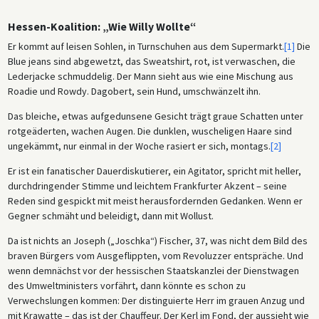
Hessen-Koalition: „Wie Willy Wollte“
Er kommt auf leisen Sohlen, in Turnschuhen aus dem Supermarkt.
[1]
Die
Blue jeans sind abgewetzt, das Sweatshirt, rot, ist verwaschen, die
Lederjacke schmuddelig. Der Mann sieht aus wie eine Mischung aus
Roadie und Rowdy. Dagobert, sein Hund, umschwänzelt ihn.
Das bleiche, etwas aufgedunsene Gesicht trägt graue Schatten unter
rotgeäderten, wachen Augen. Die dunklen, wuscheligen Haare sind
ungekämmt, nur einmal in der Woche rasiert er sich, montags.
[2]
Er ist ein fanatischer Dauerdiskutierer, ein Agitator, spricht mit heller,
durchdringender Stimme und leichtem Frankfurter Akzent – seine
Reden sind gespickt mit meist herausfordernden Gedanken. Wenn er
Gegner schmäht und beleidigt, dann mit Wollust.
Da ist nichts an Joseph („Joschka“) Fischer, 37, was nicht dem Bild des
braven Bürgers vom Ausgeflippten, vom Revoluzzer entspräche. Und
wenn demnächst vor der hessischen Staatskanzlei der Dienstwagen
des Umweltministers vorfährt, dann könnte es schon zu
Verwechslungen kommen: Der distinguierte Herr im grauen Anzug und
mit Krawatte – das ist der Chauffeur. Der Kerl im Fond, der aussieht wie