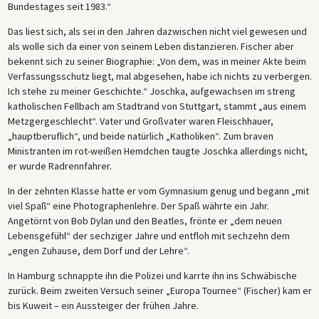
Bundestages seit 1983.“
Das liest sich, als sei in den Jahren dazwischen nicht viel gewesen und
als wolle sich da einer von seinem Leben distanzieren. Fischer aber
bekennt sich zu seiner Biographie: „Von dem, was in meiner Akte beim
Verfassungsschutz liegt, mal abgesehen, habe ich nichts zu verbergen.
Ich stehe zu meiner Geschichte.“ Joschka, aufgewachsen im streng
katholischen Fellbach am Stadtrand von Stuttgart, stammt „aus einem
Metzgergeschlecht“. Vater und Großvater waren Fleischhauer,
„hauptberuflich“, und beide natürlich „Katholiken“. Zum braven
Ministranten im rot-weißen Hemdchen taugte Joschka allerdings nicht,
er wurde Radrennfahrer.
In der zehnten Klasse hatte er vom Gymnasium genug und begann „mit
viel Spaß“ eine Photographenlehre. Der Spaß währte ein Jahr.
Angetörnt von Bob Dylan und den Beatles, frönte er „dem neuen
Lebensgefühl“ der sechziger Jahre und entfloh mit sechzehn dem
„engen Zuhause, dem Dorf und der Lehre“.
In Hamburg schnappte ihn die Polizei und karrte ihn ins Schwäbische
zurück. Beim zweiten Versuch seiner „Europa Tournee“ (Fischer) kam er
bis Kuweit – ein Aussteiger der frühen Jahre.