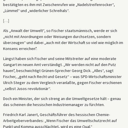
bestätigten es ihm mit Zwischenrufen wie „Nadelstreifenrocker“,
„Lümmel“ und „widerlicher Schreihals“.
[
…
]
Als „Anwalt der Umwelt“, so Fischer staatsmännisch, werde er sich
„nicht mit Anordnungen oder Weisungen durchsetzen, sondern
überzeugen“ und dabei „auch mit der Wirtschaft so viel wie möglich im
Konsens erreichen".
Längst haben sich Fischer und seine Mitstreiter auf eine moderate
Gangart im neuen Amt verständigt. „Wir werden nicht auf den Putz
hauen", beschwichtigt Grünen-Sprecher Georg Dick. „Alles“, sagt
Fischer, „geht nach Recht und Gesetz“ – was SPD-Wirtschaftsminister
Ulrich Steger zu dem Vergleich veranlaßte, gegen Fischer erschienen
„selbst Jusos revolutionär“.
Doch ein Minister, der sich streng an die Umweltgesetze hält – genau
das scheinen die hessischen Industriemanager zu fürchten.
Friedrich Karl Janert, Geschäftsführer des hessischen Chemie-
Arbeitgeberverbandes: „Wenn Fischer das Umweltschutzrecht auf
Punkt und Komma ausschlachtet, wird es eine Qual.“