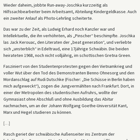
Wieder daheim, jobbte Run-away-Joschka kurzzeitig als
Hilfssachbearbeiter beim Arbeitsamt, Abteilung Kindergeldkasse. Auch
ein zweiter Anlauf als Photo-Lehrling scheiterte.
Das war zu der Zeit, als Ludwig Erhard noch Kanzler war und
Intellektuelle, die ihn verhöhnten, als „Pinscher“ beschimpfte. Joschka
las Jack Kerouac, den Literaten der „beat generation“, und verliebte
sich „unsterblich“ in Edeltraud, eine 17jährige Schwäbin. Die beiden
heirateten 1968, noch nicht volljährig, im schottischen Gretna Green.
Fasziniert von den Studentenprotesten gegen den Vietnamkrieg und
voller Wut über den Tod des Demonstranten Benno Ohnesorg und den
Mordanschlag auf Rudi Dutschke (Fischer: „Die Schüsse in Berlin haben
mich aufgeweckt“), zogen die Jungvermählten nach Frankfurt. Dort, in
einer der Metropolen des studentischen Aufruhrs, wollte der
Gymnasiast ohne Abschluß und ohne Ausbildung das Abitur
nachmachen, um an der Johann Wolfgang Goethe-Universität Kant,
Marx und Hegel studieren zu können.
[
…
]
Rasch geriet der schwäbische Außenseiter ins Zentrum der