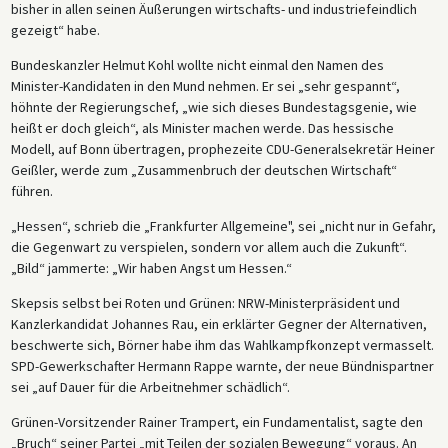
bisher in allen seinen Äußerungen wirtschafts- und industriefeindlich
gezeigt“ habe.
Bundeskanzler Helmut Kohl wollte nicht einmal den Namen des
Minister-Kandidaten in den Mund nehmen. Er sei „sehr gespannt“,
höhnte der Regierungschef, „wie sich dieses Bundestagsgenie, wie
heißt er doch gleich“, als Minister machen werde. Das hessische
Modell, auf Bonn übertragen, prophezeite CDU-Generalsekretär Heiner
Geißler, werde zum „Zusammenbruch der deutschen Wirtschaft“
führen.
„Hessen“, schrieb die „Frankfurter Allgemeine", sei „nicht nur in Gefahr,
die Gegenwart zu verspielen, sondern vor allem auch die Zukunft“.
„Bild“ jammerte: „Wir haben Angst um Hessen.“
Skepsis selbst bei Roten und Grünen: NRW-Ministerpräsident und
Kanzlerkandidat Johannes Rau, ein erklärter Gegner der Alternativen,
beschwerte sich, Börner habe ihm das Wahlkampfkonzept vermasselt.
SPD-Gewerkschafter Hermann Rappe warnte, der neue Bündnispartner
sei „auf Dauer für die Arbeitnehmer schädlich“.
Grünen-Vorsitzender Rainer Trampert, ein Fundamentalist, sagte den
„Bruch“ seiner Partei „mit Teilen der sozialen Bewegung“ voraus. An