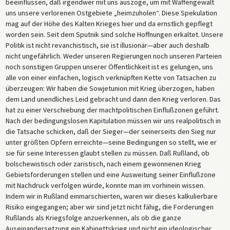
beeinflussen, daß irgendwer mit uns auszöge, um mit Waffengewalt
uns unsere verlorenen Ostgebiete „heimzuholen“. Diese Spekulation
mag auf der Höhe des Kalten Krieges hier und da ernstlich gepflegt
worden sein. Seit dem Sputnik sind solche Hoffnungen erkaltet. Unsere
Politik ist nicht revanchistisch, sie ist illusionär—aber auch deshalb
nicht ungefährlich. Weder unseren Regierungen noch unseren Parteien
noch sonstigen Gruppen unserer Öffentlichkeit ist es gelungen, uns
alle von einer einfachen, logisch verknüpften Kette von Tatsachen zu
überzeugen: Wir haben die Sowjetunion mit Krieg überzogen, haben
dem Land unendliches Leid gebracht und dann den Krieg verloren. Das
hat zu einer Verschiebung der machtpolitischen Einflußzonen geführt.
Nach der bedingungslosen Kapitulation müssen wir uns realpolitisch in
die Tatsache schicken, daß der Sieger—der seinerseits den Sieg nur
unter größten Opfern erreichte—seine Bedingungen so stellt, wie er
sie für seine Interessen glaubt stellen zu müssen. Daß Rußland, ob
bolschewistisch oder zaristisch, nach einem gewonnenen Krieg
Gebietsforderungen stellen und eine Ausweitung seiner Einflußzone
mit Nachdruck verfolgen würde, konnte man im vorhinein wissen.
Indem wir in Rußland einmarschierten, waren wir dieses kalkulierbare
Risiko eingegangen; aber wir sind jetzt nicht fähig, die Forderungen
Rußlands als Kriegsfolge anzuerkennen, als ob die ganze
Auseinandersetzung ein Kabinettskrieg und nicht ein ideologischer