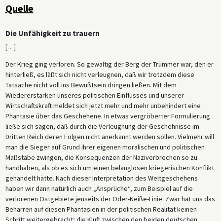
Quelle
Die Unfähigkeit zu trauern
[
…
]
Der Krieg ging verloren. So gewaltig der Berg der Trümmer war, den er
hinterließ, es läßt sich nicht verleugnen, daß wir trotzdem diese
Tatsache nicht voll ins Bewußtsein dringen ließen. Mit dem
Wiedererstarken unseres politischen Einflusses und unserer
Wirtschaftskraft meldet sich jetzt mehr und mehr unbehindert eine
Phantasie über das Geschehene. In etwas vergröberter Formulierung
ließe sich sagen, daß durch die Verleugnung der Geschehnisse im
Dritten Reich deren Folgen nicht anerkannt werden sollen. Vielmehr will
man die Sieger auf Grund ihrer eigenen moralischen und politischen
Maßstäbe zwingen, die Konsequenzen der Naziverbrechen so zu
handhaben, als ob es sich um einen belanglosen kriegerischen Konflikt
gehandelt hätte. Nach dieser Interpretation des Weltgeschehens
haben wir dann natürlich auch „Ansprüche“, zum Beispiel auf die
verlorenen Ostgebiete jenseits der Oder-Neiße-Linie. Zwar hat uns das
Beharren auf diesen Phantasien in der politischen Realität keinen
Schritt weitergebracht; die Kluft zwischen den beiden deutschen