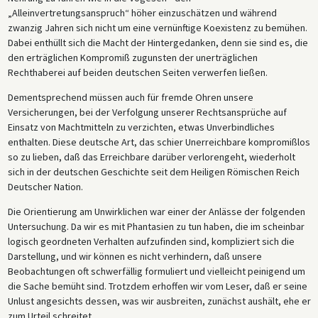
„Alleinvertretungsanspruch“ höher einzuschätzen und während
zwanzig Jahren sich nicht um eine vernünftige Koexistenz zu bemühen.
Dabei enthüllt sich die Macht der Hintergedanken, denn sie sind es, die
den erträglichen Kompromiß zugunsten der unerträglichen
Rechthaberei auf beiden deutschen Seiten verwerfen ließen.
Dementsprechend müssen auch für fremde Ohren unsere
Versicherungen, bei der Verfolgung unserer Rechtsansprüche auf
Einsatz von Machtmitteln zu verzichten, etwas Unverbindliches
enthalten. Diese deutsche Art, das schier Unerreichbare kompromißlos
so zu lieben, daß das Erreichbare darüber verlorengeht, wiederholt
sich in der deutschen Geschichte seit dem Heiligen Römischen Reich
Deutscher Nation.
Die Orientierung am Unwirklichen war einer der Anlässe der folgenden
Untersuchung. Da wir es mit Phantasien zu tun haben, die im scheinbar
logisch geordneten Verhalten aufzufinden sind, kompliziert sich die
Darstellung, und wir können es nicht verhindern, daß unsere
Beobachtungen oft schwerfällig formuliert und vielleicht peinigend um
die Sache bemüht sind. Trotzdem erhoffen wir vom Leser, daß er seine
Unlust angesichts dessen, was wir ausbreiten, zunächst aushält, ehe er
zum Urteil schreitet.