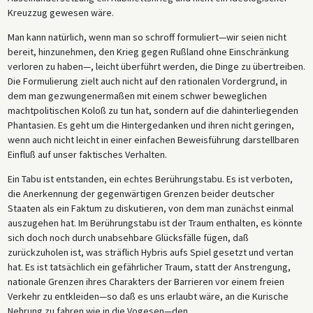
Kreuzzug gewesen wäre.
Man kann natürlich, wenn man so schroff formuliert—wir seien nicht
bereit, hinzunehmen, den Krieg gegen Rußland ohne Einschränkung
verloren zu haben—, leicht überführt werden, die Dinge zu übertreiben.
Die Formulierung zielt auch nicht auf den rationalen Vordergrund, in
dem man gezwungenermaßen mit einem schwer beweglichen
machtpolitischen Koloß zu tun hat, sondern auf die dahinterliegenden
Phantasien. Es geht um die Hintergedanken und ihren nicht geringen,
wenn auch nicht leicht in einer einfachen Beweisführung darstellbaren
Einfluß auf unser faktisches Verhalten.
Ein Tabu ist entstanden, ein echtes Berührungstabu. Es ist verboten,
die Anerkennung der gegenwärtigen Grenzen beider deutscher
Staaten als ein Faktum zu diskutieren, von dem man zunächst einmal
auszugehen hat. Im Berührungstabu ist der Traum enthalten, es könnte
sich doch noch durch unabsehbare Glücksfälle fügen, daß
zurückzuholen ist, was sträflich Hybris aufs Spiel gesetzt und vertan
hat. Es ist tatsächlich ein gefährlicher Traum, statt der Anstrengung,
nationale Grenzen ihres Charakters der Barrieren vor einem freien
Verkehr zu entkleiden—so daß es uns erlaubt wäre, an die Kurische
Nehrung zu fahren wie in die Vogesen—den