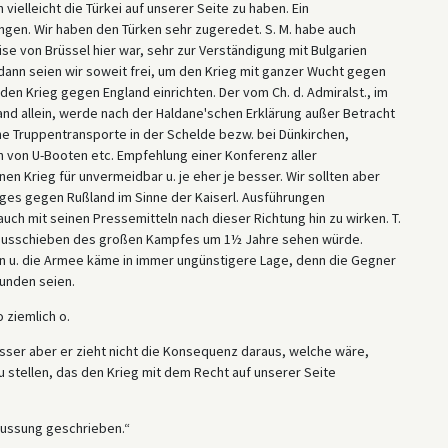
 vielleicht die Türkei auf unserer Seite zu haben. Ein
ngen. Wir haben den Türken sehr zugeredet. S. M. habe auch
se von Brüssel hier war, sehr zur Verständigung mit Bulgarien
dann seien wir soweit frei, um den Krieg mit ganzer Wucht gegen
 den Krieg gegen England einrichten. Der vom Ch. d. Admiralst., im
and allein, werde nach der Haldane'schen Erklärung außer Betracht
he Truppentransporte in der Schelde bezw. bei Dünkirchen,
n von U-Booten etc. Empfehlung einer Konferenz aller
inen Krieg für unvermeidbar u. je eher je besser. Wir sollten aber
eges gegen Rußland im Sinne der Kaiserl. Ausführungen
f auch mit seinen Pressemitteln nach dieser Richtung hin zu wirken. T.
nausschieben des großen Kampfes um 1½ Jahre sehen würde.
ein u. die Armee käme in immer ungünstigere Lage, denn die Gegner
bunden seien.
 ziemlich o.
esser aber er zieht nicht die Konsequenz daraus, welche wäre,
 stellen, das den Krieg mit dem Recht auf unserer Seite
lussung geschrieben.“