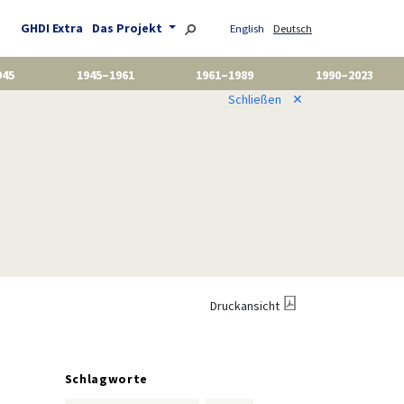
GHDI Extra
Das Projekt
English
Deutsch
945
1945–1961
1961–1989
1990–2023
Schließen
✕
Druckansicht
Schlagworte