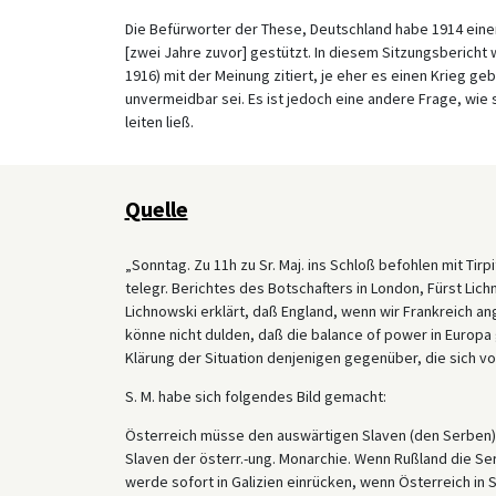
Die Befürworter der These, Deutschland habe 1914 einen 
[zwei Jahre zuvor] gestützt. In diesem Sitzungsberich
1916) mit der Meinung zitiert, je eher es einen Krieg 
unvermeidbar sei. Es ist jedoch eine andere Frage, wie s
leiten ließ.
Quelle
„Sonntag. Zu 11h zu Sr. Maj. ins Schloß befohlen mit Tirpi
telegr. Berichtes des Botschafters in London, Fürst Lic
Lichnowski erklärt, daß England, wenn wir Frankreich an
könne nicht dulden, daß die balance of power in Europa 
Klärung der Situation denjenigen gegenüber, die sich vo
S. M. habe sich folgendes Bild gemacht:
Österreich müsse den auswärtigen Slaven (den Serben) g
Slaven der österr.-ung. Monarchie. Wenn Rußland die Se
werde sofort in Galizien einrücken, wenn Österreich in 