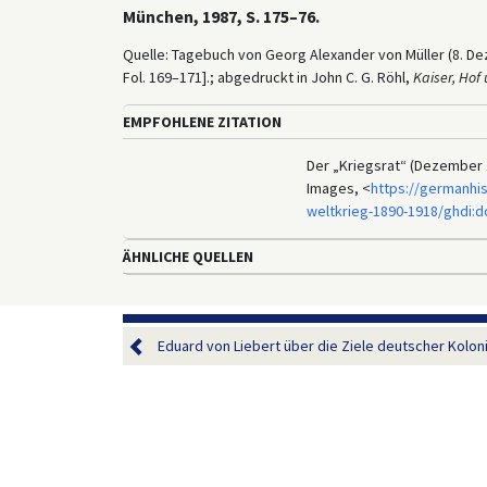
München, 1987, S. 175–76.
Quelle: Tagebuch von Georg Alexander von Müller (8. Dez
Fol. 169–171].; abgedruckt in John C. G. Röhl,
Kaiser, Hof 
EMPFOHLENE ZITATION
Der „Kriegsrat“ (Dezember 1
Images, <
https://germanhis
weltkrieg-1890-1918/ghdi:
ÄHNLICHE QUELLEN
Eduard von Liebert über die Ziele deutscher Kolonial