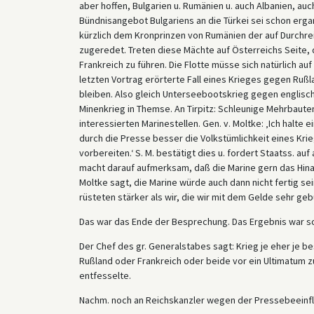
aber hoffen, Bulgarien u. Rumänien u. auch Albanien, auch
Bündnisangebot Bulgariens an die Türkei sei schon erga
kürzlich dem Kronprinzen von Rumänien der auf Durchrei
zugeredet. Treten diese Mächte auf Österreichs Seite, 
Frankreich zu führen. Die Flotte müsse sich natürlich auf
letzten Vortrag erörterte Fall eines Krieges gegen Rußl
bleiben. Also gleich Unterseebootskrieg gegen englisc
Minenkrieg in Themse. An Tirpitz: Schleunige Mehrbaute
interessierten Marinestellen. Gen. v. Moltke: ‚Ich halte e
durch die Presse besser die Volkstümlichkeit eines Kri
vorbereiten.‘ S. M. bestätigt dies u. fordert Staatss. au
macht darauf aufmerksam, daß die Marine gern das Hi
Moltke sagt, die Marine würde auch dann nicht fertig s
rüsteten stärker als wir, die wir mit dem Gelde sehr ge
Das war das Ende der Besprechung. Das Ergebnis war so
Der Chef des gr. Generalstabes sagt: Krieg je eher je b
Rußland oder Frankreich oder beide vor ein Ultimatum zu
entfesselte.
Nachm. noch an Reichskanzler wegen der Pressebeeinf