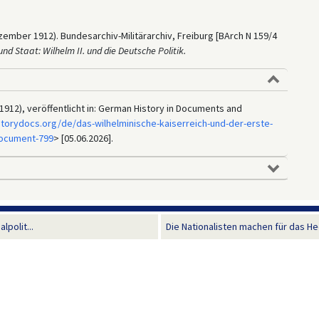
ember 1912). Bundesarchiv-Militärarchiv, Freiburg [BArch N 159/4
und Staat: Wilhelm II. und die Deutsche Politik.
912), veröffentlicht in: German History in Documents and
torydocs.org/de/das-wilhelminische-kaiserreich-und-der-erste-
document-799
> [05.06.2026].
polit...
Die Nationalisten machen für das Hee