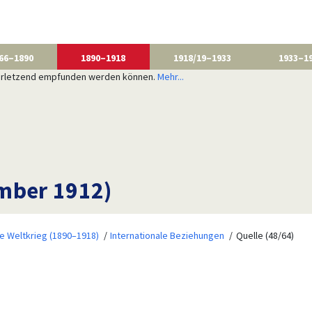
66–1890
1890–1918
1918/19–1933
1933–1
 verletzend empfunden werden können.
Mehr...
ember 1912)
te Weltkrieg (1890–1918)
Internationale Beziehungen
Quelle (48/64)