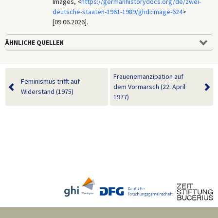
Images, <
https://germanhistorydocs.org/de/zwei-
deutsche-staaten-1961-1989/ghdi:image-624
>
[09.06.2026].
ÄHNLICHE QUELLEN
Frauenemanzipation auf
Feminismus trifft auf
dem Vormarsch (22. April
Widerstand (1975)
1977)