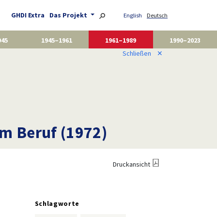
GHDI Extra
Das Projekt
English
Deutsch
945
1945–1961
1961–1989
1990–2023
Schließen
✕
m Beruf (1972)
Druckansicht
Schlagworte