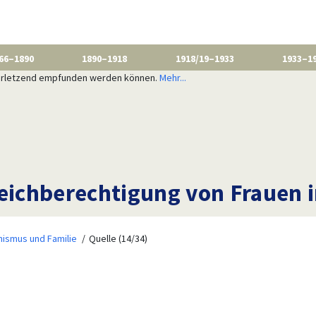
66–1890
1890–1918
1918/19–1933
1933–1
 verletzend empfunden werden können.
Mehr...
ichberechtigung von Frauen i
nismus und Familie
Quelle (14/34)