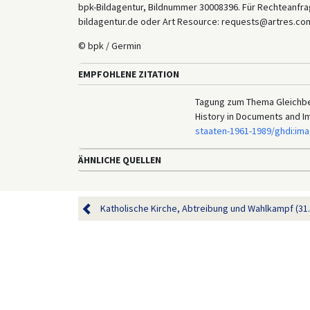
bpk-Bildagentur, Bildnummer 30008396. Für Rechteanfrag
bildagentur.de oder Art Resource: requests@artres.com
© bpk / Germin
EMPFOHLENE ZITATION
Tagung zum Thema Gleichber
History in Documents and I
staaten-1961-1989/ghdi:im
ÄHNLICHE QUELLEN
Katholische Kirche, Abtreibung und Wahlkampf (31. 