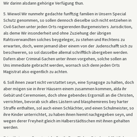
Wir darinn alsdann gehörige Verfügung thun.
5. Wiewol Wir nunmehr gedachte funfftzig familien in Unsern Special
Schutz genommen, so sollen dennoch dieselbe sich nicht entziehen in
Civil-Sachen unter jeden Orts regierenden Burgemeisters Jurisdiction,
als deme Wir insonderheit und ohne Zuziehung der übrigen
Rahtsverwandten solches beygeleger, zu stehen und Rechtens zu
erwarten, doch, wenn jemand über einem von der Judenschafft sich zu
beschweren, so sol dasselbe allemal schrifftlich übergeben werden.
Dafern aber Criminal-Sachen unter ihnen vorgehen, solche sollen an
Uns immediate gebracht werden, wornach sich denn jeden Orts
Magistrat also eigentlich zu achten.
6. Soll ihnen zwart nicht verstattet seyn, eine Synagoge zu halten, doch
aber mögen sie in ihrer Häusern einem zusammen kommen, alda ihr
Gebät und Ceremonien, doch ohne gebendes Ergornüß an die Christen,
verrichten, bevorab sich alles Lästern und blasphemirens bey harter
Straffe enthalten, sol auch einen Schlächter, und einen Schulmeister, so
ihre Kinder unterrichtet, zu haben ihnen hiemit nachgegeben seyn, und
wegen derer Freyheit gleich im Halberstädtischen mit ihnen gehalten
werden.