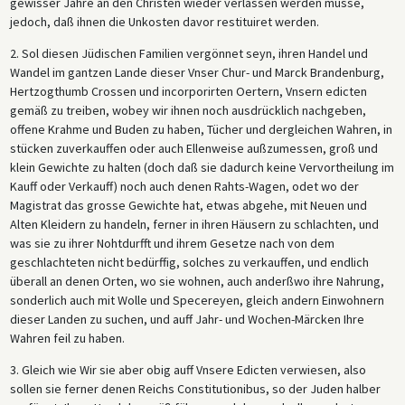
gewisser Jahre an den Christen wieder verlassen werden müsse,
jedoch, daß ihnen die Unkosten davor restituiret werden.
2. Sol diesen Jüdischen Familien vergönnet seyn, ihren Handel und
Wandel im gantzen Lande dieser Vnser Chur- und Marck Brandenburg,
Hertzogthumb Crossen und incorporirten Oertern, Vnsern edicten
gemäß zu treiben, wobey wir ihnen noch ausdrücklich nachgeben,
offene Krahme und Buden zu haben, Tücher und dergleichen Wahren, in
stücken zuverkauffen oder auch Ellenweise außzumessen, groß und
klein Gewichte zu halten (doch daß sie dadurch keine Vervortheilung im
Kauff oder Verkauff) noch auch denen Rahts-Wagen, odet wo der
Magistrat das grosse Gewichte hat, etwas abgehe, mit Neuen und
Alten Kleidern zu handeln, ferner in ihren Häusern zu schlachten, und
was sie zu ihrer Nohtdurfft und ihrem Gesetze nach von dem
geschlachteten nicht bedürffig, solches zu verkauffen, und endlich
überall an denen Orten, wo sie wohnen, auch anderßwo ihre Nahrung,
sonderlich auch mit Wolle und Specereyen, gleich andern Einwohnern
dieser Landen zu suchen, und auff Jahr- und Wochen-Märcken Ihre
Wahren feil zu haben.
3. Gleich wie Wir sie aber obig auff Vnsere Edicten verwiesen, also
sollen sie ferner denen Reichs Constitutionibus, so der Juden halber