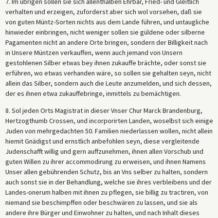
7. Im übrigen sollen sie sich allenthalben Ehrbar, Fried- und Gleitlich
verhalten und erzeigen, zuforderst aber sich wol vorsehen, daß sie
von guten Müntz-Sorten nichts aus dem Lande führen, und untaugliche
hinwieder einbringen, nicht weniger sollen sie güldene oder silberne
Pagamenten nicht an andere Orte bringen, sondern der Billigkeit nach
in Unsere Müntzen verkauffen, wenn auch jemand von Unsern
gestohlenen Silber etwas bey ihnen zukauffe brächte, oder sonst sie
erführen, wo etwas verhanden wäre, so sollen sie gehalten seyn, nicht
allein das Silber, sondern auch die Leute anzumelden, und sich dessen,
der es ihnen etwa zukauffebringe, inmittels zu bemächtigen.
8. Sol jeden Orts Magistrat in dieser Vnser Chur Marck Brandenburg,
Hertzogthumb Crossen, und incorporirten Landen, woselbst sich einige
Juden von mehrgedachten 50. Familien niederlassen wollen, nicht allein
hiemit Gnädigst und ernstlich anbefohlen seyn, diese vergleitende
Judenschafft willig und gern auffzunehmen, ihnen allen Vorschub und
guten Willen zu ihrer accommodirung zu erweisen, und ihnen Namens
Unser allen gebührenden Schutz, bis an Vns selber zu halten, sondern
auch sonst sie in der Behandlung, welche sie ihres verbleibens und der
Landes-onerum halben mit ihnen zu pflegen, sie billig zu tractiren, von
niemand sie beschimpffen oder beschwären zu lassen, und sie als
andere ihre Bürger und Einwohner zu halten, und nach Inhalt dieses