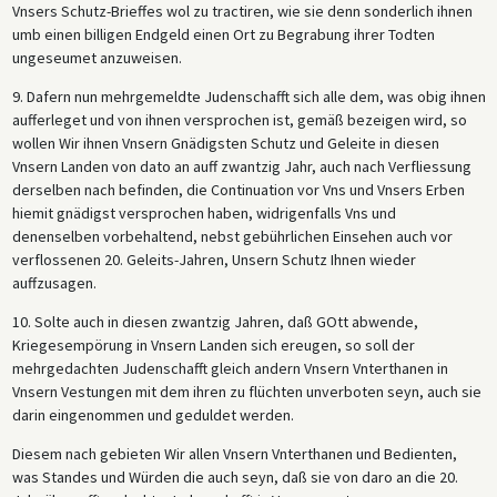
Vnsers Schutz-Brieffes wol zu tractiren, wie sie denn sonderlich ihnen
umb einen billigen Endgeld einen Ort zu Begrabung ihrer Todten
ungeseumet anzuweisen.
9. Dafern nun mehrgemeldte Judenschafft sich alle dem, was obig ihnen
aufferleget und von ihnen versprochen ist, gemäß bezeigen wird, so
wollen Wir ihnen Vnsern Gnädigsten Schutz und Geleite in diesen
Vnsern Landen von dato an auff zwantzig Jahr, auch nach Verfliessung
derselben nach befinden, die Continuation vor Vns und Vnsers Erben
hiemit gnädigst versprochen haben, widrigenfalls Vns und
denenselben vorbehaltend, nebst gebührlichen Einsehen auch vor
verflossenen 20. Geleits-Jahren, Unsern Schutz Ihnen wieder
auffzusagen.
10. Solte auch in diesen zwantzig Jahren, daß GOtt abwende,
Kriegesempörung in Vnsern Landen sich ereugen, so soll der
mehrgedachten Judenschafft gleich andern Vnsern Vnterthanen in
Vnsern Vestungen mit dem ihren zu flüchten unverboten seyn, auch sie
darin eingenommen und geduldet werden.
Diesem nach gebieten Wir allen Vnsern Vnterthanen und Bedienten,
was Standes und Würden die auch seyn, daß sie von daro an die 20.