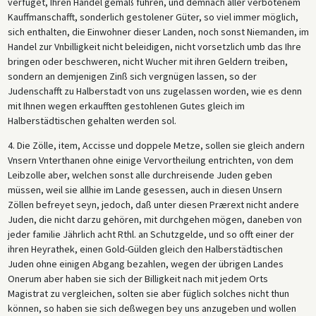
verfüget, Ihren Handel gemäß führen, und demnach aller verbotenem
Kauffmanschafft, sonderlich gestolener Güter, so viel immer möglich,
sich enthalten, die Einwohner dieser Landen, noch sonst Niemanden, im
Handel zur Vnbilligkeit nicht beleidigen, nicht vorsetzlich umb das Ihre
bringen oder beschweren, nicht Wucher mit ihren Geldern treiben,
sondern an demjenigen Zinß sich vergnügen lassen, so der
Judenschafft zu Halberstadt von uns zugelassen worden, wie es denn
mit Ihnen wegen erkaufften gestohlenen Gutes gleich im
Halberstädtischen gehalten werden sol.
4. Die Zölle, item, Accisse und doppele Metze, sollen sie gleich andern
Vnsern Vnterthanen ohne einige Vervortheilung entrichten, von dem
Leibzolle aber, welchen sonst alle durchreisende Juden geben
müssen, weil sie allhie im Lande gesessen, auch in diesen Unsern
Zöllen befreyet seyn, jedoch, daß unter diesen Prærext nicht andere
Juden, die nicht darzu gehören, mit durchgehen mögen, daneben von
jeder familie Jährlich acht Rthl. an Schutzgelde, und so offt einer der
ihren Heyrathek, einen Gold-Gülden gleich den Halberstädtischen
Juden ohne einigen Abgang bezahlen, wegen der übrigen Landes
Onerum aber haben sie sich der Billigkeit nach mit jedem Orts
Magistrat zu vergleichen, solten sie aber füglich solches nicht thun
können, so haben sie sich deßwegen bey uns anzugeben und wollen