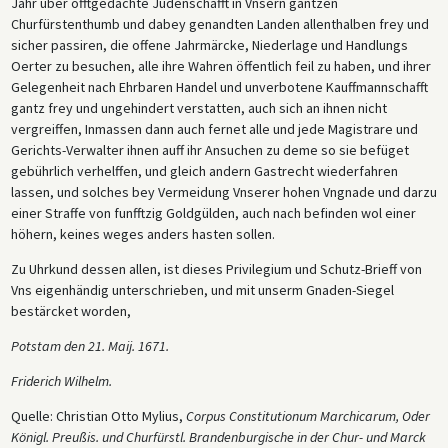
Jahr über offtgedachte Judenschafft in Vnsern gantzen
Churfürstenthumb und dabey genandten Landen allenthalben frey und
sicher passiren, die offene Jahrmärcke, Niederlage und Handlungs
Oerter zu besuchen, alle ihre Wahren öffentlich feil zu haben, und ihrer
Gelegenheit nach Ehrbaren Handel und unverbotene Kauffmannschafft
gantz frey und ungehindert verstatten, auch sich an ihnen nicht
vergreiffen, Inmassen dann auch fernet alle und jede Magistrare und
Gerichts-Verwalter ihnen auff ihr Ansuchen zu deme so sie befüget
gebührlich verhelffen, und gleich andern Gastrecht wiederfahren
lassen, und solches bey Vermeidung Vnserer hohen Vngnade und darzu
einer Straffe von funfftzig Goldgülden, auch nach befinden wol einer
höhern, keines weges anders hasten sollen.
Zu Uhrkund dessen allen, ist dieses Privilegium und Schutz-Brieff von
Vns eigenhändig unterschrieben, und mit unserm Gnaden-Siegel
bestärcket worden,
Potstam den 21. Maij. 1671.
Friderich Wilhelm.
Quelle: Christian Otto Mylius,
Corpus Constitutionum Marchicarum, Oder
Königl. Preußis. und Churfürstl. Brandenburgische in der Chur- und Marck