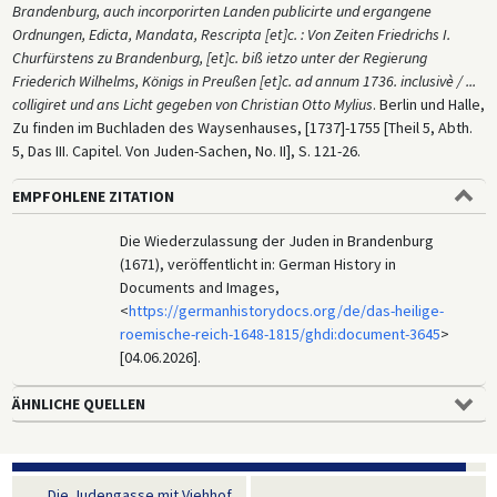
Brandenburg, auch incorporirten Landen publicirte und ergangene
Ordnungen, Edicta, Mandata, Rescripta [et]c. : Von Zeiten Friedrichs I.
Churfürstens zu Brandenburg, [et]c. biß ietzo unter der Regierung
Friederich Wilhelms, Königs in Preußen [et]c. ad annum 1736. inclusivè / ...
colligiret und ans Licht gegeben von Christian Otto Mylius
. Berlin und Halle,
Zu finden im Buchladen des Waysenhauses, [1737]-1755 [Theil 5, Abth.
5, Das III. Capitel. Von Juden-Sachen, No. II], S. 121-26.
EMPFOHLENE ZITATION
Die Wiederzulassung der Juden in Brandenburg
(1671), veröffentlicht in: German History in
Documents and Images,
<
https://germanhistorydocs.org/de/das-heilige-
roemische-reich-1648-1815/ghdi:document-3645
>
[04.06.2026].
ÄHNLICHE QUELLEN
Die Judengasse mit Viehhof