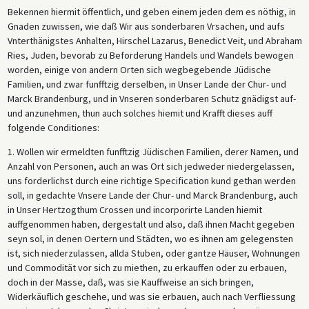
Bekennen hiermit öffentlich, und geben einem jeden dem es nöthig, in
Gnaden zuwissen, wie daß Wir aus sonderbaren Vrsachen, und aufs
Vnterthänigstes Anhalten, Hirschel Lazarus, Benedict Veit, und Abraham
Ries, Juden, bevorab zu Beforderung Handels und Wandels bewogen
worden, einige von andern Orten sich wegbegebende Jüdische
Familien, und zwar funfftzig derselben, in Unser Lande der Chur- und
Marck Brandenburg, und in Vnseren sonderbaren Schutz gnädigst auf-
und anzunehmen, thun auch solches hiemit und Krafft dieses auff
folgende Conditiones:
1. Wollen wir ermeldten funfftzig Jüdischen Familien, derer Namen, und
Anzahl von Personen, auch an was Ort sich jedweder niedergelassen,
uns forderlichst durch eine richtige Specification kund gethan werden
soll, in gedachte Vnsere Lande der Chur- und Marck Brandenburg, auch
in Unser Hertzogthum Crossen und incorporirte Landen hiemit
auffgenommen haben, dergestalt und also, daß ihnen Macht gegeben
seyn sol, in denen Oertern und Städten, wo es ihnen am gelegensten
ist, sich niederzulassen, allda Stuben, oder gantze Häuser, Wohnungen
und Commodität vor sich zu miethen, zu erkauffen oder zu erbauen,
doch in der Masse, daß, was sie Kauffweise an sich bringen,
Widerkäuflich geschehe, und was sie erbauen, auch nach Verfliessung