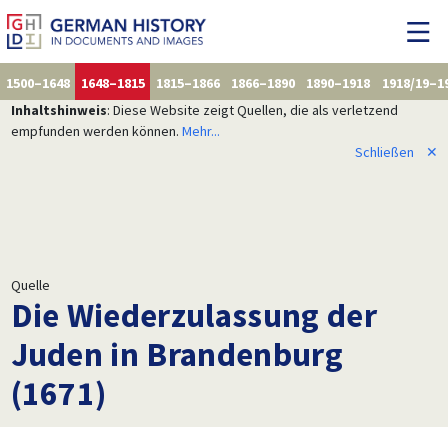
1500–1648
1648–1815
1815–1866
1866–1890
1890–1918
1918/19–1
Inhaltshinweis
: Diese Website zeigt Quellen, die als verletzend
empfunden werden können.
Mehr...
Schließen
✕
Quelle
Die Wiederzulassung der
Juden in Brandenburg
(1671)