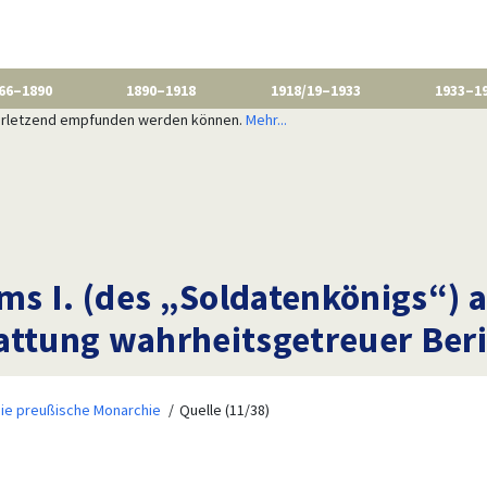
66–1890
1890–1918
1918/19–1933
1933–1
 verletzend empfunden werden können.
Mehr...
elms I. (des „Soldatenkönigs“
attung wahrheitsgetreuer Beric
ie preußische Monarchie
Quelle (11/38)