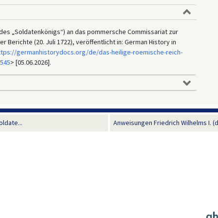
I. (des „Soldatenkönigs“) an das pommersche Commissariat zur
 Berichte (20. Juli 1722), veröffentlicht in: German History in
ttps://germanhistorydocs.org/de/das-heilige-roemische-reich-
3545
> [05.06.2026].
ldate...
Anweisungen Friedrich Wilhelms I. (