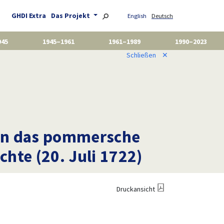
GHDI Extra
Das Projekt
English
Deutsch
945
1945–1961
1961–1989
1990–2023
Schließen
✕
) an das pommersche
hte (20. Juli 1722)
Druckansicht