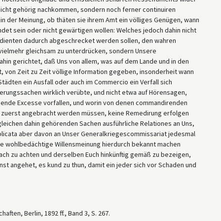
nicht gehörig nachkommen, sondern noch ferner continuiren
 in der Meinung, ob thäten sie ihrem Amt ein völliges Genügen, wann
et sein oder nicht gewärtigen wollen: Welches jedoch dahin nicht
edienten dadurch abgeschrecket werden sollen, den wahren
vielmehr gleichsam zu unterdrücken, sondern Unsere
 dahin gerichtet, daß Uns von allem, was auf dem Lande und in den
t, von Zeit zu Zeit völlige Information gegeben, insonderheit wann
tädten ein Ausfall oder auch im Commercio ein Verfall sich
tierungssachen wirklich verübte, und nicht etwa auf Hörensagen,
ndende Excesse vorfallen, und worin von denen commandirenden
en zuerst angebracht werden müssen, keine Remedirung erfolgen
gleichen dahin gehörenden Sachen ausführliche Relationes an Uns,
plicata aber davon an Unser Generalkriegescommissariat jedesmal
ere wohlbedächtige Willensmeinung hierdurch bekannt machen
arnach zu achten und derselben Euch hinkünftig gemäß zu bezeigen,
st angehet, es kund zu thun, damit ein jeder sich vor Schaden und
ten, Berlin, 1892 ff., Band 3, S. 267.