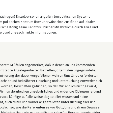
mächtigen) Einzelpersonen angeführten politischen Systeme
 politischen Zentrum über unerwünschte Zustände auf lokaler
ische König seine Kenntnis üblicher Missbräuche durch zivile und
eit und ungeschminkte Informationen.
derbarem Mißfallen angemerket, daß in denen an Uns kommenden
er Städte Angelegenheiten Betreffen, oftermalen ungegründete,
Examinierung der dabei vorgefallenen wahren Umstände erforderten
 nachher und bei näherer Einsehung und Untersuchung entweder sich
et worden, beschaffen gefunden, so daß Wir endlich nicht gewußt,
Wir nun dergleichen ungebührliches und wider die Obliegenheit und
 vors künftige auf alle Weise abgestellet wissen und keine
nt, auch reifer und vorher angestelleten Untersuchung aller und
olglich so, wie die Referenten es vor Gott, Uns und ihrem Gewissen
r höchsten Ungnade und ernstlichen scharfen Ressentiments wider