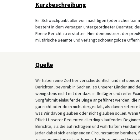
Kurzbeschreibung
Ein Schwachpunkt aller von mächtigen (oder scheinbar 
besteht in dem Versagen untergeordneter Beamter, dem
Ebene Bericht zu erstatten. Hier demonstriert der preuß
militärische Beamte und verlangt schonungslose Offenh
Quelle
Wir haben eine Zeit her verschiedentlich und mit son
Berichten, bevorab in Sachen, so Unserer Länder und d
wenigstens nicht mit der dazu in fleißiger und reifer 
Sorgfalt mit einlaufende Dinge angeführet werden, die
gar nicht oder doch nicht dergestalt, als davon referir
was Wir davon glauben oder nicht glauben sollen. Wann 
Pflicht Unserer Bedienten allerdings laufendes Beginnen
Berichte, als die auf richtigem und wahrhaftem Fundame
jeder dabei sich ereignenden Circumstantien beruhen, f
zu verantworten sich getrauen, bei Vermeidung Unsere