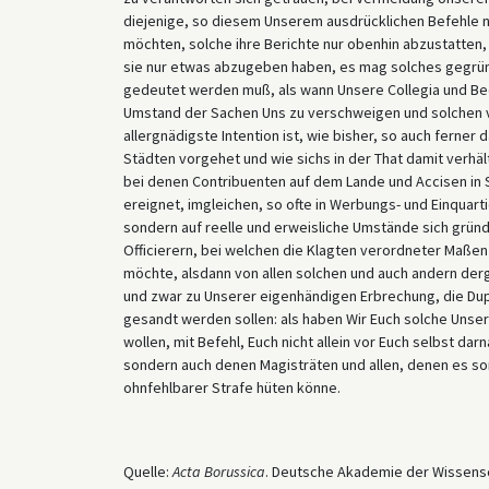
diejenige, so diesem Unserem ausdrücklichen Befehle 
möchten, solche ihre Berichte nur obenhin abzustatten,
sie nur etwas abzugeben haben, es mag solches gegründ
gedeutet werden muß, als wann Unsere Collegia und B
Umstand der Sachen Uns zu verschweigen und solchen 
allergnädigste Intention ist, wie bisher, so auch ferner
Städten vorgehet und wie sichs in der That damit verhäl
bei denen Contribuenten auf dem Lande und Accisen in S
ereignet, imgleichen, so ofte in Werbungs- und Einquar
sondern auf reelle und erweisliche Umstände sich grü
Officierern, bei welchen die Klagten verordneter Maß
möchte, alsdann von allen solchen und auch andern der
und zwar zu Unserer eigenhändigen Erbrechung, die Du
gesandt werden sollen: als haben Wir Euch solche Uns
wollen, mit Befehl, Euch nicht allein vor Euch selbst d
sondern auch denen Magisträten und allen, denen es son
ohnfehlbarer Strafe hüten könne.
Quelle:
Acta Borussica
. Deutsche Akademie der Wissenschaf