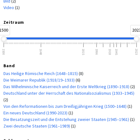
Bild
(2)
Video
(1)
Zeitraum
1500
202
1500
1648
1815
1866
1918
1945
2023
Band
Das Heilige Römische Reich (1648–1815)
(8)
Die Weimarer Republik (1918/19–1933)
(6)
Das Wilhelminische Kaiserreich und der Erste Weltkrieg (1890–1918)
(2)
Deutschland unter der Herrschaft des Nationalsozialismus (1933–1945)
(2)
Von den Reformationen bis zum Dreißigjährigen Krieg (1500–1648)
(1)
Ein neues Deutschland (1990-2023)
(1)
Die Besatzungszeit und die Entstehung zweier Staaten (1945–1961)
(1)
Zwei deutsche Staaten (1961–1989)
(1)