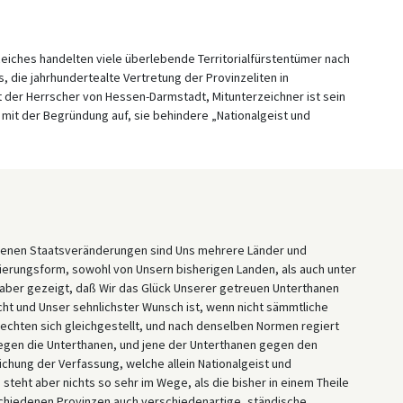
eiches handelten viele überlebende Territorialfürstentümer nach
, die jahrhundertealte Vertretung der Provinzeliten in
der Herrscher von Hessen-Darmstadt, Mitunterzeichner ist sein
 mit der Begründung auf, sie behindere „Nationalgeist und
retenen Staatsveränderungen sind Uns mehrere Länder und
gierungsform, sowohl von Unsern bisherigen Landen, als auch unter
s aber gezeigt, daß Wir das Glück Unserer getreuen Unterthanen
cht und Unser sehnlichster Wunsch ist, wenn nicht sämmtliche
 Rechten sich gleichgestellt, und nach denselben Normen regiert
egen die Unterthanen, und jene der Unterthanen gegen den
ichung der Verfassung, welche allein Nationalgeist und
steht aber nichts so sehr im Wege, als die bisher in einem Theile
chiedenen Provinzen auch verschiedenartige, ständische