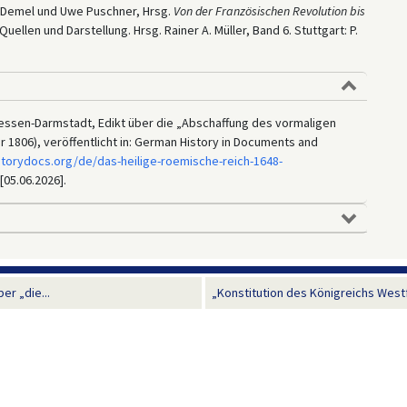
er Demel und Uwe Puschner, Hrsg.
Von der Französischen Revolution bis
ellen und Darstellung. Hrsg. Rainer A. Müller, Band 6. Stuttgart: P.
essen-Darmstadt, Edikt über die „Abschaffung des vormaligen
1806), veröffentlicht in: German History in Documents and
storydocs.org/de/das-heilige-roemische-reich-1648-
[05.06.2026].
er „die...
„Konstitution des Königreichs Westf