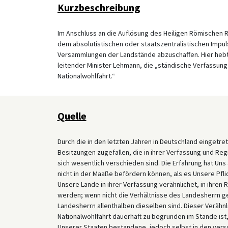
Kurzbeschreibung
Im Anschluss an die Auflösung des Heiligen Römischen R
dem absolutistischen oder staatszentralistischen Impuls
Versammlungen der Landstände abzuschaffen. Hier hebt 
leitender Minister Lehmann, die „ständische Verfassung
Nationalwohlfahrt.“
Quelle
Durch die in den letzten Jahren in Deutschland einget
Besitzungen zugefallen, die in ihrer Verfassung und Re
sich wesentlich verschieden sind. Die Erfahrung hat Un
nicht in der Maaße befördern können, als es Unsere Pfli
Unsere Lande in ihrer Verfassung verähnlichet, in ihren
werden; wenn nicht die Verhältnisse des Landesherrn g
Landesherrn allenthalben dieselben sind. Dieser Verähnl
Nationalwohlfahrt dauerhaft zu begründen im Stande ist, 
Unserer Staaten bestandene, jedoch selbst in den vers