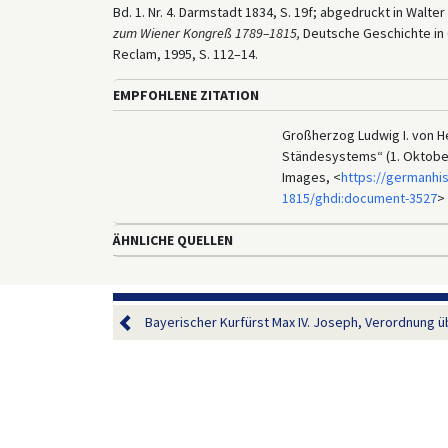
Bd. 1. Nr. 4. Darmstadt 1834, S. 19f; abgedruckt in Walt
zum Wiener Kongreß 1789–1815,
Deutsche Geschichte in Qu
Reclam, 1995, S. 112–14.
EMPFOHLENE ZITATION
Großherzog Ludwig I. von H
Ständesystems“ (1. Oktober 
Images, <
https://germanhi
1815/ghdi:document-3527
> 
ÄHNLICHE QUELLEN
Bayerischer Kurfürst Max IV. Joseph, Verordnung üb