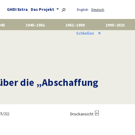
GHDI Extra
Das Projekt
English
Deutsch
945
1945–1961
1961–1989
1990–2023
Schließen
✕
über die „Abschaffung
15/21)
Druckansicht