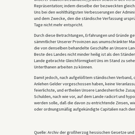
Repräsentation; indem dieselbe der bezweckten gleiche
Uns bei den wohlthätigsten Verbesserungen der Adminis
und dem Zwecke, den die ständische Verfassung ursprü
Tage nicht mehr entspricht.
Durch diese Betrachtungen, Erfahrungen und Gründe gel
sämmtlicher Unserer Provinzen aus unumschränkter Mac
die von denselben behandelte Geschäfte an Unsere Land
Beste des Landes nicht minder heilig ist als den Stände
Lande gebrachte Gleichförmigkeit Uns im Stand zu sehe
Unterthanen arbeiten zu können.
Damit jedoch, nach aufgelößtem ständischen Verband, d
Anlehen Gelder vorgeschossen haben, keine Veranlassu
feierlichste, und ertheilen Unsere Landesherrliche Zus
Schulden, nach wie vor, auf dem Lande radicirt und hypo
werden solle, daß die davon zu entrichtende Zinsen, wie
oder ordnungsmäßig aufgekündigte Capitalien nach de
Quelle: Archiv der großherzog hessischen Gesetze und 