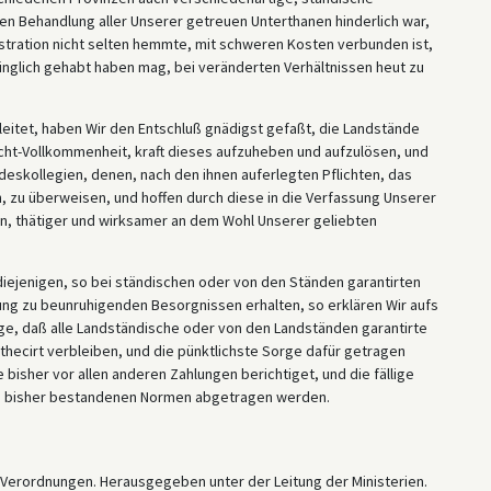
n Behandlung aller Unserer getreuen Unterthanen hinderlich war,
tration nicht selten hemmte, mit schweren Kosten verbunden ist,
nglich gehabt haben mag, bei veränderten Verhältnissen heut zu
eitet, haben Wir den Entschluß gnädigst gefaßt, die Landstände
ht-Vollkommenheit, kraft dieses aufzuheben und aufzulösen, und
eskollegien, denen, nach den ihnen auferlegten Pflichten, das
n, zu überweisen, und hoffen durch diese in die Verfassung Unserer
n, thätiger und wirksamer an dem Wohl Unserer geliebten
iejenigen, so bei ständischen oder von den Ständen garantirten
ng zu beunruhigenden Besorgnissen erhalten, so erklären Wir aufs
age, daß alle Landständische oder von den Landständen garantirte
thecirt verbleiben, und die pünktlichste Sorge dafür getragen
 bisher vor allen anderen Zahlungen berichtiget, und die fällige
n bisher bestandenen Normen abgetragen werden.
Verordnungen. Herausgegeben unter der Leitung der Ministerien.