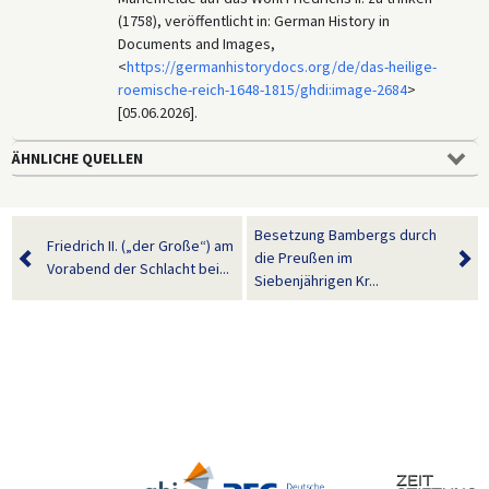
(1758), veröffentlicht in: German History in
Documents and Images,
<
https://germanhistorydocs.org/de/das-heilige-
roemische-reich-1648-1815/ghdi:image-2684
>
[05.06.2026].
ÄHNLICHE QUELLEN
Besetzung Bambergs durch
Friedrich II. („der Große“) am
die Preußen im
Vorabend der Schlacht bei...
Siebenjährigen Kr...