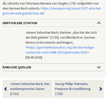
68, Libretto von Christiana Mariana von Ziegler, 1725. Aufgeführt von
den German Bach soloists.
https://musopen.org/music/3237-also-hat-
gott-die-welt-geliebt-bwv-68/
EMPFOHLENE ZITATION
Johann Sebastian Bach, Kantate „Also hat die Gott
die Welt geliebt“ (1725), veröffentlicht in: German
History in Documents and Images,
<
https://germanhistorydocs.org/de/das-heilige-
roemische-reich-1648-1815/ghdi:audio-5032
>
[06.06.2026].
ÄHNLICHE QUELLEN
Johann Sebastian Bach, Das
Georg Phillip Telemann,
wohltemperierte Clavier
Pimpione (Erstaufführung
(1722)
1725)