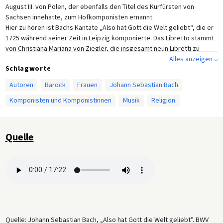
August III. von Polen, der ebenfalls den Titel des Kurfürsten von
Sachsen innehatte, zum Hofkomponisten ernannt.
Hier zu hören ist Bachs Kantate „Also hat Gott die Welt geliebt“, die er
1725 während seiner Zeit in Leipzig komponierte. Das Libretto stammt
von Christiana Mariana von Ziegler, die insgesamt neun Libretti zu
Bachs Kantaten beisteuerte. Als eine der wenigen Autorinnen ihrer Zeit
Alles anzeigen ⌵
Schlagworte
unterhielt Ziegler einen Salon in Leipzig und schrieb sowohl Gedichte
als auch Prosa. Sie war das einzige weibliche Mitglied von Gottscheds
Autoren
Barock
Frauen
Johann Sebastian Bach
„Deutscher Gesellschaft“.
Komponisten und Komponistinnen
Musik
Religion
Quelle
Quelle: Johann Sebastian Bach, „Also hat Gott die Welt geliebt”. BWV