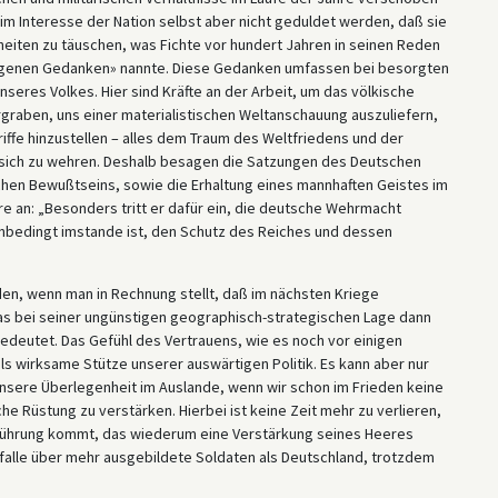
im Interesse der Nation selbst aber nicht geduldet werden, daß sie
eiten zu täuschen, was Fichte vor hundert Jahren in seinen Reden
 eigenen Gedanken» nannte. Diese Gedanken umfassen bei besorgten
eres Volkes. Hier sind Kräfte an der Arbeit, um das völkische
rgraben, uns einer materialistischen Weltanschauung auszuliefern,
iffe hinzustellen – alles dem Traum des Weltfriedens und der
, sich zu wehren. Deshalb besagen die Satzungen des Deutschen
chen Bewußtseins, sowie die Erhaltung eines mannhaften Geistes im
re an: „Besonders tritt er dafür ein, die deutsche Wehrmacht
unbedingt imstande ist, den Schutz des Reiches und dessen
den, wenn man in Rechnung stellt, daß im nächsten Kriege
as bei seiner ungünstigen geographisch-strategischen Lage dann
edeutet. Das Gefühl des Vertrauens, wie es noch vor einigen
s wirksame Stütze unserer auswärtigen Politik. Es kann aber nur
nsere Überlegenheit im Auslande, wenn wir schon im Frieden keine
e Rüstung zu verstärken. Hierbei ist keine Zeit mehr zu verlieren,
nführung kommt, das wiederum eine Verstärkung seines Heeres
sfalle über mehr ausgebildete Soldaten als Deutschland, trotzdem