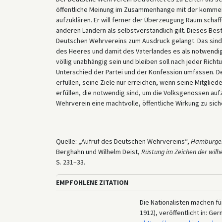
öffentliche Meinung im Zusammenhange mit der komme
aufzuklären. Er will ferner der Überzeugung Raum schaffe
anderen Ländern als selbstverständlich gilt. Dieses B
Deutschen Wehrvereins zum Ausdruck gelangt. Das sind 
des Heeres und damit des Vaterlandes es als notwendig
völlig unabhängig sein und bleiben soll nach jeder Richtu
Unterschied der Partei und der Konfession umfassen. 
erfüllen, seine Ziele nur erreichen, wenn seine Mitgli
erfüllen, die notwendig sind, um die Volksgenossen au
Wehrverein eine machtvolle, öffentliche Wirkung zu sic
Quelle: „Aufruf des Deutschen Wehrvereins“,
Hamburge
Berghahn und Wilhelm Deist,
Rüstung im Zeichen der wilh
S. 231–33.
EMPFOHLENE ZITATION
Die Nationalisten machen f
1912), veröffentlicht in: G