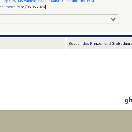
.org/de/das-wilhelminische-kaiserreich-und-der-erste-
document-797
> [06.06.2026].
Besuch des Prinzen und Großadmiral