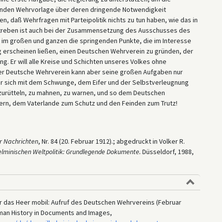
nden Wehrvorlage über deren dringende Notwendigkeit
n, daß Wehrfragen mit Parteipolitik nichts zu tun haben, wie das in
estreben ist auch bei der Zusammensetzung des Ausschusses des
im großen und ganzen die springenden Punkte, die im Interesse
 erscheinen ließen, einen Deutschen Wehrverein zu gründen, der
ng. Er will alle Kreise und Schichten unseres Volkes ohne
Der Deutsche Wehrverein kann aber seine großen Aufgaben nur
eder sich mit dem Schwunge, dem Eifer und der Selbstverleugnung
fzurütteln, zu mahnen, zu warnen, und so dem Deutschen
hern, dem Vaterlande zum Schutz und den Feinden zum Trutz!
r
Nachrichten
, Nr. 84 (20. Februar 1912).; abgedruckt in Volker R.
elminischen Weltpolitik: Grundlegende Dokumente.
Düsseldorf, 1988,
ür das Heer mobil: Aufruf des Deutschen Wehrvereins (Februar
erman History in Documents and Images,