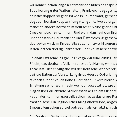
Wir können schon lange nicht mehr den Ruhm beanspruchen
Bevölkerung unter Waffen halten, Frankreich dagegen 1,
beinahe doppelt so groß ist wie in Deutschland, gemes
Vogesen bei den Hauptwaffengattungen teilweise organi
manches andere herrscht im deutschen Volke große Unken
Dinge ernstlich zu kümmern. Und wenn dann auf den Dre
Friedensstärke Deutschlands und Österreich-Ungarns v
überboten wird, im Kriegsfalle sogar um zwei Millionen
in den letzten dreißig Jahren sein Heer kaum nennenswe
Solchen Tatsachen gegenüber Vogel-Strauß-Politik zu tr
Pflicht, das deutsche Volk hierüber aufzuklären, wie es 
getan hat. Dieser Aufgabe will der Deutsche Wehrverein s
daß die Nation zur Verstärkung ihres Heeres Opfer brin
taktisch auf der vollen Höhe zu erhalten. Er wird hierb
Erhaltung seiner Wehrmacht weniger belastet ist, wie a
Klagen über drückende Steuerlasten angesichts unsere
Nationaleinkommen übertrifft schon heute dasjenige Fra
französische. Ein unglücklicher Krieg aber würde, ab
Zinsen allein schon so viel betragen, als wir jetzt jäh
Der Deutsche Wehrverein betrachtet es zu Zeiten als se