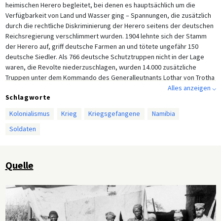
heimischen Herero begleitet, bei denen es hauptsächlich um die
Verfügbarkeit von Land und Wasser ging – Spannungen, die zusätzlich
durch die rechtliche Diskriminierung der Herero seitens der deutschen
Reichsregierung verschlimmert wurden. 1904 lehnte sich der Stamm
der Herero auf, griff deutsche Farmen an und tötete ungefähr 150
deutsche Siedler. Als 766 deutsche Schutztruppen nicht in der Lage
waren, die Revolte niederzuschlagen, wurden 14.000 zusätzliche
Truppen unter dem Kommando des Generalleutnants Lothar von Trotha
(1848-1920) entsandt. Trotha besiegte die Herero und Nama (die sich
Alles anzeigen ⌵
Schlagworte
den Herero angeschlossen hatten) in der Schlacht bei Waterberg am
11. August 1904. Daraufhin gab er ihnen ein Ultimatum: wenn sie das
Kolonialismus
Krieg
Kriegsgefangene
Namibia
Territorium nich verließen, würden sie getötet werden. Als viele Herero
Soldaten
sich daraufhin in ein Gebiet in der Wüste Kalahari zurückzogen, sorgte
Trotha dafür, dass sie von jeglicher Nahrungs- und Wasserversorgung
abgeschnitten waren, was zum Massensterben der Herero durch
Verhungern und Verdursten führte. Dieses Foto aus der Frühphase des
Quelle
Hererokrieges, auf dem gefangen genommene Hereros mit einem
Soldaten der deutschen Schutztruppe zu sehen sind, verdeutlicht nicht
nur das Ungleichgewicht der beiden Kriegsparteien, sondern auch den
extremen Charakter des deutschen militärischen Vorgehens.
Die Brutalität Trothas löste Entsetzen im Deutschen Reich und darüber