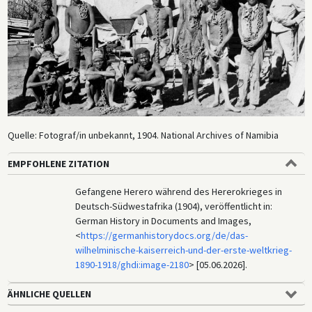
hinaus aus. Der Aufstand endete schließlich 1907/1908. Grobe
Schätzungen der Anzahl der getöteten Herero und Nama belaufen sich
jeweils auf 65.000 (80 Prozent der Herero Bevölkerung) und 10.000 (50
Prozent der Nama Bevölkerung). Die deutsche Ministerin für
wirtschaftliche Zusammenarbeit und Entwicklung Heidemarie
Wieczorek-Zeul reiste 2004 nach Namibia und sprach im Namen der
deutschen Bevölkerung eine formelle Entschuldigung aus.
Quelle: Fotograf/in unbekannt, 1904. National Archives of Namibia
EMPFOHLENE ZITATION
Gefangene Herero während des Hererokrieges in
Deutsch-Südwestafrika (1904), veröffentlicht in:
German History in Documents and Images,
<
https://germanhistorydocs.org/de/das-
wilhelminische-kaiserreich-und-der-erste-weltkrieg-
1890-1918/ghdi:image-2180
> [05.06.2026].
ÄHNLICHE QUELLEN