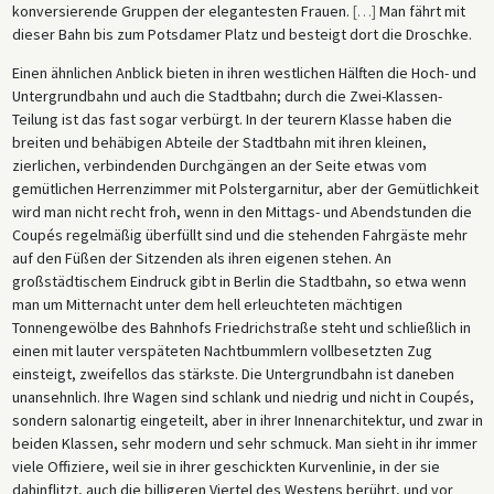
konversierende Gruppen der elegantesten Frauen.
[
…
]
Man fährt mit
dieser Bahn bis zum Potsdamer Platz und besteigt dort die Droschke.
Einen ähnlichen Anblick bieten in ihren westlichen Hälften die Hoch- und
Untergrundbahn und auch die Stadtbahn; durch die Zwei-Klassen-
Teilung ist das fast sogar verbürgt. In der teurern Klasse haben die
breiten und behäbigen Abteile der Stadtbahn mit ihren kleinen,
zierlichen, verbindenden Durchgängen an der Seite etwas vom
gemütlichen Herrenzimmer mit Polstergarnitur, aber der Gemütlichkeit
wird man nicht recht froh, wenn in den Mittags- und Abendstunden die
Coupés regelmäßig überfüllt sind und die stehenden Fahrgäste mehr
auf den Füßen der Sitzenden als ihren eigenen stehen. An
großstädtischem Eindruck gibt in Berlin die Stadtbahn, so etwa wenn
man um Mitternacht unter dem hell erleuchteten mächtigen
Tonnengewölbe des Bahnhofs Friedrichstraße steht und schließlich in
einen mit lauter verspäteten Nachtbummlern vollbesetzten Zug
einsteigt, zweifellos das stärkste. Die Untergrundbahn ist daneben
unansehnlich. Ihre Wagen sind schlank und niedrig und nicht in Coupés,
sondern salonartig eingeteilt, aber in ihrer Innenarchitektur, und zwar in
beiden Klassen, sehr modern und sehr schmuck. Man sieht in ihr immer
viele Offiziere, weil sie in ihrer geschickten Kurvenlinie, in der sie
dahinflitzt, auch die billigeren Viertel des Westens berührt, und vor