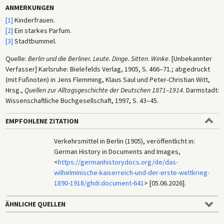
ANMERKUNGEN
[1]
Kinderfrauen.
[2]
Ein starkes Parfum.
[3]
Stadtbummel.
Quelle:
Berlin und die Berliner. Leute. Dinge. Sitten
.
Winke
. [Unbekannter
Verfasser] Karlsruhe: Bielefelds Verlag, 1905, S. 466–71.; abgedruckt
(mit Fußnoten) in Jens Flemming, Klaus Saul und Peter-Christian Witt,
Hrsg.,
Quellen zur Alltagsgeschichte der Deutschen 1871–1914
. Darmstadt:
Wissenschaftliche Buchgesellschaft, 1997, S. 43–45.
EMPFOHLENE ZITATION
Verkehrsmittel in Berlin (1905), veröffentlicht in:
German History in Documents and Images,
<
https://germanhistorydocs.org/de/das-
wilhelminische-kaiserreich-und-der-erste-weltkrieg-
1890-1918/ghdi:document-641
> [05.06.2026].
ÄHNLICHE QUELLEN