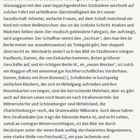
Glaswaggon mit den zwei teppichgedeckten Sitzbänken wechselt auf
solcher Fahrt mit unfehlbarer Gleichmäßigkeit die Art seiner
Gesellschaft. Arbeiter, einfache Frauen, auf dem Schoß manchmal ein
Kind mit rotem Wollmützchen: das ist die östliche Schicht. Knaben und
Mädchen fehlen darin. Der modisch gekleidete Fahrgast, der aufsteigt,
wird angesehen. Der Schaffner nimmt den „Sechser“, den man ihm (in
Berlin immer nur ausnahmsweise) als Trinkgeld gibt, hier doppelt
überrascht an. Westwärts ändert sich das Bild. Im Stadtinnern steigen
Kaufleute, Damen, die von Einkäufen kommen, Boten größerer
Geschäfte auf, und im richtigen Berlin W., im „neuen Westen“, ist solch
ein Waggon oft mit einemmal gar hochherrschaftliches Vorderhaus.
Damen, Babies mit ihren Bonnen
[1]
, Schulkinder in kostspielig
einfachen Kleidern, die sich im Mittelgang aufstellen und ihre
Monatskarten vorzeigen, sind die herrschende Mehrheit; aber es gibt
auch auf diesen Linien noch Nuancen nach Straßenvierteln. Die
Wilmersdorfer und Schöneberger sind Mittelstand, die
Charlottenburger reich, die Grunewalder Millionäre. Auch diese haben
ihre Straßenbahn (sie trägt die führende Marke A), und nicht selten,
zumal an sonnigen Wintervormittagen, ist das Bild: ein durch
Heizkörper unter der einen Bank wohlig durchwärmtes Wageninnere,
eine starke Welle von Patchouli
[2]
, ein paar lachende und