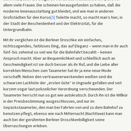
allem viele Frauen. Die scheinen herausgefunden zu haben, daß die
moderne Innenausstattung gut kleidet, und wie man in anderen
Großstädten für den Korso
[3]
Toilette macht, so macht man‘s hier, in
der Stadt der Bescheidenheit und der Elektrizität, für die
Untergrundbahn.
Mit ihr verglichen ist die Berliner Droschke ein einfaches,
nichtssagendes, farbloses Ding, das auf Eleganz – wenn man in ihr auch
fünf- bis zehnmal so viel wie für die Bahnfahrt bezahlt – keinen
Anspruch macht. Aber an Bequemlichkeit und schließlich auch an
Geschwindigkeit ist sie doch besser als ihr Ruf, und die Liebe aller
korrekten Menschen zum Taxameter hat ihr ja eine neue Mode
verschafft. Neben den vertrauenerweckenden weißen sind die
schwarzen Lackhüte der „ersten Güte“ in Ungnade gefallen und seit
kurzem sogar laut polizeilicher Verordnung verschwunden. Der
Taxameter herrscht nun so gut wie autokratisch. Durch ihn ist die Willkür
in der Preisbestimmung ausgeschlossen, und nur im
Gepäckstaxameter, den man bei Fahrten von und zu dem Bahnhof zu
benutzen pflegt, ebenso wie nach Mitternacht (Nachttaxe) kann man
auch bei der gerühmten Berliner Droschkenbilligkeit seine
Überraschungen erleben.