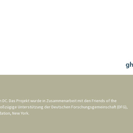
n DC
. Das Projekt wurde in Zusammenarbeit mit den
Friends of the
roßzügige Unterstützung der
Deutschen Forschungsgemeinschaft (DFG)
,
ation, New York
.