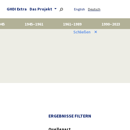
GHDI Extra
Das Projekt
English
Deutsch
945
1945–1961
1961–1989
1990–2023
Schließen
✕
ERGEBNISSE FILTERN
Quellenart