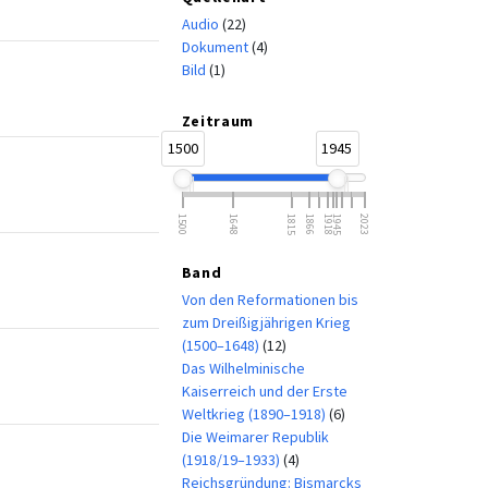
Audio
(22)
Dokument
(4)
Bild
(1)
Zeitraum
1500
1945
1500
1648
1815
1866
1918
1945
2023
Band
Von den Reformationen bis
zum Dreißigjährigen Krieg
(1500–1648)
(12)
Das Wilhelminische
Kaiserreich und der Erste
Weltkrieg (1890–1918)
(6)
Die Weimarer Republik
(1918/19–1933)
(4)
Reichsgründung: Bismarcks