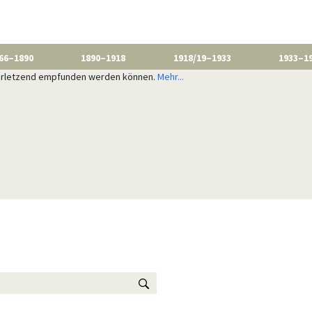
66–1890
1890–1918
1918/19–1933
1933–1
 verletzend empfunden werden können.
Mehr...