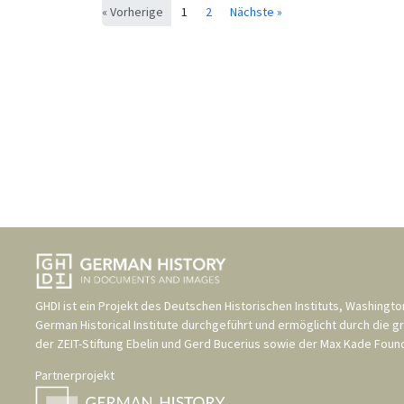
« Vorherige
1
2
Nächste »
GHDI ist ein Projekt des
Deutschen Historischen Instituts, Washingto
German Historical Institute
durchgeführt und ermöglicht durch die g
der
ZEIT-Stiftung Ebelin und Gerd Bucerius
sowie der
Max Kade Found
Partnerprojekt