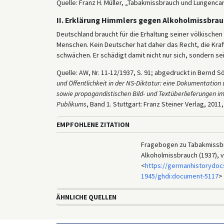
Quelle: Franz H. Müller, „Tabakmissbrauch und Lungenca
II. Erklärung Himmlers gegen Alkoholmissbra
Deutschland braucht für die Erhaltung seiner völkischen 
Menschen. Kein Deutscher hat daher das Recht, die Kra
schwächen. Er schädigt damit nicht nur sich, sondern sei
Quelle: AW, Nr. 11-12/1937, S. 91; abgedruckt in Bernd 
und Öffentlichkeit in der NS-Diktatur: eine Dokumentation
sowie propagandistischen Bild- und Textüberlieferungen
Publikums
, Band 1. Stuttgart: Franz Steiner Verlag, 2011,
EMPFOHLENE ZITATION
Fragebogen zu Tabakmissbr
Alkoholmissbrauch (1937), v
<
https://germanhistorydoc
1945/ghdi:document-5117
> 
ÄHNLICHE QUELLEN