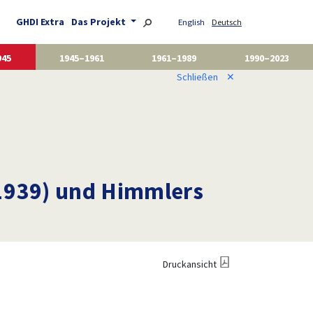
GHDI Extra
Das Projekt
English
Deutsch
945
1945–1961
1961–1989
1990–2023
Schließen
✕
1939) und Himmlers
Druckansicht