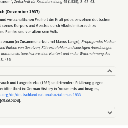
rcinom“,
Zeitschrift für Krebsforschung
49 (1939), S. 62–63.
uch (Dezember 1937)
und wirtschaftlichen Freiheit die Kraft jedes einzelnen deutschen
ft seines Körpers und Geistes durch Alkoholmißbrauch zu
ne Familie und vor allem sein Volk.
Sösemann (in Zusammenarbeit mit Marius Lange),
Propaganda: Medien
 und Edition von Gesetzen, Führerbefehlen und sonstigen Anordnungen
 im kommunikationshistorischen Kontext und in der Wahrnehmung des
 S. 486.
auch und Lungenkrebs (1939) und Himmlers Erklärung gegen
eröffentlicht in: German History in Documents and Images,
s.org/de/deutschland-nationalsozialismus-1933-
[05.06.2026].