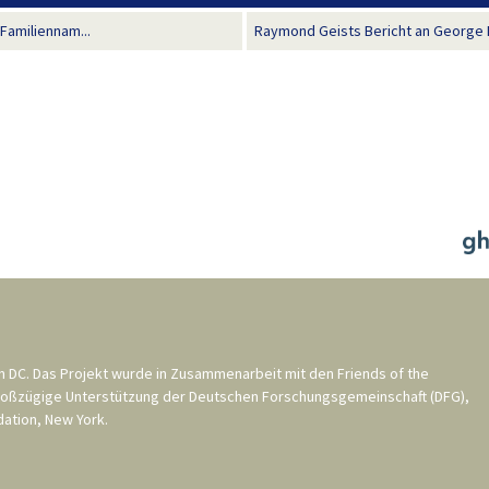
amiliennam...
Raymond Geists Bericht an George M
n DC
. Das Projekt wurde in Zusammenarbeit mit den
Friends of the
roßzügige Unterstützung der
Deutschen Forschungsgemeinschaft (DFG)
,
ation, New York
.