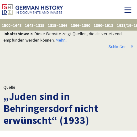
1500–1648
1648–1815
1815–1866
1866–1890
1890–1918
1918/19–1
Inhaltshinweis
: Diese Website zeigt Quellen, die als verletzend
empfunden werden können.
Mehr...
Schließen
✕
Quelle
„Juden sind in
Behringersdorf nicht
erwünscht“ (1933)