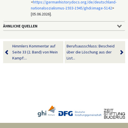
<
https://germanhistorydocs.org/de/deutschland-
nationalsozialismus-1933-1945/ghdi:image-5142
>
[05.06.2026].
ÄHNLICHE QUELLEN
Himmlers Kommentar auf
Berufsausschluss: Bescheid
Seite 33 (2. Band) von Mein
über die Löschung aus der
Kampf:...
List...