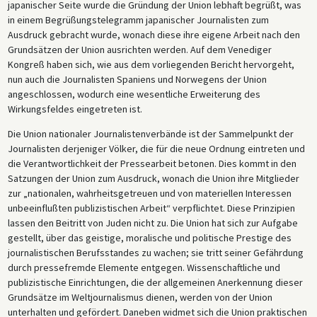
japanischer Seite wurde die Gründung der Union lebhaft begrüßt, was
in einem Begrüßungstelegramm japanischer Journalisten zum
Ausdruck gebracht wurde, wonach diese ihre eigene Arbeit nach den
Grundsätzen der Union ausrichten werden. Auf dem Venediger
Kongreß haben sich, wie aus dem vorliegenden Bericht hervorgeht,
nun auch die Journalisten Spaniens und Norwegens der Union
angeschlossen, wodurch eine wesentliche Erweiterung des
Wirkungsfeldes eingetreten ist.
Die Union nationaler Journalistenverbände ist der Sammelpunkt der
Journalisten derjeniger Völker, die für die neue Ordnung eintreten und
die Verantwortlichkeit der Pressearbeit betonen. Dies kommt in den
Satzungen der Union zum Ausdruck, wonach die Union ihre Mitglieder
zur „nationalen, wahrheitsgetreuen und von materiellen Interessen
unbeeinflußten publizistischen Arbeit“ verpflichtet. Diese Prinzipien
lassen den Beitritt von Juden nicht zu. Die Union hat sich zur Aufgabe
gestellt, über das geistige, moralische und politische Prestige des
journalistischen Berufsstandes zu wachen; sie tritt seiner Gefährdung
durch pressefremde Elemente entgegen. Wissenschaftliche und
publizistische Einrichtungen, die der allgemeinen Anerkennung dieser
Grundsätze im Weltjournalismus dienen, werden von der Union
unterhalten und gefördert. Daneben widmet sich die Union praktischen