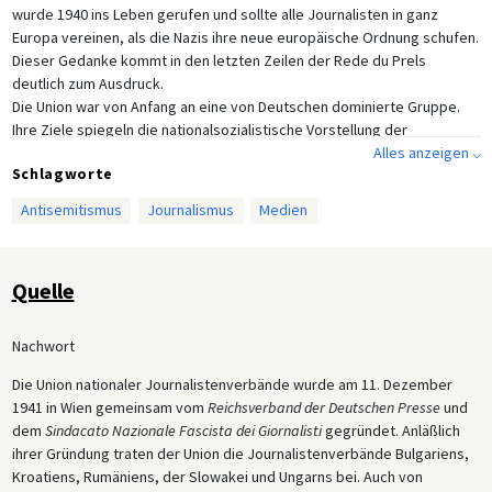
wurde 1940 ins Leben gerufen und sollte alle Journalisten in ganz
Europa vereinen, als die Nazis ihre neue europäische Ordnung schufen.
Dieser Gedanke kommt in den letzten Zeilen der Rede du Prels
deutlich zum Ausdruck.
Die Union war von Anfang an eine von Deutschen dominierte Gruppe.
Ihre Ziele spiegeln die nationalsozialistische Vorstellung der
Gesellschaftsordnung Europas nach dem Krieg wider, welche für
Alles anzeigen ⌵
Schlagworte
Spannungen mit anderen faschistischen und nationalistischen Regimen
sorgte.
Antisemitismus
Journalismus
Medien
Quelle
Nachwort
Die Union nationaler Journalistenverbände wurde am 11. Dezember
1941 in Wien gemeinsam vom
Reichsverband der Deutschen Presse
und
dem
Sindacato Nazionale Fascista dei Giornalisti
gegründet. Anläßlich
ihrer Gründung traten der Union die Journalistenverbände Bulgariens,
Kroatiens, Rumäniens, der Slowakei und Ungarns bei. Auch von