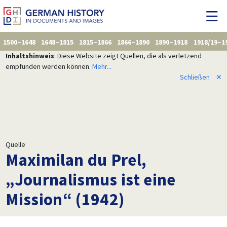
1500–1648
1648–1815
1815–1866
1866–1890
1890–1918
1918/19–1
Inhaltshinweis
: Diese Website zeigt Quellen, die als verletzend
empfunden werden können.
Mehr...
Schließen
✕
Quelle
Maximilan du Prel,
„Journalismus ist eine
Mission“ (1942)