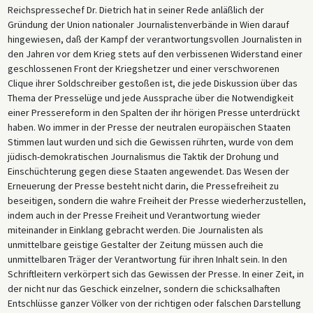
Reichspressechef Dr. Dietrich hat in seiner Rede anläßlich der
Gründung der Union nationaler Journalistenverbände in Wien darauf
hingewiesen, daß der Kampf der verantwortungsvollen Journalisten in
den Jahren vor dem Krieg stets auf den verbissenen Widerstand einer
geschlossenen Front der Kriegshetzer und einer verschworenen
Clique ihrer Soldschreiber gestoßen ist, die jede Diskussion über das
Thema der Presselüge und jede Aussprache über die Notwendigkeit
einer Pressereform in den Spalten der ihr hörigen Presse unterdrückt
haben. Wo immer in der Presse der neutralen europäischen Staaten
Stimmen laut wurden und sich die Gewissen rührten, wurde von dem
jüdisch-demokratischen Journalismus die Taktik der Drohung und
Einschüchterung gegen diese Staaten angewendet. Das Wesen der
Erneuerung der Presse besteht nicht darin, die Pressefreiheit zu
beseitigen, sondern die wahre Freiheit der Presse wiederherzustellen,
indem auch in der Presse Freiheit und Verantwortung wieder
miteinander in Einklang gebracht werden. Die Journalisten als
unmittelbare geistige Gestalter der Zeitung müssen auch die
unmittelbaren Träger der Verantwortung für ihren Inhalt sein. In den
Schriftleitern verkörpert sich das Gewissen der Presse. In einer Zeit, in
der nicht nur das Geschick einzelner, sondern die schicksalhaften
Entschlüsse ganzer Völker von der richtigen oder falschen Darstellung