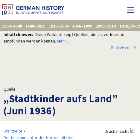
1500–1648
1648–1815
1815–1866
1866–1890
1890–1918
1918/19–1
Inhaltshinweis
: Diese Website zeigt Quellen, die als verletzend
empfunden werden können.
Mehr...
Schließen
✕
Quelle
„Stadtkinder aufs Land”
(Juni 1936)
Startseite
Druckansicht
Deutschland unter der Herrschaft des