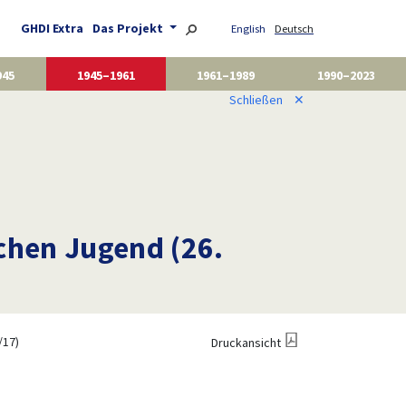
GHDI Extra
Das Projekt
English
Deutsch
945
1945–1961
1961–1989
1990–2023
Schließen
✕
chen Jugend (26.
/17)
Druckansicht