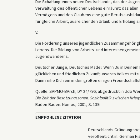
Die Schaffung eines neuen Deutschlands, das der Jugen
Verwaltung des öffentlichen Lebens einräumt; das allen
Vermögens und des Glaubens eine gute Berufsausbildung, 
für gleiche Arbeit, ausreichenden Urlaub und Erholung si
V.
Die Förderung unseres jugendlichen Zusammengehörigke
Lebens. Die Bildung von Arbeits- und Interessengemeinsc
Jugendwanderns.
Deutscher Junge, Deutsches Mädel! Wenn Du in Deinem He
glücklichen und friedlichen Zukunft unseres Volkes mitz
Dann reihe Dich ein in den großen einigen Freundschaft
Quelle: SAPMO-BArch, DY 24/796; abgedruckt in Udo We
Die Zeit der Besatzungszonen. Sozialpolitik zwischen Kri
Baden-Baden: Nomos, 2001, S. 139.
EMPFOHLENE ZITATION
Deutschlands Gründungsbesc
veröffentlicht in: German H