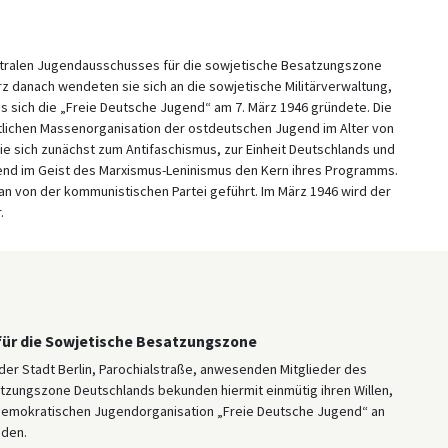
entralen Jugendausschusses für die sowjetische Besatzungszone
rz danach wendeten sie sich an die sowjetische Militärverwaltung,
sich die „Freie Deutsche Jugend“ am 7. März 1946 gründete. Die
atlichen Massenorganisation der ostdeutschen Jugend im Alter von
ie sich zunächst zum Antifaschismus, zur Einheit Deutschlands und
end im Geist des Marxismus-Leninismus den Kern ihres Programms.
ng an von der kommunistischen Partei geführt. Im März 1946 wird der
.
für die Sowjetische Besatzungszone
 der Stadt Berlin, Parochialstraße, anwesenden Mitglieder des
tzungszone Deutschlands bekunden hiermit einmütig ihren Willen,
 demokratischen Jugendorganisation „Freie Deutsche Jugend“ an
nden.