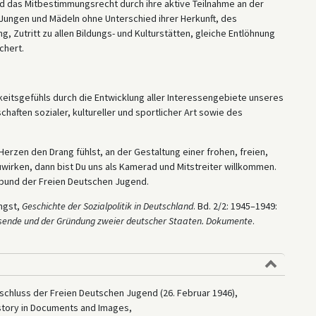
d das Mitbestimmungsrecht durch ihre aktive Teilnahme an der
 Jungen und Mädeln ohne Unterschied ihrer Herkunft, des
Zutritt zu allen Bildungs- und Kulturstätten, gleiche Entlöhnung
chert.
itsgefühls durch die Entwicklung aller Interessengebiete unseres
haften sozialer, kultureller und sportlicher Art sowie des
rzen den Drang fühlst, an der Gestaltung einer frohen, freien,
uwirken, dann bist Du uns als Kamerad und Mitstreiter willkommen.
sbund der Freien Deutschen Jugend.
ngst,
Geschichte der Sozialpolitik in Deutschland
. Bd. 2/2: 1945–1949:
egsende und der Gründung zweier deutscher Staaten. Dokumente
.
hluss der Freien Deutschen Jugend (26. Februar 1946),
istory in Documents and Images,