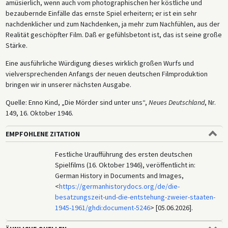
amüsierlich, wenn auch vom photographischen her köstliche und
bezaubernde Einfälle das ernste Spiel erheitern; er ist ein sehr
nachdenklicher und zum Nachdenken, ja mehr zum Nachfühlen, aus der
Reali­tät geschöpfter Film. Daß er gefühlsbetont ist, das ist seine große
Stärke.
Eine ausführliche Würdigung dieses wirklich großen Wurfs und
vielversprechenden Anfangs der neuen deutschen Filmproduktion
bringen wir in unserer nächsten Ausgabe.
Quelle: Enno Kind, „Die Mörder sind unter uns“,
Neues Deutschland
, Nr.
149, 16. Oktober 1946.
EMPFOHLENE ZITATION
Festliche Uraufführung des ersten deutschen
Spielfilms (16. Oktober 1946), veröffentlicht in:
German History in Documents and Images,
<
https://germanhistorydocs.org/de/die-
besatzungszeit-und-die-entstehung-zweier-staaten-
1945-1961/ghdi:document-5246
> [05.06.2026].