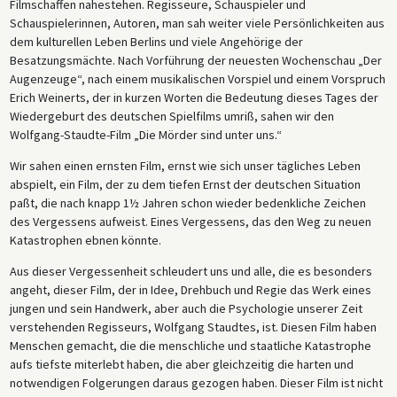
Filmschaffen nahestehen. Regisseure, Schauspieler und
Schauspielerinnen, Autoren, man sah weiter viele Persönlichkeiten aus
dem kulturellen Leben Berlins und viele Angehörige der
Besatzungsmächte. Nach Vorführung der neuesten Wochenschau „Der
Augenzeuge“, nach einem musikalischen Vorspiel und einem Vorspruch
Erich Weinerts, der in kurzen Worten die Bedeutung dieses Tages der
Wiedergeburt des deutschen Spielfilms umriß, sahen wir den
Wolfgang-Staudte-Film „Die Mörder sind unter uns.“
Wir sahen einen ernsten Film, ernst wie sich unser tägliches Leben
abspielt, ein Film, der zu dem tiefen Ernst der deutschen Situation
paßt, die nach knapp 1½ Jahren schon wieder bedenkliche Zeichen
des Vergessens aufweist. Eines Vergessens, das den Weg zu neuen
Kata­strophen ebnen könnte.
Aus dieser Vergessenheit schleudert uns und alle, die es besonders
angeht, dieser Film, der in Idee, Drehbuch und Regie das Werk eines
jungen und sein Handwerk, aber auch die Psychologie unserer Zeit
verstehenden Regisseurs, Wolfgang Staudtes, ist. Diesen Film haben
Menschen gemacht, die die menschliche und staatliche Katastrophe
aufs tiefste miterlebt haben, die aber gleichzeitig die harten und
notwendigen Folgerungen daraus gezogen haben. Dieser Film ist nicht