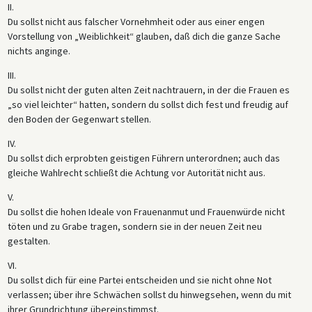
II.
Gebrauch zu machen und sie dabei anleiten. Insbesondere schien sie
Du sollst nicht aus falscher Vornehmheit oder aus einer engen
ein Gleichgewicht anzustreben zwischen der Aufforderung an
Vorstellung von „Weiblichkeit“ glauben, daß dich die ganze Sache
Erstwählerinnen, sich an erfahrenen Politikern zu orientieren (Viertes
nichts anginge.
Gebot, Sechstes Gebot über Parteitreue) und der Ermutigung
derselben Frauen, den Mut zur eigenen Überzeugung zu haben
III.
(Siebtes Gebot, Neuntes Gebot). Als Tochter eines prominenten
Du sollst nicht der guten alten Zeit nachtrauern, in der die Frauen es
protestantischen Theologen schien es für Harnack selbstverständlich
„so viel leichter“ hatten, sondern du sollst dich fest und freudig auf
gewesen sein, die Zehn Gebote als Form für ihre Botschaft zu wählen.
den Boden der Gegenwart stellen.
IV.
Du sollst dich erprobten geistigen Führern unterordnen; auch das
gleiche Wahlrecht schließt die Achtung vor Autorität nicht aus.
V.
Du sollst die hohen Ideale von Frauenanmut und Frauenwürde nicht
töten und zu Grabe tragen, sondern sie in der neuen Zeit neu
gestalten.
VI.
Du sollst dich für eine Partei entscheiden und sie nicht ohne Not
verlassen; über ihre Schwächen sollst du hinwegsehen, wenn du mit
ihrer Grundrichtung übereinstimmst.