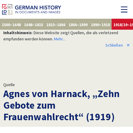
1500–1648
1648–1815
1815–1866
1866–1890
1890–1918
1918/19–1
Inhaltshinweis
: Diese Website zeigt Quellen, die als verletzend
empfunden werden können.
Mehr...
Schließen
✕
Quelle
Agnes von Harnack, „Zehn
Gebote zum
Frauenwahlrecht“ (1919)