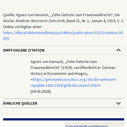
Quelle: Agnes von Harnack, „Zehn Gebote zum Frauenwahlrecht“,
Die
Woche. Moderne Illustrierte Zeitschrift
, Band 21, Nr. 1, Januar 4, 1919, S. 2.
Online verfügbar unter:
https://dlibra.bibliotekaelblaska.pl/dlibra/publication/32315/edition/30
970
EMPFOHLENE ZITATION
Agnes von Harnack, „Zehn Gebote zum
Frauenwahlrecht“ (1919), veröffentlicht in: German
History in Documents and Images,
<
https://germanhistorydocs.org/de/die-weimarer-
republik-1918-1933/ghdi:document-5423
>
[04.06.2026].
ÄHNLICHE QUELLEN
Conrad Veidt und Magnus