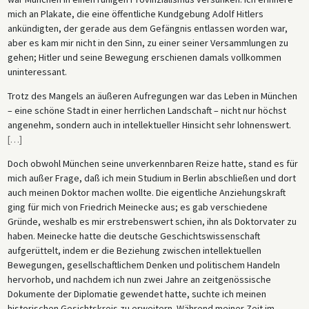
mich an Plakate, die eine öffentliche Kundgebung Adolf Hitlers
ankündigten, der gerade aus dem Gefängnis entlassen worden war,
aber es kam mir nicht in den Sinn, zu einer seiner Versammlungen zu
gehen; Hitler und seine Bewegung erschienen damals vollkommen
uninteressant.
Trotz des Mangels an äußeren Aufregungen war das Leben in München
– eine schöne Stadt in einer herrlichen Landschaft – nicht nur höchst
angenehm, sondern auch in intellektueller Hinsicht sehr lohnenswert.
[
…
]
Doch obwohl München seine unverkennbaren Reize hatte, stand es für
mich außer Frage, daß ich mein Studium in Berlin abschließen und dort
auch meinen Doktor machen wollte. Die eigentliche Anziehungskraft
ging für mich von Friedrich Meinecke aus; es gab verschiedene
Gründe, weshalb es mir erstrebenswert schien, ihn als Doktorvater zu
haben. Meinecke hatte die deutsche Geschichtswissenschaft
aufgerüttelt, indem er die Beziehung zwischen intellektuellen
Bewegungen, gesellschaftlichem Denken und politischem Handeln
hervorhob, und nachdem ich nun zwei Jahre an zeitgenössische
Dokumente der Diplomatie gewendet hatte, suchte ich meinen
historischen Gesichtskreis zu erweitern. Während meiner Zeit im