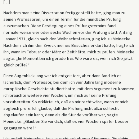
[
…
]
Nachdem man seine Dissertation fertiggestellt hatte, ging man zu
seinen Professoren, um einen Termin für die mündliche Prüfung
auszumachen. Diese Festlegung eines Prüfungstermins fand
normalerweise vier oder sechs Wochen vor der Prüfung statt. Anfang
Januar 1931, gleich nach den Weihnachtsferien, ging ich zu Meinecke.
Nachdem ich ihm den Zweck meines Besuches erklärt hatte, fragte ich
ihn, wann im Februar oder März er Zeit hätte, mich zu prüfen. Meinecke
sagte: „Im Moment bin ich gerade frei. Wie wäre es, wenn ich Sie jetzt
gleich prüfe?“
Einen Augenblick lang war ich entgeistert, aber dann fand ich es
lächerlich, dem Professor, bei dem ich vier Jahre lang moderne
europäische Geschichte studiert hatte, mit dem Argument zu kommen,
ich brauchte weitere vier Wochen, um mich auf seine Prüfung
vorzubereiten. So erklärte ich, daß es mir recht wäre, wenn er mich
sogleich prüfe. Ich glaube, daß die Prüfung nicht allzu schlecht
abgelaufen sein kann, denn als die Stunde vorüber war, sagte
Meinecke: „Glauben Sie wirklich, daß es vier Wochen später besser
gegangen wäre?“
Ich verließ Meineckes Haus in recht gehobener Stimmung. Bis dahin