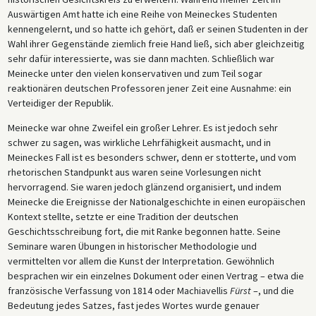
Auswärtigen Amt hatte ich eine Reihe von Meineckes Studenten
kennengelernt, und so hatte ich gehört, daß er seinen Studenten in der
Wahl ihrer Gegenstände ziemlich freie Hand ließ, sich aber gleichzeitig
sehr dafür interessierte, was sie dann machten. Schließlich war
Meinecke unter den vielen konservativen und zum Teil sogar
reaktionären deutschen Professoren jener Zeit eine Ausnahme: ein
Verteidiger der Republik.
Meinecke war ohne Zweifel ein großer Lehrer. Es ist jedoch sehr
schwer zu sagen, was wirkliche Lehrfähigkeit ausmacht, und in
Meineckes Fall ist es besonders schwer, denn er stotterte, und vom
rhetorischen Standpunkt aus waren seine Vorlesungen nicht
hervorragend. Sie waren jedoch glänzend organisiert, und indem
Meinecke die Ereignisse der Nationalgeschichte in einen europäischen
Kontext stellte, setzte er eine Tradition der deutschen
Geschichtsschreibung fort, die mit Ranke begonnen hatte. Seine
Seminare waren Übungen in historischer Methodologie und
vermittelten vor allem die Kunst der Interpretation. Gewöhnlich
besprachen wir ein einzelnes Dokument oder einen Vertrag – etwa die
französische Verfassung von 1814 oder Machiavellis
Fürst
–, und die
Bedeutung jedes Satzes, fast jedes Wortes wurde genauer