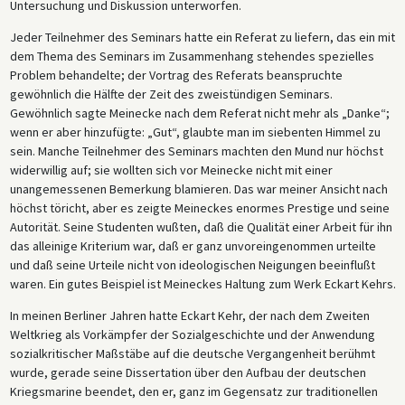
Untersuchung und Diskussion unterworfen.
Jeder Teilnehmer des Seminars hatte ein Referat zu liefern, das ein mit
dem Thema des Seminars im Zusammenhang stehendes spezielles
Problem behandelte; der Vortrag des Referats beanspruchte
gewöhnlich die Hälfte der Zeit des zweistündigen Seminars.
Gewöhnlich sagte Meinecke nach dem Referat nicht mehr als „Danke“;
wenn er aber hinzufügte: „Gut“, glaubte man im siebenten Himmel zu
sein. Manche Teilnehmer des Seminars machten den Mund nur höchst
widerwillig auf; sie wollten sich vor Meinecke nicht mit einer
unangemessenen Bemerkung blamieren. Das war meiner Ansicht nach
höchst töricht, aber es zeigte Meineckes enormes Prestige und seine
Autorität. Seine Studenten wußten, daß die Qualität einer Arbeit für ihn
das alleinige Kriterium war, daß er ganz unvoreingenommen urteilte
und daß seine Urteile nicht von ideologischen Neigungen beeinflußt
waren. Ein gutes Beispiel ist Meineckes Haltung zum Werk Eckart Kehrs.
In meinen Berliner Jahren hatte Eckart Kehr, der nach dem Zweiten
Weltkrieg als Vorkämpfer der Sozialgeschichte und der Anwendung
sozialkritischer Maßstäbe auf die deutsche Vergangenheit berühmt
wurde, gerade seine Dissertation über den Aufbau der deutschen
Kriegsmarine beendet, den er, ganz im Gegensatz zur traditionellen