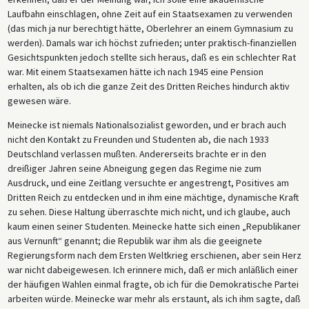
Laufbahn einschlagen, ohne Zeit auf ein Staatsexamen zu verwenden
(das mich ja nur berechtigt hätte, Oberlehrer an einem Gymnasium zu
werden). Damals war ich höchst zufrieden; unter praktisch-finanziellen
Gesichtspunkten jedoch stellte sich heraus, daß es ein schlechter Rat
war. Mit einem Staatsexamen hätte ich nach 1945 eine Pension
erhalten, als ob ich die ganze Zeit des Dritten Reiches hindurch aktiv
gewesen wäre.
Meinecke ist niemals Nationalsozialist geworden, und er brach auch
nicht den Kontakt zu Freunden und Studenten ab, die nach 1933
Deutschland verlassen mußten. Andererseits brachte er in den
dreißiger Jahren seine Abneigung gegen das Regime nie zum
Ausdruck, und eine Zeitlang versuchte er angestrengt, Positives am
Dritten Reich zu entdecken und in ihm eine mächtige, dynamische Kraft
zu sehen. Diese Haltung überraschte mich nicht, und ich glaube, auch
kaum einen seiner Studenten. Meinecke hatte sich einen „Republikaner
aus Vernunft“ genannt; die Republik war ihm als die geeignete
Regierungsform nach dem Ersten Weltkrieg erschienen, aber sein Herz
war nicht dabeigewesen. Ich erinnere mich, daß er mich anläßlich einer
der häufigen Wahlen einmal fragte, ob ich für die Demokratische Partei
arbeiten würde. Meinecke war mehr als erstaunt, als ich ihm sagte, daß