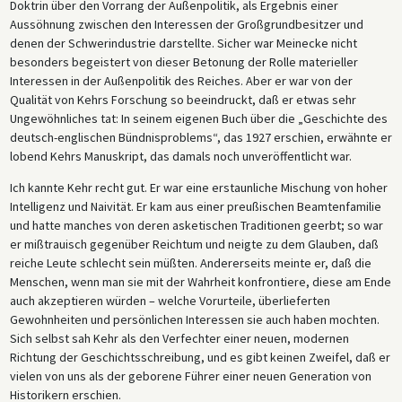
Doktrin über den Vorrang der Außenpolitik, als Ergebnis einer
Aussöhnung zwischen den Interessen der Großgrundbesitzer und
denen der Schwerindustrie darstellte. Sicher war Meinecke nicht
besonders begeistert von dieser Betonung der Rolle materieller
Interessen in der Außenpolitik des Reiches. Aber er war von der
Qualität von Kehrs Forschung so beeindruckt, daß er etwas sehr
Ungewöhnliches tat: In seinem eigenen Buch über die „Geschichte des
deutsch-englischen Bündnisproblems“, das 1927 erschien, erwähnte er
lobend Kehrs Manuskript, das damals noch unveröffentlicht war.
Ich kannte Kehr recht gut. Er war eine erstaunliche Mischung von hoher
Intelligenz und Naivität. Er kam aus einer preußischen Beamtenfamilie
und hatte manches von deren asketischen Traditionen geerbt; so war
er mißtrauisch gegenüber Reichtum und neigte zu dem Glauben, daß
reiche Leute schlecht sein müßten. Andererseits meinte er, daß die
Menschen, wenn man sie mit der Wahrheit konfrontiere, diese am Ende
auch akzeptieren würden – welche Vorurteile, überlieferten
Gewohnheiten und persönlichen Interessen sie auch haben mochten.
Sich selbst sah Kehr als den Verfechter einer neuen, modernen
Richtung der Geschichtsschreibung, und es gibt keinen Zweifel, daß er
vielen von uns als der geborene Führer einer neuen Generation von
Historikern erschien.