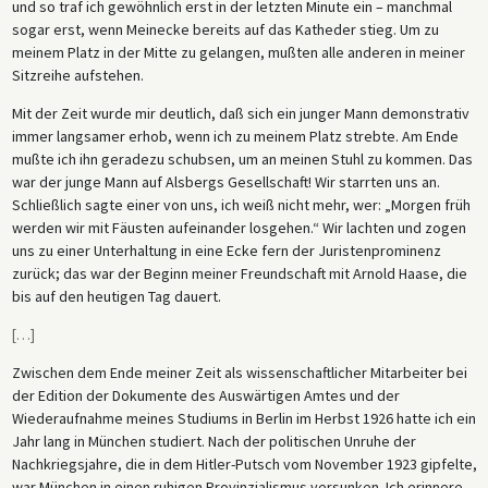
und so traf ich gewöhnlich erst in der letzten Minute ein – manchmal
sogar erst, wenn Meinecke bereits auf das Katheder stieg. Um zu
meinem Platz in der Mitte zu gelangen, mußten alle anderen in meiner
Sitzreihe aufstehen.
Mit der Zeit wurde mir deutlich, daß sich ein junger Mann demonstrativ
immer langsamer erhob, wenn ich zu meinem Platz strebte. Am Ende
mußte ich ihn geradezu schubsen, um an meinen Stuhl zu kommen. Das
war der junge Mann auf Alsbergs Gesellschaft! Wir starrten uns an.
Schließlich sagte einer von uns, ich weiß nicht mehr, wer: „Morgen früh
werden wir mit Fäusten aufeinander losgehen.“ Wir lachten und zogen
uns zu einer Unterhaltung in eine Ecke fern der Juristenprominenz
zurück; das war der Beginn meiner Freundschaft mit Arnold Haase, die
bis auf den heutigen Tag dauert.
[
…
]
Zwischen dem Ende meiner Zeit als wissenschaftlicher Mitarbeiter bei
der Edition der Dokumente des Auswärtigen Amtes und der
Wiederaufnahme meines Studiums in Berlin im Herbst 1926 hatte ich ein
Jahr lang in München studiert. Nach der politischen Unruhe der
Nachkriegsjahre, die in dem Hitler-Putsch vom November 1923 gipfelte,
war München in einen ruhigen Provinzialismus versunken. Ich erinnere