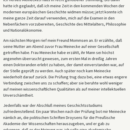
hatte ich geglaubt, daß ich meine Zeit in den kommenden Wochen der
modernen europäischen Geschichte widmen müsse; jetzt konnte ich
meine ganze Zeit darauf verwenden, mich auf die Examen in den
Nebenfächern vorzubereiten, Geschichte des Mittelalters, Philosophie
und Nationalökonomie.
Am nächsten Morgen rief mein Freund Mommsen an. Er erzählte, daß
seine Mutter am Abend zuvor Frau Meinecke auf einer Gesellschaft
getroffen habe. Frau Meinecke habe erzählt, ihr Mann sei höchst
angenehm überrascht gewesen, zum ersten Mal in dreißig Jahren
einen Doktoranden erlebt zu haben, der damit einverstanden war, auf
der Stelle geprüft zu werden. Auch später noch kam Meinecke
wiederholt darauf zurück. Die Prüfung trug dazu bei, eine etwas engere
Verbindung zwischen uns zu schaffen; aber sie beruhte wohl weniger
auf meinen wissenschaftlichen Qualitäten als auf meiner intellektuellen
Unverschämtheit.
Jedenfalls war der Abschluß meines Geschichtsstudiums
zufriedenstellend. Ein paar Wochen nach der Prüfung bot mir Meinecke
nämlich an, die politischen Schriften Droysens für die Preußische
Akademie der Wissenschaften herauszugeben, und er gab zu
erkennen, daß er der Meinung war, ich solle eine akademische