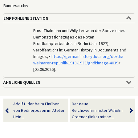
Bundesarchiv
EMPFOHLENE ZITATION
Ernst Thälmann und Willy Leow an der Spitze eines
Demonstrationszuges des Roten
Frontkämpferbundes in Berlin (Juni 1927),
veröffentlicht in: German History in Documents and
Images, <
https://germanhistorydocs.org/de/die-
weimarer-republik-1918-1933/ghdi:image-4039
>
[05.06.2026].
ÄHNLICHE QUELLEN
Adolf Hitler beim Einüben
Der neue
von Rednerposen im Atelier
Reichswehrminster Wilhelm
Hein...
Groener (links) mit se...