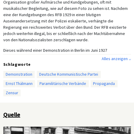
Organisation großer Aufmärsche und Kundgebungen, oft mit
musikalischer Begleitung, wie auf diesem Foto zu sehen ist. Nachdem
eine der Kundgebungen des RFB 1929 in einer blutigen
Auseinandersetzung mit der Polizei eskalierte, verhängte die
Regierung ein reichsweites Verbot über den Bund. Der RFB existierte
jedoch weiterhin illegal, bis er schließlich nach der Machtübernahme
von den Nationalsozialisten zerschlagen wurde.
Dieses während einer Demonstration in Berlin im Juni 1927
aufgenommene Bild zeigt den Vorsitzenden des RFB und der KPD,
Alles anzeigen ⌵
Ernst Thälmann (links), und Willy Leow (rechts), den 2. Vorsitzenden des
Schlagworte
RFB und Thälmanns Vertrauensmann. Leow (1887-1937), ein gelernter
Demonstration
Deutsche Kommunistische Partei
Tischler aus Brandenburg, stammte wie Thälmann aus dem
Arbeitermilieu. Wie für zahlreiche andere deutsche Kommunisten
Ernst Thälmann
Paramilitärische Verbände
Propaganda
begann sein Engagement in der Arbeiterbewegung in der SPD und den
Zensur
Gewerkschaften und führte über die USPD schließlich in die KPD, zu
deren Mitgliedern er seit ihrer Gründung zählte. Er stieg schnell zum
Funktionär auf und war von 1928 bis 1933 Reichstagsabgeordneter.
Angesichts der Kommunistenverfolgung der Nationalsozialisten
Quelle
flüchtete er 1933 aus Deutschland zunächst nach Frankreich und
schließlich in die Sowjetunion. Dort wurde er jedoch 1936 während der
Stalinistischen Säuberungen vom NKWD verhaftet ein Jahr später