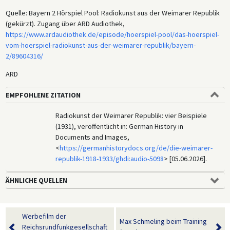
Quelle: Bayern 2 Hörspiel Pool: Radiokunst aus der Weimarer Republik
(gekürzt). Zugang über ARD Audiothek,
https://www.ardaudiothek.de/episode/hoerspiel-pool/das-hoerspiel-
vom-hoerspiel-radiokunst-aus-der-weimarer-republik/bayern-
2/89604316/
ARD
EMPFOHLENE ZITATION
Radiokunst der Weimarer Republik: vier Beispiele
(1931), veröffentlicht in: German History in
Documents and Images,
<
https://germanhistorydocs.org/de/die-weimarer-
republik-1918-1933/ghdi:audio-5098
> [05.06.2026].
ÄHNLICHE QUELLEN
Werbefilm der
Max Schmeling beim Training
Reichsrundfunkgesellschaft