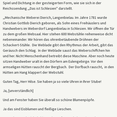
Spiel und Dichtung in der gesteigerten Form, wie sie sich in der
Reichssendung ,,Das ist Schlesien'' darstellt.
,,Mechanische Weberei Dierich, Langenbielau. Im Jahre 1781 wurde
Christian Gottlob Dierich geboren, als Sohn eines Freihäuslers und
Handwebers im Weberdorf Langenbielau in Schlesien. Wir öffnen die Tür
zu dem großen Websaal. Hier stehen 600 Webstühle reihenweise dicht
nebeneinander. Wir hören das ohrenbetäubende Dröhnen der
Schackert-Stühle. Die Weblade gibt den Rhythmus der Arbeit, gibt das
Geräusch den Schlag. In der Weblade saust das Weberschiffchen hin
und her. Nicht Menschenhand betreibt diese Maschine. Aber noch heute
sitzen Handweber uralt in den Dörfern am Eulengebirge. Vor den
armseligen Hütten rauscht der Bergbach. Der Dorfbach rauscht, in den
Hütten am Hang klappert der Webstuhl.
Guten Tag, Herr Hilse. Sie haben ja so viele Uhren in Ihrer Stube!
Ja, [unverständlich]
Und am Fenster haben Sie überall so schöne Blumenpöpfe.
Ja das sind Eisblumen und fleißige Lieschen.