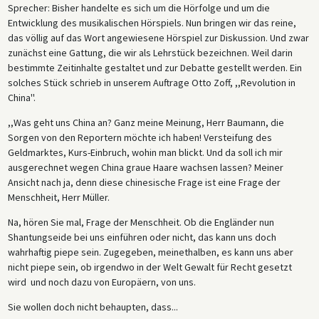
Sprecher: Bisher handelte es sich um die Hörfolge und um die
Entwicklung des musikalischen Hörspiels. Nun bringen wir das reine,
das völlig auf das Wort angewiesene Hörspiel zur Diskussion. Und zwar
zunächst eine Gattung, die wir als Lehrstück bezeichnen. Weil darin
bestimmte Zeitinhalte gestaltet und zur Debatte gestellt werden. Ein
solches Stück schrieb in unserem Auftrage Otto Zoff, ,,Revolution in
China''.
,,Was geht uns China an? Ganz meine Meinung, Herr Baumann, die
Sorgen von den Reportern möchte ich haben! Versteifung des
Geldmarktes, Kurs-Einbruch, wohin man blickt. Und da soll ich mir
ausgerechnet wegen China graue Haare wachsen lassen? Meiner
Ansicht nach ja, denn diese chinesische Frage ist eine Frage der
Menschheit, Herr Müller.
Na, hören Sie mal, Frage der Menschheit. Ob die Engländer nun
Shantungseide bei uns einführen oder nicht, das kann uns doch
wahrhaftig piepe sein. Zugegeben, meinethalben, es kann uns aber
nicht piepe sein, ob irgendwo in der Welt Gewalt für Recht gesetzt
wird und noch dazu von Europäern, von uns.
Sie wollen doch nicht behaupten, dass...