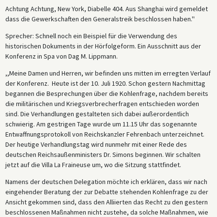
Achtung Achtung, New York, Diabelle 404. Aus Shanghai wird gemeldet
dass die Gewerkschaften den Generalstreik beschlossen haben.''
Sprecher: Schnell noch ein Beispiel für die Verwendung des
historischen Dokuments in der Hörfolgeform. Ein Ausschnitt aus der
Konferenz in Spa von Dag M. Lippmann.
,,Meine Damen und Herren, wir befinden uns mitten im erregten Verlauf
der Konferenz. Heute ist der 10. Juli 1920. Schon gestern Nachmittag
begannen die Besprechungen über die Kohlenfrage, nachdem bereits
die militärischen und Kriegsverbrecherfragen entschieden worden
sind. Die Verhandlungen gestalteten sich dabei außerordentlich
schwierig. Am gestrigen Tage wurde um 11.15 Uhr das sogenannte
Entwaffnungsprotokoll von Reichskanzler Fehrenbach unterzeichnet.
Der heutige Verhandlungstag wird nunmehr mit einer Rede des
deutschen Reichsaußenministers Dr. Simons beginnen. Wir schalten
jetzt auf die Villa La Fraineuse um, wo die Sitzung stattfindet.
Namens der deutschen Delegation möchte ich erklären, dass wir nach
eingehender Beratung der zur Debatte stehenden Kohlenfrage zu der
Ansicht gekommen sind, dass den Alliierten das Recht zu den gestern
beschlossenen Maßnahmen nicht zustehe, da solche Maßnahmen, wie