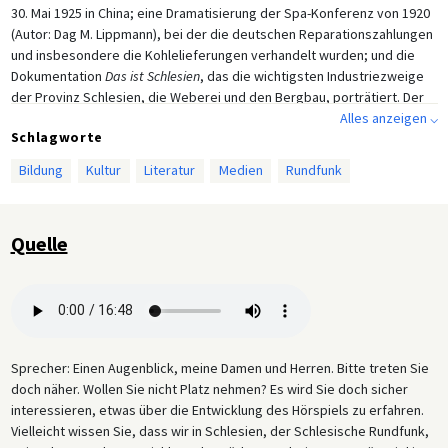
30. Mai 1925 in China; eine Dramatisierung der Spa-Konferenz von 1920
(Autor: Dag M. Lippmann), bei der die deutschen Reparationszahlungen
und insbesondere die Kohlelieferungen verhandelt wurden; und die
Dokumentation
Das ist Schlesien
, das die wichtigsten Industriezweige
der Provinz Schlesien, die Weberei und den Bergbau, porträtiert. Der
Rundfunk erreichte über 200.000 Menschen und bot ein vielseitiges
Alles anzeigen ⌵
Schlagworte
Programm aus Nachrichten und Wetterberichten, Musik, Sport,
Hörspielen und Vorträgen. Gelegentlich wurden sogar Lesungen in
Bildung
Kultur
Literatur
Medien
Rundfunk
Esperanto gesendet.
Quelle
Sprecher: Einen Augenblick, meine Damen und Herren. Bitte treten Sie
doch näher. Wollen Sie nicht Platz nehmen? Es wird Sie doch sicher
interessieren, etwas über die Entwicklung des Hörspiels zu erfahren.
Vielleicht wissen Sie, dass wir in Schlesien, der Schlesische Rundfunk,