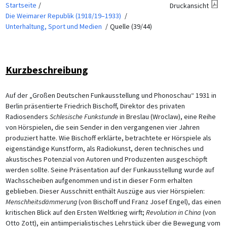
Startseite
Druckansicht
Die Weimarer Republik (1918/19–1933)
Unterhaltung, Sport und Medien
Quelle (39/44)
Kurzbeschreibung
Auf der „Großen Deutschen Funkausstellung und Phonoschau“ 1931 in
Berlin präsentierte Friedrich Bischoff, Direktor des privaten
Radiosenders
Schlesische Funkstunde
in Breslau (Wroclaw), eine Reihe
von Hörspielen, die sein Sender in den vergangenen vier Jahren
produziert hatte. Wie Bischoff erklärte, betrachtete er Hörspiele als
eigenständige Kunstform, als Radiokunst, deren technisches und
akustisches Potenzial von Autoren und Produzenten ausgeschöpft
werden sollte. Seine Präsentation auf der Funkausstellung wurde auf
Wachsscheiben aufgenommen und ist in dieser Form erhalten
geblieben. Dieser Ausschnitt enthält Auszüge aus vier Hörspielen:
Menschheitsdämmerung
(von Bischoff und Franz Josef Engel), das einen
kritischen Blick auf den Ersten Weltkrieg wirft;
Revolution in China
(von
Otto Zott), ein antiimperialistisches Lehrstück über die Bewegung vom