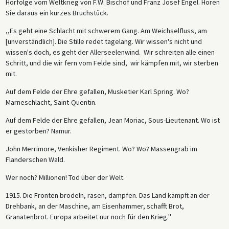
Hörfolge vom Weltkrieg von F.W. Bischof und Franz Josef Engel. Hören
Sie daraus ein kurzes Bruchstück.
,,Es geht eine Schlacht mit schwerem Gang. Am Weichselfluss, am
[unverständlich]. Die Stille redet tagelang. Wir wissen's nicht und
wissen's doch, es geht der Allerseelenwind. Wir schreiten alle einen
Schritt, und die wir fern vom Felde sind, wir kämpfen mit, wir sterben
mit.
Auf dem Felde der Ehre gefallen, Musketier Karl Spring. Wo?
Marneschlacht, Saint-Quentin.
Auf dem Felde der Ehre gefallen, Jean Moriac, Sous-Lieutenant. Wo ist
er gestorben? Namur.
John Merrimore, Venkisher Regiment. Wo? Wo? Massengrab im
Flanderschen Wald.
Wer noch? Millionen! Tod über der Welt.
1915. Die Fronten brodeln, rasen, dampfen. Das Land kämpft an der
Drehbank, an der Maschine, am Eisenhammer, schafft Brot,
Granatenbrot. Europa arbeitet nur noch für den Krieg.''