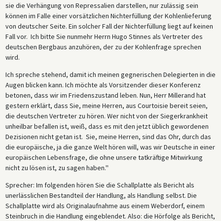
sie die Verhängung von Repressalien darstellen, nur zulässig sein
können im Falle einer vorsätzlichen Nichterfüllung der Kohlenlieferung
von deutscher Seite. Ein solcher Fall der Nichterfüllung liegt auf keinen
Fall vor. Ich bitte Sie nunmehr Herrn Hugo Stinnes als Vertreter des
deutschen Bergbaus anzuhören, der zu der Kohlenfrage sprechen
wird.
Ich spreche stehend, damit ich meinen gegnerischen Delegierten in die
Augen blicken kann. Ich möchte als Vorsitzender dieser Konferenz
betonen, dass wir im Friedenszustand leben. Nun, Herr Millerand hat
gestern erklärt, dass Sie, meine Herren, aus Courtoisie bereit seien,
die deutschen Vertreter zu hören. Wer nicht von der Siegerkrankheit
unheilbar befallen ist, weiß, dass es mit den jetzt üblich gewordenen
Dezisionen nicht getan ist. Sie, meine Herren, sind das Ohr, durch das
die europäische, ja die ganze Welt hören will, was wir Deutsche in einer
europäischen Lebensfrage, die ohne unsere tatkräftige Mitwirkung
nicht zu lösen ist, zu sagen haben.''
Sprecher: Im folgenden hören Sie die Schallplatte als Bericht als
unerlässlichen Bestandteil der Handlung, als Handlung selbst. Die
Schallplatte wird als Originalaufnahme aus einem Weberdorf, einem
Steinbruch in die Handlung eingeblendet. Also: die Hörfolge als Bericht,