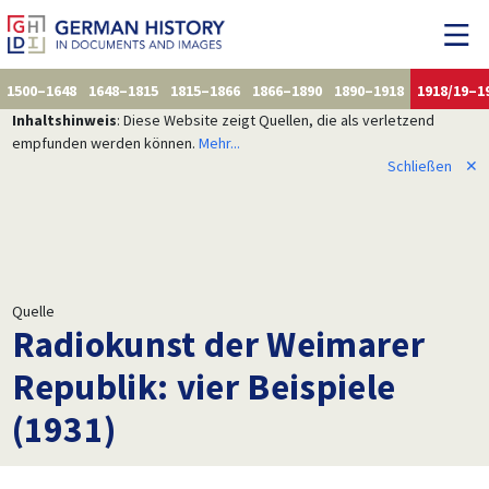
1500–1648
1648–1815
1815–1866
1866–1890
1890–1918
1918/19–1
Inhaltshinweis
: Diese Website zeigt Quellen, die als verletzend
empfunden werden können.
Mehr...
Schließen
✕
Quelle
Radiokunst der Weimarer
Republik: vier Beispiele
(1931)