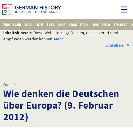
1500–1648
1648–1815
1815–1866
1866–1890
1890–1918
1918/19–1
Inhaltshinweis
: Diese Website zeigt Quellen, die als verletzend
empfunden werden können.
Mehr...
Schließen
✕
Quelle
Wie denken die Deutschen
über Europa? (9. Februar
2012)