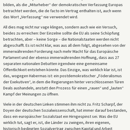
bilden, als die „Miturheber“ der demokratischen Verfassung Europas
betrachtet werden, die de facto im Vertrag enthalten ist, auch wenn
das Wort „Verfassung“ nie verwendet wird.
All dies mag nicht nur vage klingen, sondern auch wie ein Versuch,
beides zu erreichen: Der Einzelne sollte die EU als seine Schöpfung
betrachten, aber – keine Sorge – die Nationalstaaten werden nicht
abgeschafft. Es ist nicht klar, was aus all dem folgt, abgesehen von der
immerwährenden Forderung nach mehr Macht für das Europäische
Parlament und der ebenso immerwährenden Hoffnung, dass aus 27
separaten nationalen Debatten irgendwie eine gemeinsame
Öffentlichkeit entstehen könnte. Das Einzige, was wirklich klar ist, ist
das, wogegen Habermas ist: ein postdemokratischer „Föderalismus
der Exekutiven“, in dem die Regierungen hinter verschlossenen Türen
Deals aushandeln, anstatt den Prozess für einen „rauen“ und „lauten“
Kampf der Meinungen zu öffnen.
Viele in der deutschen Linken stimmen ihm nicht zu. Fritz Scharpf, der
Doyen der deutschen Sozialwissenschaft, hat immer darauf bestanden,
dass ein europäischer Sozialstaat ein Hirngespinst sei. Was die EU
wirklich tut, sagt er, ist, die Länder zu zwingen, ihren eigenen,
historisch bedingten Sozialvertrag zwischen Kapital und Arbeit