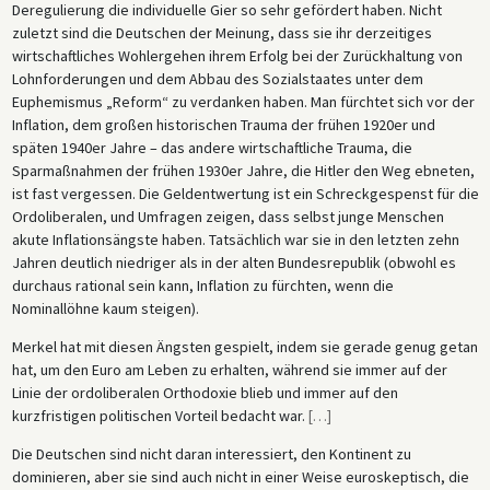
Deregulierung die individuelle Gier so sehr gefördert haben. Nicht
zuletzt sind die Deutschen der Meinung, dass sie ihr derzeitiges
wirtschaftliches Wohlergehen ihrem Erfolg bei der Zurückhaltung von
Lohnforderungen und dem Abbau des Sozialstaates unter dem
Euphemismus „Reform“ zu verdanken haben. Man fürchtet sich vor der
Inflation, dem großen historischen Trauma der frühen 1920er und
späten 1940er Jahre – das andere wirtschaftliche Trauma, die
Sparmaßnahmen der frühen 1930er Jahre, die Hitler den Weg ebneten,
ist fast vergessen. Die Geldentwertung ist ein Schreckgespenst für die
Ordoliberalen, und Umfragen zeigen, dass selbst junge Menschen
akute Inflationsängste haben. Tatsächlich war sie in den letzten zehn
Jahren deutlich niedriger als in der alten Bundesrepublik (obwohl es
durchaus rational sein kann, Inflation zu fürchten, wenn die
Nominallöhne kaum steigen).
Merkel hat mit diesen Ängsten gespielt, indem sie gerade genug getan
hat, um den Euro am Leben zu erhalten, während sie immer auf der
Linie der ordoliberalen Orthodoxie blieb und immer auf den
kurzfristigen politischen Vorteil bedacht war.
[
…
]
Die Deutschen sind nicht daran interessiert, den Kontinent zu
dominieren, aber sie sind auch nicht in einer Weise euroskeptisch, die