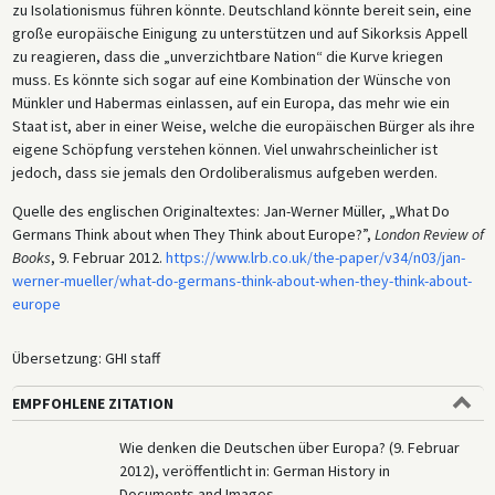
zu Isolationismus führen könnte. Deutschland könnte bereit sein, eine
große europäische Einigung zu unterstützen und auf Sikorksis Appell
zu reagieren, dass die „unverzichtbare Nation“ die Kurve kriegen
muss. Es könnte sich sogar auf eine Kombination der Wünsche von
Münkler und Habermas einlassen, auf ein Europa, das mehr wie ein
Staat ist, aber in einer Weise, welche die europäischen Bürger als ihre
eigene Schöpfung verstehen können. Viel unwahrscheinlicher ist
jedoch, dass sie jemals den Ordoliberalismus aufgeben werden.
Quelle des englischen Originaltextes: Jan-Werner Müller, „What Do
Germans Think about when They Think about Europe?”,
London Review of
Books
, 9. Februar 2012.
https://www.lrb.co.uk/the-paper/v34/n03/jan-
werner-mueller/what-do-germans-think-about-when-they-think-about-
europe
Übersetzung: GHI staff
EMPFOHLENE ZITATION
Wie denken die Deutschen über Europa? (9. Februar
2012), veröffentlicht in: German History in
Documents and Images,