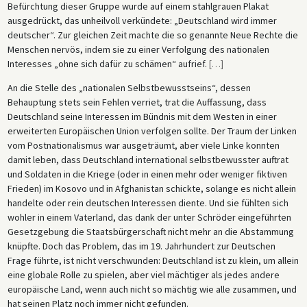
Befürchtung dieser Gruppe wurde auf einem stahlgrauen Plakat
ausgedrückt, das unheilvoll verkündete: „Deutschland wird immer
deutscher“. Zur gleichen Zeit machte die so genannte Neue Rechte die
Menschen nervös, indem sie zu einer Verfolgung des nationalen
Interesses „ohne sich dafür zu schämen“ aufrief.
[
…
]
An die Stelle des „nationalen Selbstbewusstseins“, dessen
Behauptung stets sein Fehlen verriet, trat die Auffassung, dass
Deutschland seine Interessen im Bündnis mit dem Westen in einer
erweiterten Europäischen Union verfolgen sollte. Der Traum der Linken
vom Postnationalismus war ausgeträumt, aber viele Linke konnten
damit leben, dass Deutschland international selbstbewusster auftrat
und Soldaten in die Kriege (oder in einen mehr oder weniger fiktiven
Frieden) im Kosovo und in Afghanistan schickte, solange es nicht allein
handelte oder rein deutschen Interessen diente. Und sie fühlten sich
wohler in einem Vaterland, das dank der unter Schröder eingeführten
Gesetzgebung die Staatsbürgerschaft nicht mehr an die Abstammung
knüpfte. Doch das Problem, das im 19. Jahrhundert zur Deutschen
Frage führte, ist nicht verschwunden: Deutschland ist zu klein, um allein
eine globale Rolle zu spielen, aber viel mächtiger als jedes andere
europäische Land, wenn auch nicht so mächtig wie alle zusammen, und
hat seinen Platz noch immer nicht gefunden.