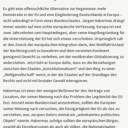
Es gibt eine offensichtliche Alternative zur Hegemonie: mehr
Demokratie in der EU und eine Eingliederung Deutschlands in Europa –
nicht unbedingt in Form eines Bundesstaates. Jürgen Habermas drängt
immer wieder auf eine echte europäische Verfassung. Europa ist seit
zwei Jahrzehnten sein Hauptanliegen, aber seine Hauptbegründung für
die Unterstützung der EU hat sich etwas verschoben. Ursprünglich sah
er den Zweck der europäischen Integration darin, den Wohlfahrtsstaat
der Nachkriegszeit zu bewahren und dem vereinten Kontinent
genügend Gewicht zu verleihen, um der neoliberalen Globalisierung zu
widerstehen. Jetzt lobt er Europa dafür, dass es die Beziehungen
zwischen den Staaten „konstitutionalisiert“ und den Weg zu einer
„Weltgesellschaft“ weist, in der die Staaten auf der Grundlage des
Rechts und nicht mit brutaler Gewalt interagieren.
Habermas ist einer der wenigen Befürworter des Vertrags von
Lissabon, der seiner Meinung nach das Problem der Legitimität der EU
löst. Anstatt einen Bundesstaat anzustreben, sollten die Europäer
seiner Meinung nach versuchen, die Einzigartigkeit der EU als das zu
verstehen, was Jacques Delors einmal ein „unbekanntes politisches
Objekt“ nannte. Habermas zufolge sollten die europäischen Bürger,
sowohl als Einzelpersonen als auch als Völker, die Nationalstaaten