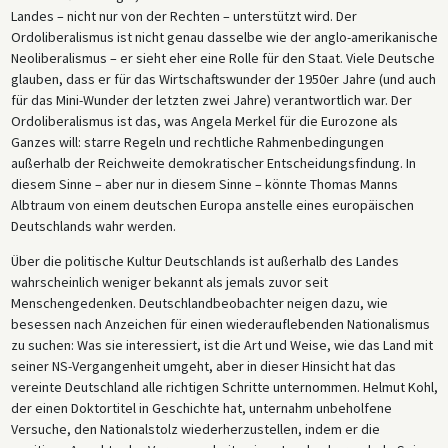
Landes – nicht nur von der Rechten – unterstützt wird. Der
Ordoliberalismus ist nicht genau dasselbe wie der anglo-amerikanische
Neoliberalismus – er sieht eher eine Rolle für den Staat. Viele Deutsche
glauben, dass er für das Wirtschaftswunder der 1950er Jahre (und auch
für das Mini-Wunder der letzten zwei Jahre) verantwortlich war. Der
Ordoliberalismus ist das, was Angela Merkel für die Eurozone als
Ganzes will: starre Regeln und rechtliche Rahmenbedingungen
außerhalb der Reichweite demokratischer Entscheidungsfindung. In
diesem Sinne – aber nur in diesem Sinne – könnte Thomas Manns
Albtraum von einem deutschen Europa anstelle eines europäischen
Deutschlands wahr werden.
Über die politische Kultur Deutschlands ist außerhalb des Landes
wahrscheinlich weniger bekannt als jemals zuvor seit
Menschengedenken. Deutschlandbeobachter neigen dazu, wie
besessen nach Anzeichen für einen wiederauflebenden Nationalismus
zu suchen: Was sie interessiert, ist die Art und Weise, wie das Land mit
seiner NS-Vergangenheit umgeht, aber in dieser Hinsicht hat das
vereinte Deutschland alle richtigen Schritte unternommen. Helmut Kohl,
der einen Doktortitel in Geschichte hat, unternahm unbeholfene
Versuche, den Nationalstolz wiederherzustellen, indem er die