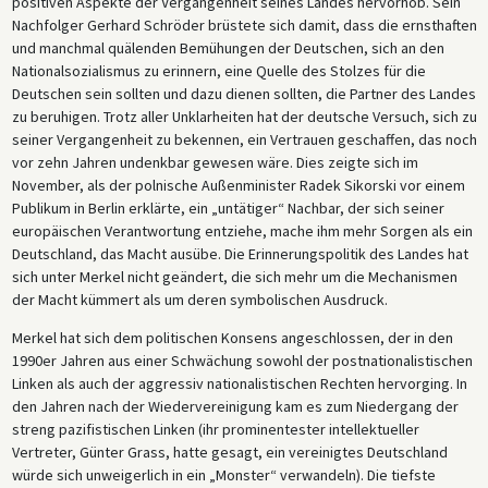
positiven Aspekte der Vergangenheit seines Landes hervorhob. Sein
Nachfolger Gerhard Schröder brüstete sich damit, dass die ernsthaften
und manchmal quälenden Bemühungen der Deutschen, sich an den
Nationalsozialismus zu erinnern, eine Quelle des Stolzes für die
Deutschen sein sollten und dazu dienen sollten, die Partner des Landes
zu beruhigen. Trotz aller Unklarheiten hat der deutsche Versuch, sich zu
seiner Vergangenheit zu bekennen, ein Vertrauen geschaffen, das noch
vor zehn Jahren undenkbar gewesen wäre. Dies zeigte sich im
November, als der polnische Außenminister Radek Sikorski vor einem
Publikum in Berlin erklärte, ein „untätiger“ Nachbar, der sich seiner
europäischen Verantwortung entziehe, mache ihm mehr Sorgen als ein
Deutschland, das Macht ausübe. Die Erinnerungspolitik des Landes hat
sich unter Merkel nicht geändert, die sich mehr um die Mechanismen
der Macht kümmert als um deren symbolischen Ausdruck.
Merkel hat sich dem politischen Konsens angeschlossen, der in den
1990er Jahren aus einer Schwächung sowohl der postnationalistischen
Linken als auch der aggressiv nationalistischen Rechten hervorging. In
den Jahren nach der Wiedervereinigung kam es zum Niedergang der
streng pazifistischen Linken (ihr prominentester intellektueller
Vertreter, Günter Grass, hatte gesagt, ein vereinigtes Deutschland
würde sich unweigerlich in ein „Monster“ verwandeln). Die tiefste