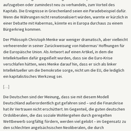
aufzugeben oder zumindest neu zu verhandeln, zum Vorteil des
Kapitals. Die Ereignisse in Griechenland seien ein Paradebeispiel dafür.
Wenn die Währungen nicht renationalisiert würden, warnte er kürzlich in
einer Debatte mit Habermas, könnte es in Europa durchaus zu einem
Bürgerkrieg kommen.
Der Philosoph Christoph Menke war weniger dramatisch, aber vielleicht
verheerender in seiner Zurückweisung von Habermas‘ Hoffnungen für
die Europäische Union. Als Antwort auf einen Artikel, in dem die
Intellektuellen dafür gegeißelt wurden, dass sie die Euro-Krise
verschlafen hätten, wies Menke darauf hin, dass er sich als linker
Intellektueller um die Demokratie sorge, nicht um die EU, die lediglich
ein kapitalistisches Werkzeug sei.
[
…
]
Die Deutschen sind der Meinung, dass sie mit diesem Modell
Deutschland außerordentlich gut gefahren sind – und die Finanzkrise
hat ihr Vertrauen nicht erschüttert. Im Gegenteil, die guten deutschen
Ordoliberalen, die das soziale Wohlergehen durch geregelten
Wettbewerb sorgfältig fördern, werden viel gelobt – im Gegensatz zu
den schlechten angelsächsischen Neoliberalen, die durch