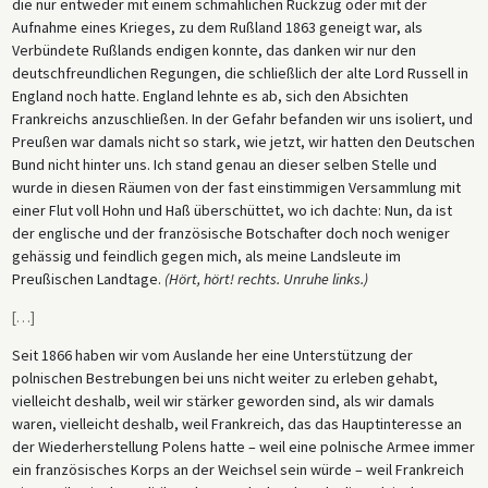
die nur entweder mit einem schmählichen Rückzug oder mit der
Aufnahme eines Krieges, zu dem Rußland 1863 geneigt war, als
Verbündete Rußlands endigen konnte, das danken wir nur den
deutschfreundlichen Regungen, die schließlich der alte Lord Russell in
England noch hatte. England lehnte es ab, sich den Absichten
Frankreichs anzuschließen. In der Gefahr befanden wir uns isoliert, und
Preußen war damals nicht so stark, wie jetzt, wir hatten den Deutschen
Bund nicht hinter uns. Ich stand genau an dieser selben Stelle und
wurde in diesen Räumen von der fast einstimmigen Versammlung mit
einer Flut voll Hohn und Haß überschüttet, wo ich dachte: Nun, da ist
der englische und der französische Botschafter doch noch weniger
gehässig und feindlich gegen mich, als meine Landsleute im
Preußischen Landtage.
(Hört, hört! rechts. Unruhe links.)
[
…
]
Seit 1866 haben wir vom Auslande her eine Unterstützung der
polnischen Bestrebungen bei uns nicht weiter zu erleben gehabt,
vielleicht deshalb, weil wir stärker geworden sind, als wir damals
waren, vielleicht deshalb, weil Frankreich, das das Hauptinteresse an
der Wiederherstellung Polens hatte – weil eine polnische Armee immer
ein französisches Korps an der Weichsel sein würde – weil Frankreich