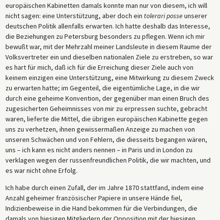
europäischen Kabinetten damals konnte man nur von diesem, ich will
nicht sagen: eine Unterstützung, aber doch ein
tolerari posse
unserer
deutschen Politik allenfalls erwarten. Ich hatte deshalb das Interesse,
die Beziehungen zu Petersburg besonders zu pflegen. Wenn ich mir
bewußt war, mit der Mehrzahl meiner Landsleute in diesem Raume der
Volksvertreter ein und dieselben nationalen Ziele zu erstreben, so war
es hart für mich, daß ich für die Erreichung dieser Ziele auch von
keinem einzigen eine Unterstützung, eine Mitwirkung zu diesem Zweck
zu erwarten hatte; im Gegenteil, die eigentümliche Lage, in die wir
durch eine geheime Konvention, der gegenüber man einen Bruch des
zugesicherten Geheimnisses von mir zu erpressen suchte, gebracht
waren, lieferte die Mittel, die übrigen europäischen Kabinette gegen
uns zu verhetzen, ihnen gewissermaßen Anzeige zu machen von
unseren Schwächen und von Fehlern, die diesseits begangen wären,
uns – ich kann es nicht anders nennen – in Paris und in London zu
verklagen wegen der russenfreundlichen Politik, die wir machten, und
es war nicht ohne Erfolg.
Ich habe durch einen Zufall, der im Jahre 1870 stattfand, indem eine
Anzahl geheimer französischer Papiere in unsere Hände fiel,
Indizienbeweise in die Hand bekommen für die Verbindungen, die
damals von hiesigen Mitgliedern der Opposition mit der hiesigen