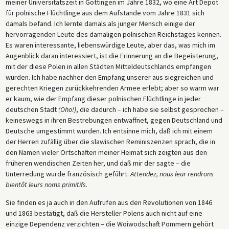
meiner Universitätszeit in Göttingen im Jahre 1832, wo eine Art Depot
für polnische Flüchtlinge aus dem Aufstande vom Jahre 1831 sich
damals befand. Ich lernte damals als junger Mensch einige der
hervorragenden Leute des damaligen polnischen Reichstages kennen.
Es waren interessante, liebenswürdige Leute, aber das, was mich im
Augenblick daran interessiert, ist die Erinnerung an die Begeisterung,
mit der diese Polen in allen Städten Mitteldeutschlands empfangen
wurden. Ich habe nachher den Empfang unserer aus siegreichen und
gerechten Kriegen zurückkehrenden Armee erlebt; aber so warm war
er kaum, wie der Empfang dieser polnischen Flüchtlinge in jeder
deutschen Stadt
(Oho!)
, die dadurch – ich habe sie selbst gesprochen –
keineswegs in ihren Bestrebungen entwaffnet, gegen Deutschland und
Deutsche umgestimmt wurden. Ich entsinne mich, daß ich mit einem
der Herren zufällig über die slawischen Reminiszenzen sprach, die in
den Namen vieler Ortschaften meiner Heimat sich zeigten aus den
früheren wendischen Zeiten her, und daß mir der sagte – die
Unterredung wurde französisch geführt:
Attendez, nous leur rendrons
bientôt leurs noms primitifs
.
Sie finden es ja auch in den Aufrufen aus den Revolutionen von 1846
und 1863 bestätigt, daß die Hersteller Polens auch nicht auf eine
einzige Dependenz verzichten – die Woiwodschaft Pommern gehört