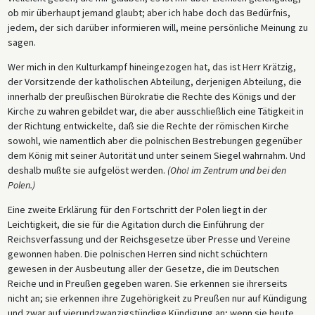
ob mir überhaupt jemand glaubt; aber ich habe doch das Bedürfnis,
jedem, der sich darüber informieren will, meine persönliche Meinung zu
sagen.
Wer mich in den Kulturkampf hineingezogen hat, das ist Herr Krätzig,
der Vorsitzende der katholischen Abteilung, derjenigen Abteilung, die
innerhalb der preußischen Bürokratie die Rechte des Königs und der
Kirche zu wahren gebildet war, die aber ausschließlich eine Tätigkeit in
der Richtung entwickelte, daß sie die Rechte der römischen Kirche
sowohl, wie namentlich aber die polnischen Bestrebungen gegenüber
dem König mit seiner Autorität und unter seinem Siegel wahrnahm. Und
deshalb mußte sie aufgelöst werden.
(Oho! im Zentrum und bei den
Polen.)
Eine zweite Erklärung für den Fortschritt der Polen liegt in der
Leichtigkeit, die sie für die Agitation durch die Einführung der
Reichsverfassung und der Reichsgesetze über Presse und Vereine
gewonnen haben. Die polnischen Herren sind nicht schüchtern
gewesen in der Ausbeutung aller der Gesetze, die im Deutschen
Reiche und in Preußen gegeben waren. Sie erkennen sie ihrerseits
nicht an; sie erkennen ihre Zugehörigkeit zu Preußen nur auf Kündigung
und zwar auf vierundzwanzigstündige Kündigung an; wenn sie heute