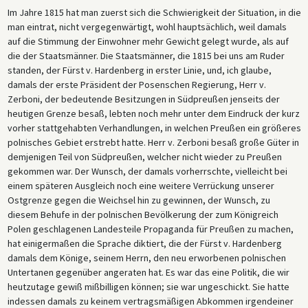
Im Jahre 1815 hat man zuerst sich die Schwierigkeit der Situation, in die
man eintrat, nicht vergegenwärtigt, wohl hauptsächlich, weil damals
auf die Stimmung der Einwohner mehr Gewicht gelegt wurde, als auf
die der Staatsmänner. Die Staatsmänner, die 1815 bei uns am Ruder
standen, der Fürst v. Hardenberg in erster Linie, und, ich glaube,
damals der erste Präsident der Posenschen Regierung, Herr v.
Zerboni, der bedeutende Besitzungen in Südpreußen jenseits der
heutigen Grenze besaß, lebten noch mehr unter dem Eindruck der kurz
vorher stattgehabten Verhandlungen, in welchen Preußen ein größeres
polnisches Gebiet erstrebt hatte. Herr v. Zerboni besaß große Güter in
demjenigen Teil von Südpreußen, welcher nicht wieder zu Preußen
gekommen war. Der Wunsch, der damals vorherrschte, vielleicht bei
einem späteren Ausgleich noch eine weitere Verrückung unserer
Ostgrenze gegen die Weichsel hin zu gewinnen, der Wunsch, zu
diesem Behufe in der polnischen Bevölkerung der zum Königreich
Polen geschlagenen Landesteile Propaganda für Preußen zu machen,
hat einigermaßen die Sprache diktiert, die der Fürst v. Hardenberg
damals dem Könige, seinem Herrn, den neu erworbenen polnischen
Untertanen gegenüber angeraten hat. Es war das eine Politik, die wir
heutzutage gewiß mißbilligen können; sie war ungeschickt. Sie hatte
indessen damals zu keinem vertragsmäßigen Abkommen irgendeiner