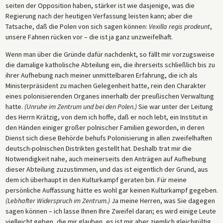
seiten der Opposition haben, stärker ist wie dasjenige, was die
Regierung nach der heutigen Verfassung leisten kann; aber die
Tatsache, daß die Polen von sich sagen können:
Vexilla regis prodeunt
,
unsere Fahnen rücken vor – die ist ja ganz unzweifelhaft.
Wenn man über die Gründe dafür nachdenkt, so fällt mir vorzugsweise
die damalige katholische Abteilung ein, die ihrerseits schließlich bis zu
ihrer Aufhebung nach meiner unmittelbaren Erfahrung, die ich als
Ministerpräsident zu machen Gelegenheit hatte, rein den Charakter
eines polonisierenden Organes innerhalb der preußischen Verwaltung
hatte.
(Unruhe im Zentrum und bei den Polen.)
Sie war unter der Leitung
des Herrn Krätzig, von dem ich hoffe, daß er noch lebt, ein Institut in
den Händen einiger großer polnischer Familien geworden, in deren
Dienst sich diese Behörde behufs Polonisierung in allen zweifelhaften
deutsch-polnischen Distrikten gestellt hat. Deshalb trat mir die
Notwendigkeit nahe, auch meinerseits den Anträgen auf Aufhebung
dieser Abteilung zuzustimmen, und das ist eigentlich der Grund, aus
dem ich überhaupt in den Kulturkampf geraten bin. Für meine
persönliche Auffassung hätte es wohl gar keinen Kulturkampf gegeben.
(Lebhafter Widerspruch im Zentrum.)
Ja meine Herren, was Sie dagegen
sagen können – ich lasse Ihnen Ihre Zweifel daran; es wird einige Leute
vielleicht geben, die mir glauben, es ist mir aber ziemlich gleichgültig,