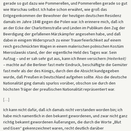
gerade so gut dazu wie Pommerellen, und Pommerellen gerade so gut
wie Warschau selbst. Ich habe schon erwähnt, wie groß das
Entgegenkommen der Bewohner der heutigen deutschen Residenz
damals im Jahre 1848 gegen die Polen war. Ich erinnere mich, daß ich
an der Ecke der Charlottenstraße und Linden im Publikum den Zug der
Beerdigung der gefallenen Märzkämpfer angesehen habe, und daß
dabei in einigem Widerspruch zu einer Trauerfeierlichkeit auf einem
reich geschmückten Wagen in einem malerischen polnischen Kostüm
Mieroslawski stand, der der eigentliche Held des Tages war. Sein
Aufzug – und er sah sehr gut aus, kann ich Ihnen versichern
(Heiterkeit)
– machte auf die Berliner fast mehr Eindruck, beschäftigte die Gemüter
fast mehr als der des Königs, durch den die Absicht kundgegeben
wurde, daß Preußen in Deutschland aufgehen sollte. Also die deutsche
Nationalität ging damals spurlos vorüber, obschon sie durch den
höchsten Träger der preußischen Nationalität repräsentiert war.
[
…
]
Ich kann nicht dafür, daß ich damals nicht verstanden worden bin; ich
habe mich namentlich in den bekannt gewordenen, und zwar nicht ganz
richtig bekannt gewordenen Äußerungen, die durch die Worte „Blut
und Eisen“ gekennzeichnet waren, recht deutlich darüber