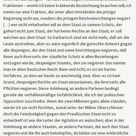
Fraktionen – womit ich keine kränkende Bezeichnung brauchen will; ich
meine nur eine Fraktion, die unter allen Umständen die jetzige
Regierung nicht nur, sondern die jetzigen Reichseinrichtungen negiert
[
…
]
wer nicht mitarbeiten will an dem Staat zu seinem Schutz, der
gehört nicht zum Staat, der hat keine Rechte an den Staat; er soll
weichen aus dem Staat. So barbarisch sind wir nicht mehr, daß wir die
Leute austreiben, aber es wäre eigentlich die gerechte Antwort gegen
alle diejenigen, die den Staat und seine Einrichtungen negieren, daß
ihnen auch ihrerseits der staatliche Schutz in allen Beziehungen
entzogen würde, desjenigen Staates, den sie negieren. Das nannte
man im alten Deutschen Reich: Bann und Acht; es ist ein hartes
Verfahren, zu dem wir heute zu weichmütig sind. Aber es ist kein
Grund, denjenigen Rechte am Staat einzuräumen, die ihrerseits alle
Pflichten negieren. Diese Anlehnung an andere Parteien bedingt
gerade die verhältnismäßige Gefährlichkeit, die ich der polnischen
Opposition zuschreibe. Wenn die zwei Millionen ganz allein ständen,
würde ich sie nicht fürchten, zumal unter der Million Oberschlesier
doch die Feindseligkeit gegen den Preußischen Staat nicht so
entwickelt ist wie die Leiter der Agitation es wünschen; aber in der
Anlehnung an andere Staaten, an andere Parteien, die auch den Staat
negieren und die ihn auch bekämpfen, da bilden sie eine erkleckliche