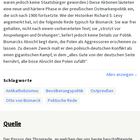
waren jedoch keine Staatsbürger geworden.) Diese Aktionen läuteten
eine neue und härtere Phase in der preußischen Ostmarkenpolitik ein,
die sich nach 1900 fortsetzte. Wie der Historiker Richard S. Levy
angemerkt hat, ist die folgende Rede typisch für Bismarck: Sie war frei
gehalten, nicht nach einem vorbereiteten Text; sie „strotzt vor
Anspielungen und Drohungen“, liefert jedoch keine Details zur Politik.
Bismarcks Absicht liegt darin, die Polen als Aggressoren erscheinen zu
lassen. Zu diesem Zweck malt er den polnisch-deutschen Konflikt als
einen gigantischen Kampf, in dem „alles Gute von der deutschen Seite
herrührt, alle böse Absicht den Polen zufällt“.
Alles anzeigen ⌵
Schlagworte
Antikatholizismus
Bevölkerungspolitik
Ostpreußen
Otto von Bismarck
Politische Rede
Quelle
Der Passus der Thronrede, an welchen der uns heute beschäftigende