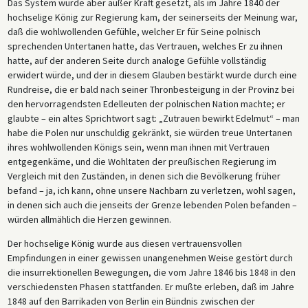
Das System wurde aber außer Kraft gesetzt, als im Jahre 1840 der
hochselige König zur Regierung kam, der seinerseits der Meinung war,
daß die wohlwollenden Gefühle, welcher Er für Seine polnisch
sprechenden Untertanen hatte, das Vertrauen, welches Er zu ihnen
hatte, auf der anderen Seite durch analoge Gefühle vollständig
erwidert würde, und der in diesem Glauben bestärkt wurde durch eine
Rundreise, die er bald nach seiner Thronbesteigung in der Provinz bei
den hervorragendsten Edelleuten der polnischen Nation machte; er
glaubte – ein altes Sprichtwort sagt: „Zutrauen bewirkt Edelmut“ – man
habe die Polen nur unschuldig gekränkt, sie würden treue Untertanen
ihres wohlwollenden Königs sein, wenn man ihnen mit Vertrauen
entgegenkäme, und die Wohltaten der preußischen Regierung im
Vergleich mit den Zuständen, in denen sich die Bevölkerung früher
befand – ja, ich kann, ohne unsere Nachbarn zu verletzen, wohl sagen,
in denen sich auch die jenseits der Grenze lebenden Polen befanden –
würden allmählich die Herzen gewinnen.
Der hochselige König wurde aus diesen vertrauensvollen
Empfindungen in einer gewissen unangenehmen Weise gestört durch
die insurrektionellen Bewegungen, die vom Jahre 1846 bis 1848 in den
verschiedensten Phasen stattfanden. Er mußte erleben, daß im Jahre
1848 auf den Barrikaden von Berlin ein Bündnis zwischen der