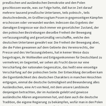
preußischen und ausländischen Demokratie und den Polen
geschlossen wurde, was zur Folge hatte, daß kurze Zeit darauf
mehrere tausend preußische Untertanen, teils polnisch-, teils
deutschredende, im Großherzogtum Posen in gegenseitigen Kämpfen
erschossen oder verwundet wurden. Indessen das Ergebnis der
damaligen Ereignisse war doch immer ein gesetzlicher Zustand, der
den polnischen Bestrebungen dieselbe Freiheit der Bewegung
verfassungsmäßig und gesetzmäßig verschaffte, welche den
deutschen Untertanen gewährt war. Die Freiheit der Bewegung aber,
die die Polen gewannen auf dem Gebiete des Vereinsrechts, der
Presse und des Verfassungslebens, hat in keiner Weise dazu
beigetragen, ihr Wohlwollen und Entgegenkommen für Deutschland zu
vermehren; im Gegenteil, wir sehen als Frucht davon nur eine
Verschärfung der nationalen Gegensätze, das heißt eine einseitige
Verschärfung auf der polnischen Seite. Der Entwicklung derselben kam
die Eigentümlichkeit des deutschen Charakters in manchen Hinsichten
entgegen, einmal die deutsche Gutmütigkeit und Bewunderung alles
Ausländischen, eine Art von Neid, mit dem unsere Landsleute
denjenigen betrachten, der im Auslande gelebt und gewisse
ausländische Allüren angenommen hat, und dann auch die deutsche
Tradition, die eigene Regierung zu bekämpfen, wofür man in den Polen