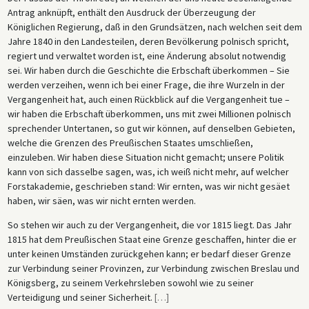
Antrag anknüpft, enthält den Ausdruck der Überzeugung der
Königlichen Regierung, daß in den Grundsätzen, nach welchen seit dem
Jahre 1840 in den Landesteilen, deren Bevölkerung polnisch spricht,
regiert und verwaltet worden ist, eine Änderung absolut notwendig
sei. Wir haben durch die Geschichte die Erbschaft überkommen – Sie
werden verzeihen, wenn ich bei einer Frage, die ihre Wurzeln in der
Vergangenheit hat, auch einen Rückblick auf die Vergangenheit tue –
wir haben die Erbschaft überkommen, uns mit zwei Millionen polnisch
sprechender Untertanen, so gut wir können, auf denselben Gebieten,
welche die Grenzen des Preußischen Staates umschließen,
einzuleben. Wir haben diese Situation nicht gemacht; unsere Politik
kann von sich dasselbe sagen, was, ich weiß nicht mehr, auf welcher
Forstakademie, geschrieben stand: Wir ernten, was wir nicht gesäet
haben, wir säen, was wir nicht ernten werden.
So stehen wir auch zu der Vergangenheit, die vor 1815 liegt. Das Jahr
1815 hat dem Preußischen Staat eine Grenze geschaffen, hinter die er
unter keinen Umständen zurückgehen kann; er bedarf dieser Grenze
zur Verbindung seiner Provinzen, zur Verbindung zwischen Breslau und
Königsberg, zu seinem Verkehrsleben sowohl wie zu seiner
Verteidigung und seiner Sicherheit.
[
…
]