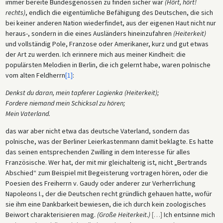
immer bereite Bundesgenossen zu finden sicher war
(Hört, hört!
rechts)
, endlich die eigentümliche Befähigung des Deutschen, die sich
bei keiner anderen Nation wiederfindet, aus der eigenen Haut nicht nur
heraus-, sondern in die eines Ausländers hineinzufahren
(Heiterkeit)
und vollständig Pole, Franzose oder Amerikaner, kurz und gut etwas
der Art zu werden. Ich erinnere mich aus meiner Kindheit: die
populärsten Melodien in Berlin, die ich gelernt habe, waren polnische
vom alten Feldherrn
[1]
:
Denkst du daran, mein tapferer Lagienka (Heiterkeit);
Fordere niemand mein Schicksal zu hören;
Mein Vaterland.
das war aber nicht etwa das deutsche Vaterland, sondern das
polnische, was der Berliner Leierkastenmann damit beklagte. Es hatte
das seinen entsprechenden Zwilling in dem Interesse für alles
Französische. Wer hat, der mit mir gleichalterig ist, nicht „Bertrands
Abschied“ zum Beispiel mit Begeisterung vortragen hören, oder die
Poesien des Freiherrn v. Gaudy oder anderer zur Verherrlichung
Napoleons I., der die Deutschen recht gründlich gehauen hatte, wofür
sie ihm eine Dankbarkeit bewiesen, die ich durch kein zoologisches
Beiwort charakterisieren mag.
(Große Heiterkeit.)
[
…
]
Ich entsinne mich