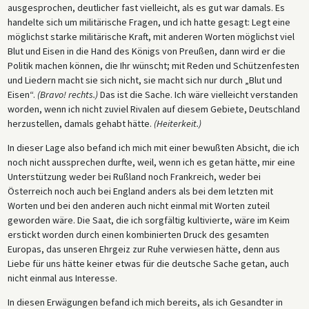
ausgesprochen, deutlicher fast vielleicht, als es gut war damals. Es
handelte sich um militärische Fragen, und ich hatte gesagt: Legt eine
möglichst starke militärische Kraft, mit anderen Worten möglichst viel
Blut und Eisen in die Hand des Königs von Preußen, dann wird er die
Politik machen können, die Ihr wünscht; mit Reden und Schützenfesten
und Liedern macht sie sich nicht, sie macht sich nur durch „Blut und
Eisen“.
(Bravo! rechts.)
Das ist die Sache. Ich wäre vielleicht verstanden
worden, wenn ich nicht zuviel Rivalen auf diesem Gebiete, Deutschland
herzustellen, damals gehabt hätte.
(Heiterkeit.)
In dieser Lage also befand ich mich mit einer bewußten Absicht, die ich
noch nicht aussprechen durfte, weil, wenn ich es getan hätte, mir eine
Unterstützung weder bei Rußland noch Frankreich, weder bei
Österreich noch auch bei England anders als bei dem letzten mit
Worten und bei den anderen auch nicht einmal mit Worten zuteil
geworden wäre. Die Saat, die ich sorgfältig kultivierte, wäre im Keim
erstickt worden durch einen kombinierten Druck des gesamten
Europas, das unseren Ehrgeiz zur Ruhe verwiesen hätte, denn aus
Liebe für uns hätte keiner etwas für die deutsche Sache getan, auch
nicht einmal aus Interesse.
In diesen Erwägungen befand ich mich bereits, als ich Gesandter in