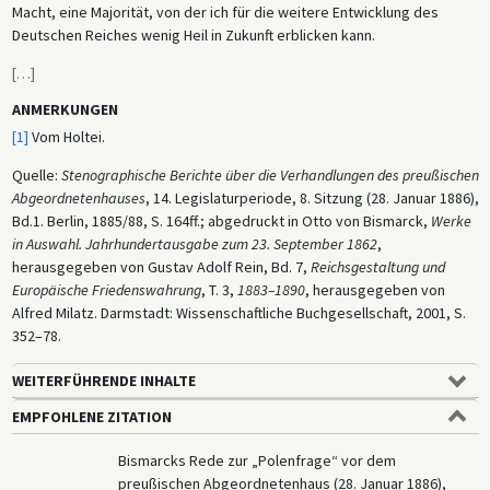
Macht, eine Majorität, von der ich für die weitere Entwicklung des
Deutschen Reiches wenig Heil in Zukunft erblicken kann.
[
…
]
ANMERKUNGEN
[1]
Vom Holtei.
Quelle:
Stenographische Berichte über die Verhandlungen des preußischen
Abgeordnetenhauses
, 14. Legislaturperiode, 8. Sitzung (28. Januar 1886),
Bd.1. Berlin, 1885/88, S. 164ff.; abgedruckt in Otto von Bismarck,
Werke
in Auswahl. Jahrhundertausgabe zum 23. September 1862
,
herausgegeben von Gustav Adolf Rein, Bd. 7,
Reichsgestaltung und
Europäische Friedenswahrung
, T. 3,
1883–1890
, herausgegeben von
Alfred Milatz. Darmstadt: Wissenschaftliche Buchgesellschaft, 2001, S.
352–78.
WEITERFÜHRENDE INHALTE
EMPFOHLENE ZITATION
Bismarcks Rede zur „Polenfrage“ vor dem
preußischen Abgeordnetenhaus (28. Januar 1886),