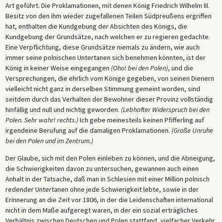
Art geführt. Die Proklamationen, mit denen König Friedrich Wilhelm III.
Besitz von den ihm wieder zugefallenen Teilen Südpreußens ergriffen
hat, enthalten die Kundgebung der Absichten des Königs, die
Kundgebung der Grundsätze, nach welchen er zu regieren gedachte.
Eine Verpflichtung, diese Grundsätze niemals zu ändern, wie auch
immer seine polnischen Untertanen sich benehmen könnten, ist der
König in keiner Weise eingegangen
(Oho! bei den Polen)
, und die
Versprechungen, die ehrlich vom Könige gegeben, von seinen Dienern
vielleicht nicht ganz in derselben Stimmung gemeint worden, sind
seitdem durch das Verhalten der Bewohner dieser Provinz vollständig
hinfällig und null und nichtig geworden.
(Lebhafter Widerspruch bei den
Polen. Sehr wahr! rechts.)
Ich gebe meinesteils keinen Pfifferling auf
irgendeine Berufung auf die damaligen Proklamationen.
(Große Unruhe
bei den Polen und im Zentrum.)
Der Glaube, sich mit den Polen einleben zu können, und die Abneigung,
die Schwierigkeiten davon zu untersuchen, gewannen auch einen
Anhalt in der Tatsache, daß man in Schlesien mit einer Million polnisch
redender Untertanen ohne jede Schwierigkeit lebte, sowie in der
Erinnerung an die Zeit vor 1806, in der die Leidenschaften international
nicht in dem Maße aufgeregt waren, in der ein sozial erträgliches
Verhältnis zwischen Deutschen und Polen stattfand, vielfacher Verkehr