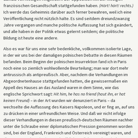
französischen Gesandtschaft stattgefunden haben.
(Hört! hört! rechts.)
Ich werde das Geheimnis darüber auch ferner bewahren, weil ich eine
Veröffentlichung nicht nützlich halte. Es sind seitdem dreiundzwanzig
Jahre vergangen und manche politische Auffassung hat sich geändert,
und alle haben in der Politik etwas gelernt seitdem; die politische
Bildung ist heute eine andere.
Also es war für uns eine sehr bedenkliche, vollkommen isolierte Lage,
in der wir uns bei der damaligen polnischen Debatte in diesen Räumen
befanden. Beim Beginn der polnischen Insurrektion fand ich in Paris
noch eine so ziemlich wohlwollende Beurteilung; man war dort mehr
antirussisch als antipreußisch. Aber, nachdem die Verhandlungen im
Abgeordnetenhause stattgefunden hatten, die gewissermaßen ein
Appell des Hauses an das Ausland waren in dem Sinne, wie das
englische Sprichwort sagt:
Hit him, he has no friend (haut ihn, er hat
keinen Freund)
– in der Art wurden wir denunziert in Paris – da
wechselte die Auffassung des Kaisers Napoleon, und er fing an, auf uns
zu drücken in einer unfreundlichen Weise. Und daß wir nicht infolge
dieser Verhandlungen in diesen preußisch-deutschen Räumen nachher
unter die Schraube einer diplomatischen Pression genommen worden
sind, bei der England, Frankreich und Österreich vereinigt waren, und