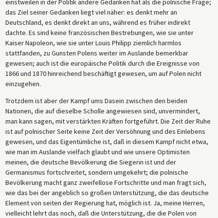
einstweilen in der Politik andere Gedanken hat als die polnische Frage;
das Ziel seiner Gedanken liegt viel näher: es denkt mehr an
Deutschland, es denkt direkt an uns, während es früher indirekt
dachte. Es sind keine französischen Bestrebungen, wie sie unter
Kaiser Napoleon, wie sie unter Louis Philipp ziemlich harmlos
stattfanden, zu Gunsten Polens weiter im Auslande bemerkbar
gewesen; auch ist die europäische Politik durch die Ereignisse von
1866 und 1870 hinreichend beschäftigt gewesen, um auf Polen nicht
einzugehen.
Trotzdem ist aber der Kampf ums Dasein zwischen den beiden
Nationen, die auf dieselbe Scholle angewiesen sind, unvermindert,
man kann sagen, mit verstärkten Kräften fortgeführt. Die Zeit der Ruhe
ist auf polnischer Seite keine Zeit der Versöhnung und des Einlebens
gewesen, und das Eigentümliche ist, daß in diesem Kampf nicht etwa,
wie man im Auslande vielfach glaubt und wie unsere Optimisten
meinen, die deutsche Bevölkerung die Siegerin ist und der
Germanismus fortschreitet, sondern umgekehrt; die polnische
Bevölkerung macht ganz zweifellose Fortschritte und man fragt sich,
wie das bei der angeblich so großen Unterstützung, die das deutsche
Element von seiten der Regierung hat, möglich ist. Ja, meine Herren,
vielleicht lehrt das noch, daß die Unterstützung, die die Polen von