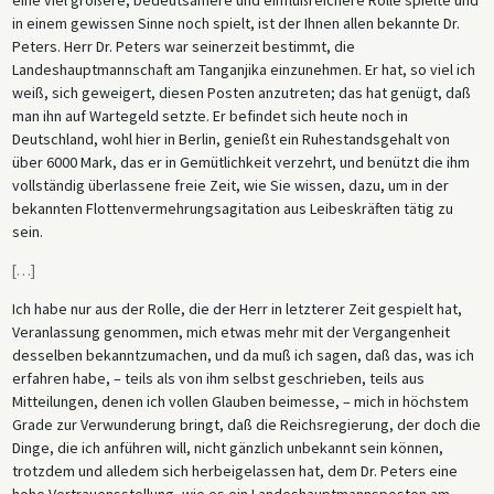
in einem gewissen Sinne noch spielt, ist der Ihnen allen bekannte Dr.
Peters. Herr Dr. Peters war seinerzeit bestimmt, die
Landeshauptmannschaft am Tanganjika einzunehmen. Er hat, so viel ich
weiß, sich geweigert, diesen Posten anzutreten; das hat genügt, daß
man ihn auf Wartegeld setzte. Er befindet sich heute noch in
Deutschland, wohl hier in Berlin, genießt ein Ruhestandsgehalt von
über 6000 Mark, das er in Gemütlichkeit verzehrt, und benützt die ihm
vollständig überlassene freie Zeit, wie Sie wissen, dazu, um in der
bekannten Flottenvermehrungsagitation aus Leibeskräften tätig zu
sein.
[
…
]
Ich habe nur aus der Rolle, die der Herr in letzterer Zeit gespielt hat,
Veranlassung genommen, mich etwas mehr mit der Vergangenheit
desselben bekanntzumachen, und da muß ich sagen, daß das, was ich
erfahren habe, – teils als von ihm selbst geschrieben, teils aus
Mitteilungen, denen ich vollen Glauben beimesse, – mich in höchstem
Grade zur Verwunderung bringt, daß die Reichsregierung, der doch die
Dinge, die ich anführen will, nicht gänzlich unbekannt sein können,
trotzdem und alledem sich herbeigelassen hat, dem Dr. Peters eine
hohe Vertrauensstellung, wie es ein Landeshauptmannsposten am