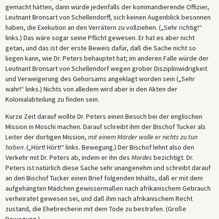
gemacht hätten, dann würde jedenfalls der kommandierende Offizier,
Leutnant Bronsart von Schellendorff, sich keinen Augenblick besonnen
haben, die Exekution an den Verrätern zu vollziehen. („Sehr richtig!“
links.) Das wäre sogar seine Pflicht gewesen. Er hat es aber nicht
getan, und das ist der erste Beweis dafür, daß die Sache nicht so
liegen kann, wie Dr. Peters behauptet hat; im anderen Falle würde der
Leutnant Bronsart von Schellendorf wegen grober Disziplinwidrigkeit
und Verweigerung des Gehorsams angeklagt worden sein („Sehr
wahr!“ links.) Nichts von alledem wird aber in den Akten der
Kolonialabteilung zu finden sein.
Kurze Zeit darauf wollte Dr. Peters einen Besuch bei der englischen
Mission in Moschi machen. Darauf schreibt ihm der Bischof Tucker als
Leiter der dortigen Mission,
mit einem Mörder wolle er nichts zu tun
haben
. („Hört! Hört!“ links. Bewegung.) Der Bischof lehnt also den
Verkehr mit Dr. Peters ab, indem er ihn des
Mordes
bezichtigt. Dr.
Peters ist natürlich diese Sache sehr unangenehm und schreibt darauf
an den Bischof Tucker einen Brief folgenden Inhalts, daß er mit dem
aufgehängten Mädchen gewissermaßen nach afrikanischem Gebrauch
verheiratet gewesen sei, und daß ihm nach afrikanischem Recht
zustand, die Ehebrecherin mit dem Tode zu bestrafen. (Große
Bewegung.)