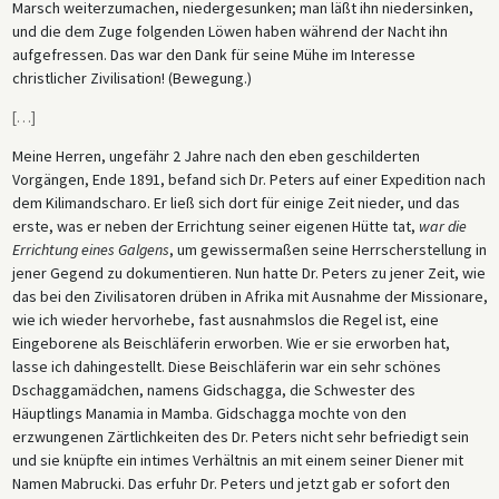
Marsch weiterzumachen, niedergesunken; man läßt ihn niedersinken,
und die dem Zuge folgenden Löwen haben während der Nacht ihn
aufgefressen. Das war den Dank für seine Mühe im Interesse
christlicher Zivilisation! (Bewegung.)
[
…
]
Meine Herren, ungefähr 2 Jahre nach den eben geschilderten
Vorgängen, Ende 1891, befand sich Dr. Peters auf einer Expedition nach
dem Kilimandscharo. Er ließ sich dort für einige Zeit nieder, und das
erste, was er neben der Errichtung seiner eigenen Hütte tat,
war die
Errichtung eines Galgens
, um gewissermaßen seine Herrscherstellung in
jener Gegend zu dokumentieren. Nun hatte Dr. Peters zu jener Zeit, wie
das bei den Zivilisatoren drüben in Afrika mit Ausnahme der Missionare,
wie ich wieder hervorhebe, fast ausnahmslos die Regel ist, eine
Eingeborene als Beischläferin erworben. Wie er sie erworben hat,
lasse ich dahingestellt. Diese Beischläferin war ein sehr schönes
Dschaggamädchen, namens Gidschagga, die Schwester des
Häuptlings Manamia in Mamba. Gidschagga mochte von den
erzwungenen Zärtlichkeiten des Dr. Peters nicht sehr befriedigt sein
und sie knüpfte ein intimes Verhältnis an mit einem seiner Diener mit
Namen Mabrucki. Das erfuhr Dr. Peters und jetzt gab er sofort den