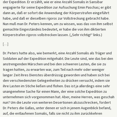
der Expedition. Er erzählt, wie er eine Anzahl Somalis in Sansibar
engagierte für seine Expedition zur Aufsuchung Emin Paschas; er gibt
dann an, daß er sofort die Anwendung der Körperstrafen eingeführt
habe, und daß er dieselben
rigoros
zur Vollstreckung gebracht habe.
Nun muß man Dr. Peters kennen, um zu wissen, was das von ihm selbst
gemachte Eingeständnis bedeutet, er habe die von ihm diktierten
Körperstrafen
rigoros
vollstrecken lassen. („Sehr richtig!“ links.)
[
…
]
Dr. Peters hatte also, wie bemerkt, eine Anzahl Somalis als Träger und
Soldaten auf der Expedition mitgehabt. Die Leute sind, wie das bei den
anstrengenden Märschen und bei den schweren Lasten, die sie zu
tragen hatten, zu erwarten war, zum Teil nach mehr oder weniger
langer Zeit ihres Dienstes überdrüssig geworden und haben sich bei
den verschiedensten Gelegenheiten zu drücken versucht, indem sie
ihre Lasten im Stiche ließen und flohen. Das ist ja allerdings eine sehr
unangenehme Sache für einen Mann, der eine solche Expedition zu
unternehmen sich vorgenommen hat. Aber, meine Herren, was geschah
nun? Um die Leute von weiteren Desertionen abzuschrecken, fordert
Dr. Peters die Gallas, unter denen er sich in jenem Augenblick befand,
auf, die entlaufenen Somalis, falls sie nicht zu ihm zurückkehren