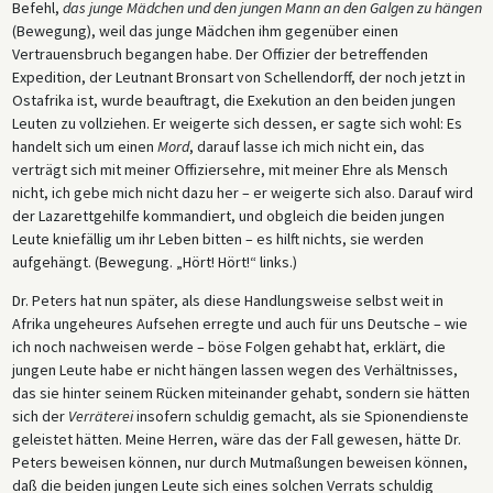
Befehl,
das junge Mädchen und den jungen Mann an den Galgen zu hängen
(Bewegung), weil das junge Mädchen ihm gegenüber einen
Vertrauensbruch begangen habe. Der Offizier der betreffenden
Expedition, der Leutnant Bronsart von Schellendorff, der noch jetzt in
Ostafrika ist, wurde beauftragt, die Exekution an den beiden jungen
Leuten zu vollziehen. Er weigerte sich dessen, er sagte sich wohl: Es
handelt sich um einen
Mord
, darauf lasse ich mich nicht ein, das
verträgt sich mit meiner Offiziersehre, mit meiner Ehre als Mensch
nicht, ich gebe mich nicht dazu her – er weigerte sich also. Darauf wird
der Lazarettgehilfe kommandiert, und obgleich die beiden jungen
Leute kniefällig um ihr Leben bitten – es hilft nichts, sie werden
aufgehängt. (Bewegung. „Hört! Hört!“ links.)
Dr. Peters hat nun später, als diese Handlungsweise selbst weit in
Afrika ungeheures Aufsehen erregte und auch für uns Deutsche – wie
ich noch nachweisen werde – böse Folgen gehabt hat, erklärt, die
jungen Leute habe er nicht hängen lassen wegen des Verhältnisses,
das sie hinter seinem Rücken miteinander gehabt, sondern sie hätten
sich der
Verräterei
insofern schuldig gemacht, als sie Spionendienste
geleistet hätten. Meine Herren, wäre das der Fall gewesen, hätte Dr.
Peters beweisen können, nur durch Mutmaßungen beweisen können,
daß die beiden jungen Leute sich eines solchen Verrats schuldig