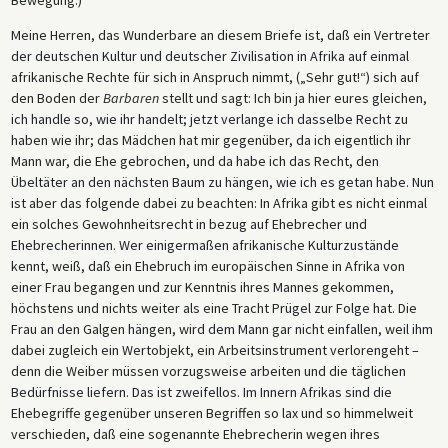
Meine Herren, das Wunderbare an diesem Briefe ist, daß ein Vertreter
der deutschen Kultur und deutscher Zivilisation in Afrika auf einmal
afrikanische Rechte für sich in Anspruch nimmt, („Sehr gut!“) sich auf
den Boden der
Barbaren
stellt und sagt: Ich bin ja hier eures gleichen,
ich handle so, wie ihr handelt; jetzt verlange ich dasselbe Recht zu
haben wie ihr; das Mädchen hat mir gegenüber, da ich eigentlich ihr
Mann war, die Ehe gebrochen, und da habe ich das Recht, den
Übeltäter an den nächsten Baum zu hängen, wie ich es getan habe. Nun
ist aber das folgende dabei zu beachten: In Afrika gibt es nicht einmal
ein solches Gewohnheitsrecht in bezug auf Ehebrecher und
Ehebrecherinnen. Wer einigermaßen afrikanische Kulturzustände
kennt, weiß, daß ein Ehebruch im europäischen Sinne in Afrika von
einer Frau begangen und zur Kenntnis ihres Mannes gekommen,
höchstens und nichts weiter als eine Tracht Prügel zur Folge hat. Die
Frau an den Galgen hängen, wird dem Mann gar nicht einfallen, weil ihm
dabei zugleich ein Wertobjekt, ein Arbeitsinstrument verlorengeht –
denn die Weiber müssen vorzugsweise arbeiten und die täglichen
Bedürfnisse liefern. Das ist zweifellos. Im Innern Afrikas sind die
Ehebegriffe gegenüber unseren Begriffen so lax und so himmelweit
verschieden, daß eine sogenannte Ehebrecherin wegen ihres