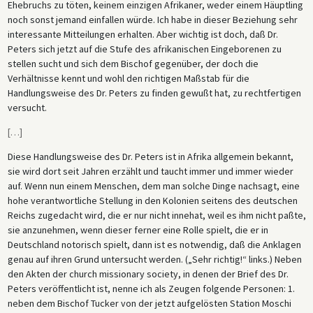
Ehebruchs zu töten, keinem einzigen Afrikaner, weder einem Häuptling
noch sonst jemand einfallen würde. Ich habe in dieser Beziehung sehr
interessante Mitteilungen erhalten. Aber wichtig ist doch, daß Dr.
Peters sich jetzt auf die Stufe des afrikanischen Eingeborenen zu
stellen sucht und sich dem Bischof gegenüber, der doch die
Verhältnisse kennt und wohl den richtigen Maßstab für die
Handlungsweise des Dr. Peters zu finden gewußt hat, zu rechtfertigen
versucht.
[
…
]
Diese Handlungsweise des Dr. Peters ist in Afrika allgemein bekannt,
sie wird dort seit Jahren erzählt und taucht immer und immer wieder
auf. Wenn nun einem Menschen, dem man solche Dinge nachsagt, eine
hohe verantwortliche Stellung in den Kolonien seitens des deutschen
Reichs zugedacht wird, die er nur nicht innehat, weil es ihm nicht paßte,
sie anzunehmen, wenn dieser ferner eine Rolle spielt, die er in
Deutschland notorisch spielt, dann ist es notwendig, daß die Anklagen
genau auf ihren Grund untersucht werden. („Sehr richtig!“ links.) Neben
den Akten der church missionary society, in denen der Brief des Dr.
Peters veröffentlicht ist, nenne ich als Zeugen folgende Personen: 1.
neben dem Bischof Tucker von der jetzt aufgelösten Station Moschi