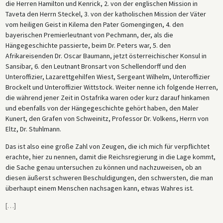
die Herren Hamilton und Kenrick, 2. von der englischen Mission in
Taveta den Herrn Steckel, 3. von der katholischen Mission der Väter
vom heiligen Geist in Kilema den Pater Gomengingen, 4. den
bayerischen Premierleutnant von Pechmann, der, als die
Hängegeschichte passierte, beim Dr. Peters war, 5. den
Afrikareisenden Dr. Oscar Baumann, jetzt österreichischer Konsul in
Sansibar, 6. den Leutnant Bronsart von Schellendorff und den
Unteroffizier, Lazarettgehilfen Wiest, Sergeant Wilhelm, Unteroffizier
Brockelt und Unteroffizier Wittstock. Weiter nenne ich folgende Herren,
die während jener Zeit in Ostafrika waren oder kurz darauf hinkamen
und ebenfalls von der Hängegeschichte gehört haben, den Maler
Kunert, den Grafen von Schweinitz, Professor Dr. Volkens, Herrn von
Eltz, Dr. Stuhlmann.
Das ist also eine große Zahl von Zeugen, die ich mich für verpflichtet
erachte, hier zu nennen, damit die Reichsregierung in die Lage kommt,
die Sache genau untersuchen zu können und nachzuweisen, ob an
diesen äußerst schweren Beschuldigungen, den schwersten, die man
überhaupt einem Menschen nachsagen kann, etwas Wahres ist.
[
…
]