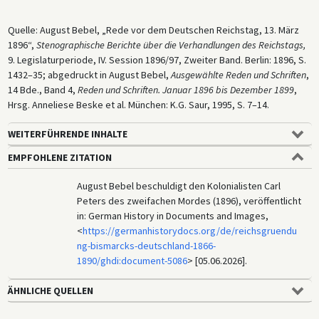
Quelle: August Bebel, „Rede vor dem Deutschen Reichstag, 13. März
1896“,
Stenographische Berichte über die Verhandlungen des Reichstags,
9. Legislaturperiode, IV. Session 1896/97, Zweiter Band. Berlin: 1896, S.
1432–35; abgedruckt in August Bebel,
Ausgewählte Reden und Schriften
,
14 Bde., Band 4,
Reden und Schriften. Januar 1896 bis Dezember 1899
,
Hrsg. Anneliese Beske et al. München: K.G. Saur, 1995, S. 7–14.
WEITERFÜHRENDE INHALTE
EMPFOHLENE ZITATION
August Bebel beschuldigt den Kolonialisten Carl
Peters des zweifachen Mordes (1896), veröffentlicht
in: German History in Documents and Images,
<
https://germanhistorydocs.org/de/reichsgruendu
ng-bismarcks-deutschland-1866-
1890/ghdi:document-5086
> [05.06.2026].
ÄHNLICHE QUELLEN