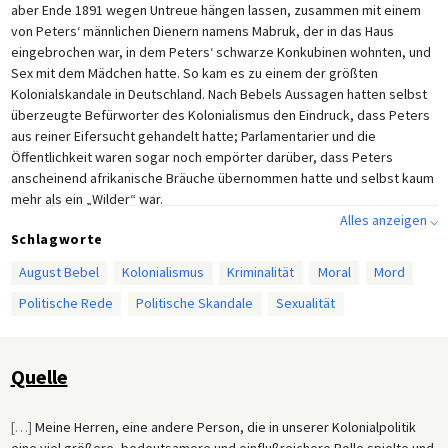
aber Ende 1891 wegen Untreue hängen lassen, zusammen mit einem
von Peters‘ männlichen Dienern namens Mabruk, der in das Haus
eingebrochen war, in dem Peters‘ schwarze Konkubinen wohnten, und
Sex mit dem Mädchen hatte. So kam es zu einem der größten
Kolonialskandale in Deutschland. Nach Bebels Aussagen hatten selbst
überzeugte Befürworter des Kolonialismus den Eindruck, dass Peters
aus reiner Eifersucht gehandelt hatte; Parlamentarier und die
Öffentlichkeit waren sogar noch empörter darüber, dass Peters
anscheinend afrikanische Bräuche übernommen hatte und selbst kaum
mehr als ein „Wilder“ war.
Alles anzeigen ⌵
Schlagworte
August Bebel
Kolonialismus
Kriminalität
Moral
Mord
Politische Rede
Politische Skandale
Sexualität
Quelle
[
…
]
Meine Herren, eine andere Person, die in unserer Kolonialpolitik
eine viel größere, bedeutsamere und einflußreichere Rolle spielte und