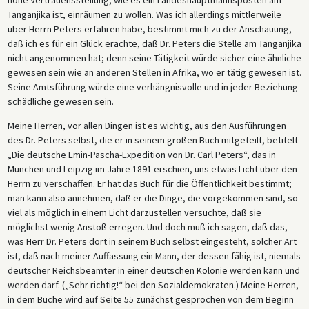
Tanganjika ist, einräumen zu wollen. Was ich allerdings mittlerweile
über Herrn Peters erfahren habe, bestimmt mich zu der Anschauung,
daß ich es für ein Glück erachte, daß Dr. Peters die Stelle am Tanganjika
nicht angenommen hat; denn seine Tätigkeit würde sicher eine ähnliche
gewesen sein wie an anderen Stellen in Afrika, wo er tätig gewesen ist.
Seine Amtsführung würde eine verhängnisvolle und in jeder Beziehung
schädliche gewesen sein.
Meine Herren, vor allen Dingen ist es wichtig, aus den Ausführungen
des Dr. Peters selbst, die er in seinem großen Buch mitgeteilt, betitelt
„Die deutsche Emin-Pascha-Expedition von Dr. Carl Peters“, das in
München und Leipzig im Jahre 1891 erschien, uns etwas Licht über den
Herrn zu verschaffen. Er hat das Buch für die Öffentlichkeit bestimmt;
man kann also annehmen, daß er die Dinge, die vorgekommen sind, so
viel als möglich in einem Licht darzustellen versuchte, daß sie
möglichst wenig Anstoß erregen. Und doch muß ich sagen, daß das,
was Herr Dr. Peters dort in seinem Buch selbst eingesteht, solcher Art
ist, daß nach meiner Auffassung ein Mann, der dessen fähig ist, niemals
deutscher Reichsbeamter in einer deutschen Kolonie werden kann und
werden darf. („Sehr richtig!“ bei den Sozialdemokraten.) Meine Herren,
in dem Buche wird auf Seite 55 zunächst gesprochen von dem Beginn