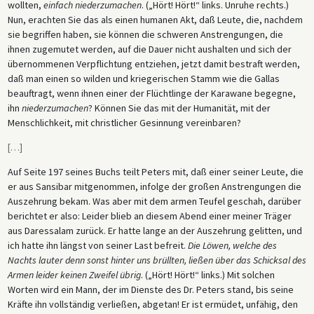
wollten,
einfach niederzumachen
. („Hört! Hört!“ links. Unruhe rechts.)
Nun, erachten Sie das als einen humanen Akt, daß Leute, die, nachdem
sie begriffen haben, sie können die schweren Anstrengungen, die
ihnen zugemutet werden, auf die Dauer nicht aushalten und sich der
übernommenen Verpflichtung entziehen, jetzt damit bestraft werden,
daß man einen so wilden und kriegerischen Stamm wie die Gallas
beauftragt, wenn ihnen einer der Flüchtlinge der Karawane begegne,
ihn
niederzumachen
? Können Sie das mit der Humanität, mit der
Menschlichkeit, mit christlicher Gesinnung vereinbaren?
[
…
]
Auf Seite 197 seines Buchs teilt Peters mit, daß einer seiner Leute, die
er aus Sansibar mitgenommen, infolge der großen Anstrengungen die
Auszehrung bekam. Was aber mit dem armen Teufel geschah, darüber
berichtet er also: Leider blieb an diesem Abend einer meiner Träger
aus Daressalam zurück. Er hatte lange an der Auszehrung gelitten, und
ich hatte ihn längst von seiner Last befreit.
Die Löwen, welche des
Nachts lauter denn sonst hinter uns brüllten, ließen über das Schicksal des
Armen leider keinen Zweifel übrig
. („Hört! Hört!“ links.) Mit solchen
Worten wird ein Mann, der im Dienste des Dr. Peters stand, bis seine
Kräfte ihn vollständig verließen, abgetan! Er ist ermüdet, unfähig, den