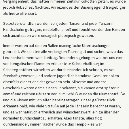
Vergangenheit, das hätten in meiner Zeit nur Kokotten getan, es wurde
jedoch Hübsches, Nacktes, Anreizendes der Busengegend freigebiger
als heute offenbart.
Selbstverständlich wurden von jedem Tänzer und jeder Tänzerin
Handschuhe getragen, mit bloßen, heiß und feucht werdenden Händen
sich anzufassen wäre unsäglich plebejisch gewesen.
Immer wurden auf diesen Bällen mannigfache Überraschungen
gebracht. Wir tanzten alle verlangten Touren gut und sicher, wozu das
Leutnantselement wohl beitrug. Besonders gelungen war bei uns eine
von bengalischen Flammen erleuchtete Schneeballtour; im
Schneegestöber wirbelten wir durcheinander. Ich schrieb, es sei
feenhaft gewesen, und andere jugendlich harmlose Gemüter sollen
ebenfalls dieser Ansicht gewesen sein. Silberne und andere
Geschenke waren damals noch unbekannt, sie kamen erst später in
anmaßend reichen Häusern vor. Zum Schluß wurden die Blumensträuße
und die Kissen mit Schleifen hereingetragen. Unser geübter Blick
erkannte bald, wie viele Sträuße auf jede Tänzerin berechnet waren,
und es war natürlich erfreulich und wünschenswert, einige über den
normalen Durchschnitt zu erhalten. Alles tanzte, alles flog
durcheinander, immer rascher wurde das Tempo – es war