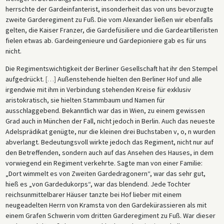
herrschte der Gardeinfanterist, insonderheit das von uns bevorzugte
zweite Garderegiment zu Fuß. Die vom Alexander ließen wir ebenfalls
gelten, die Kaiser Franzer, die Gardefüsiliere und die Gardeartilleristen
fielen etwas ab. Gardeingenieure und Gardepioniere gab es für uns
nicht.
Die Regimentswichtigkeit der Berliner Gesellschaft hat ihr den Stempel
aufgedrückt.
[
…
]
Außenstehende hielten den Berliner Hof und alle
irgendwie mit ihm in Verbindung stehenden Kreise für exklusiv
aristokratisch, sie hielten Stammbaum und Namen für
ausschlaggebend. Bekanntlich war das in Wien, zu einem gewissen
Grad auch in München der Fall, nicht jedoch in Berlin. Auch das neueste
Adelsprädikat genügte, nur die kleinen drei Buchstaben v, o, n wurden
abverlangt. Bedeutungsvoll wirkte jedoch das Regiment, nicht nur auf
den Betreffenden, sondern auch auf das Ansehen des Hauses, in dem
vorwiegend ein Regiment verkehrte. Sagte man von einer Familie:
„Dort wimmelt es von Zweiten Gardedragonern“, war das sehr gut,
hieß es „von Gardedukorps“, war das blendend. Jede Tochter
reichsunmittelbarer Häuser tanzte bei Hof lieber mit einem
neugeadelten Herrn von Kramsta von den Gardekürassieren als mit
einem Grafen Schwerin vom dritten Garderegiment zu Fuß. War dieser