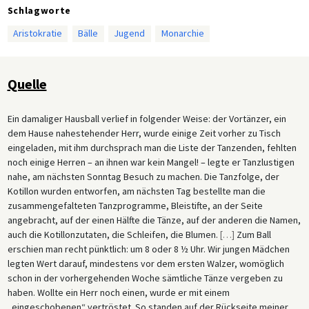
Schlagworte
Aristokratie
Bälle
Jugend
Monarchie
Quelle
Ein damaliger Hausball verlief in folgender Weise: der Vortänzer, ein
dem Hause nahestehender Herr, wurde einige Zeit vorher zu Tisch
eingeladen, mit ihm durchsprach man die Liste der Tanzenden, fehlten
noch einige Herren – an ihnen war kein Mangel! – legte er Tanzlustigen
nahe, am nächsten Sonntag Besuch zu machen. Die Tanzfolge, der
Kotillon wurden entworfen, am nächsten Tag bestellte man die
zusammengefalteten Tanzprogramme, Bleistifte, an der Seite
angebracht, auf der einen Hälfte die Tänze, auf der anderen die Namen,
auch die Kotillonzutaten, die Schleifen, die Blumen.
[
…
]
Zum Ball
erschien man recht pünktlich: um 8 oder 8 ½ Uhr. Wir jungen Mädchen
legten Wert darauf, mindestens vor dem ersten Walzer, womöglich
schon in der vorhergehenden Woche sämtliche Tänze vergeben zu
haben. Wollte ein Herr noch einen, wurde er mit einem
„eingeschobenen“ vertröstet. So standen auf der Rückseite meiner