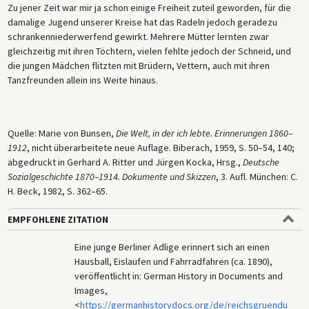
Zu jener Zeit war mir ja schon einige Freiheit zuteil geworden, für die
damalige Jugend unserer Kreise hat das Radeln jedoch geradezu
schrankenniederwerfend gewirkt. Mehrere Mütter lernten zwar
gleichzeitig mit ihren Töchtern, vielen fehlte jedoch der Schneid, und
die jungen Mädchen flitzten mit Brüdern, Vettern, auch mit ihren
Tanzfreunden allein ins Weite hinaus.
Quelle: Marie von Bunsen,
Die Welt, in der ich lebte. Erinnerungen 1860–
1912
, nicht überarbeitete neue Auflage. Biberach, 1959, S. 50–54, 140;
abgedruckt in Gerhard A. Ritter und Jürgen Kocka, Hrsg.,
Deutsche
Sozialgeschichte 1870–1914. Dokumente und Skizzen
, 3. Aufl. München: C.
H. Beck, 1982, S. 362–65.
EMPFOHLENE ZITATION
Eine junge Berliner Adlige erinnert sich an einen
Hausball, Eislaufen und Fahrradfahren (ca. 1890),
veröffentlicht in: German History in Documents and
Images,
<
https://germanhistorydocs.org/de/reichsgruendu