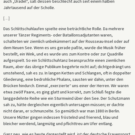
auch „Uradel“, saß dessen Geschlecht auch seit einem halben
Jahrtausend auf der Scholle.
[
…
]
Das Schlittschuhlaufen spielte eine beträchtliche Rolle. Da mehrere
unserer Tänzer Regiments- oder Bataillonsadjutanten waren,
schalteten wir ziemlich unbekümmert auf der Rousseau-Insel oder auf
dem Neuen See. Wenn es uns gerade paßte, wurde die Musik früher
bestellt, ein Wink, und es wurde uns zum Kontre oder zur Quadrille
aufgespielt. So ein Schlittschuhtanz beanspruchte einen ziemlichen
Raum, aber das übrige Publikum begehrte nicht auf; dichtgedrängt uns
umstehend, sah es zu. In langen Ketten und Schlangen, oft in doppelter
Gliederung, eine bedrohliche Phalanx, sausten wir dahin, unter den
Brücken hindurch. Einmal „exerzierte“ uns einer der Herren. Wir waren
etwa zwölf Paare, es ging glatt und korrekt, zum Schluß fegte die
langgedehnte Reihe wie ein Sturmwind über den See. Der Schutzmann
sah zu, hätte dergleichen eigentlich untersagen müssen; er dachte
nicht daran, er schmunzelte. So gemütlich war man 1880 in Berlin.
Unsere Mütter gingen indessen fröstelnd und frierend, blau und
bleicher werdend, langmütig und pflichttreu am Ufer entlang.
Ganz neu, wie es heute dargestellt wird, ist der deutsche Frauensport