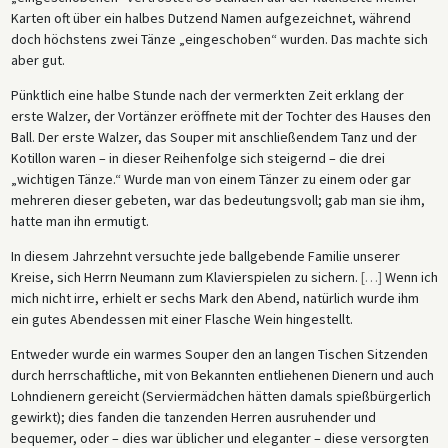
Karten oft über ein halbes Dutzend Namen aufgezeichnet, während
doch höchstens zwei Tänze „eingeschoben“ wurden. Das machte sich
aber gut.
Pünktlich eine halbe Stunde nach der vermerkten Zeit erklang der
erste Walzer, der Vortänzer eröffnete mit der Tochter des Hauses den
Ball. Der erste Walzer, das Souper mit anschließendem Tanz und der
Kotillon waren – in dieser Reihenfolge sich steigernd – die drei
„wichtigen Tänze.“ Wurde man von einem Tänzer zu einem oder gar
mehreren dieser gebeten, war das bedeutungsvoll; gab man sie ihm,
hatte man ihn ermutigt.
In diesem Jahrzehnt versuchte jede ballgebende Familie unserer
Kreise, sich Herrn Neumann zum Klavierspielen zu sichern.
[
…
]
Wenn ich
mich nicht irre, erhielt er sechs Mark den Abend, natürlich wurde ihm
ein gutes Abendessen mit einer Flasche Wein hingestellt.
Entweder wurde ein warmes Souper den an langen Tischen Sitzenden
durch herrschaftliche, mit von Bekannten entliehenen Dienern und auch
Lohndienern gereicht (Serviermädchen hätten damals spießbürgerlich
gewirkt); dies fanden die tanzenden Herren ausruhender und
bequemer, oder – dies war üblicher und eleganter – diese versorgten