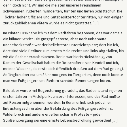
denn doch nicht. Wir und die meisten unserer Freundinnen
schwammen, ruderten, wanderten, turnten und liefen Schlittschuh. Die
Töchter hoher Offiziere und Gutsbesitzertöchter ritten, nur von einigen
zurückgebliebenen Vätern wurde es nicht gestattet.
[
…
]
Im Winter 1896 habe ich mit dem Radfahren begonnen, das war damals
ein kühner Schritt. Die gutgepflasterte, aber noch unbebaute
Knesebeckstraße war der beliebteste Unterrichtsplatz; dort bin ich,
dort sind viele Berliner zum ersten Male rechts und links abgefallen, bis
wir die Sache herausbekamen. Berlin war hierin rückständig, von
Damen der Gesellschaft haben die Botschafterin von Keudell und ich,
meines Wissens, als erste sich öffentlich draußen auf dem Rad gezeigt.
Anfänglich aber nur um 8 Uhr morgens im Tiergarten, denn noch konnte
man von Fußgängern und Reitern schnöde Bemerkungen hören.
Bald aber wurde mit Begeisterung geradelt, das Radeln stand in jenen
ersten Jahren im Mittelpunkt unserer Interessen, und das Rad mußte
auf Reisen mitgenommen werden. In Berlin erhob sich jedoch ein
Entrüstungsschrei über die Gefährdung des Fußgängerverkehrs.
Wildenbruch und andere erließen scharfe Proteste – jeder
Straßenübergang sei eine ernste Lebensbedrohung geworden!
[
…
]