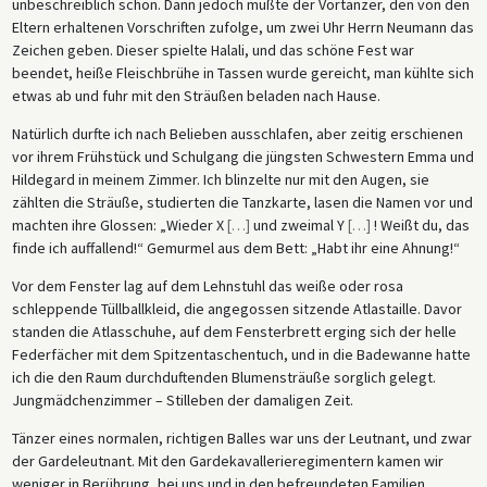
unbeschreiblich schön. Dann jedoch mußte der Vortänzer, den von den
Eltern erhaltenen Vorschriften zufolge, um zwei Uhr Herrn Neumann das
Zeichen geben. Dieser spielte Halali, und das schöne Fest war
beendet, heiße Fleischbrühe in Tassen wurde gereicht, man kühlte sich
etwas ab und fuhr mit den Sträußen beladen nach Hause.
Natürlich durfte ich nach Belieben ausschlafen, aber zeitig erschienen
vor ihrem Frühstück und Schulgang die jüngsten Schwestern Emma und
Hildegard in meinem Zimmer. Ich blinzelte nur mit den Augen, sie
zählten die Sträuße, studierten die Tanzkarte, lasen die Namen vor und
machten ihre Glossen: „Wieder X
[
…
]
und zweimal Y
[
…
]
! Weißt du, das
finde ich auffallend!“ Gemurmel aus dem Bett: „Habt ihr eine Ahnung!“
Vor dem Fenster lag auf dem Lehnstuhl das weiße oder rosa
schleppende Tüllballkleid, die angegossen sitzende Atlastaille. Davor
standen die Atlasschuhe, auf dem Fensterbrett erging sich der helle
Federfächer mit dem Spitzentaschentuch, und in die Badewanne hatte
ich die den Raum durchduftenden Blumensträuße sorglich gelegt.
Jungmädchenzimmer – Stilleben der damaligen Zeit.
Tänzer eines normalen, richtigen Balles war uns der Leutnant, und zwar
der Gardeleutnant. Mit den Gardekavallerieregimentern kamen wir
weniger in Berührung, bei uns und in den befreundeten Familien