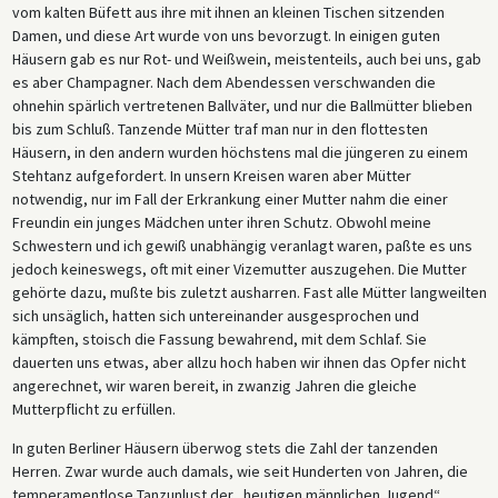
vom kalten Büfett aus ihre mit ihnen an kleinen Tischen sitzenden
Damen, und diese Art wurde von uns bevorzugt. In einigen guten
Häusern gab es nur Rot- und Weißwein, meistenteils, auch bei uns, gab
es aber Champagner. Nach dem Abendessen verschwanden die
ohnehin spärlich vertretenen Ballväter, und nur die Ballmütter blieben
bis zum Schluß. Tanzende Mütter traf man nur in den flottesten
Häusern, in den andern wurden höchstens mal die jüngeren zu einem
Stehtanz aufgefordert. In unsern Kreisen waren aber Mütter
notwendig, nur im Fall der Erkrankung einer Mutter nahm die einer
Freundin ein junges Mädchen unter ihren Schutz. Obwohl meine
Schwestern und ich gewiß unabhängig veranlagt waren, paßte es uns
jedoch keineswegs, oft mit einer Vizemutter auszugehen. Die Mutter
gehörte dazu, mußte bis zuletzt ausharren. Fast alle Mütter langweilten
sich unsäglich, hatten sich untereinander ausgesprochen und
kämpften, stoisch die Fassung bewahrend, mit dem Schlaf. Sie
dauerten uns etwas, aber allzu hoch haben wir ihnen das Opfer nicht
angerechnet, wir waren bereit, in zwanzig Jahren die gleiche
Mutterpflicht zu erfüllen.
In guten Berliner Häusern überwog stets die Zahl der tanzenden
Herren. Zwar wurde auch damals, wie seit Hunderten von Jahren, die
temperamentlose Tanzunlust der „heutigen männlichen Jugend“