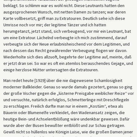
beklagt. So schlimm war es wohl nicht. Diese Leutnants hatten den
ausgesprochenen Wunsch, mit netten Damen zu tanzen; war deren
Karte vollbesetzt, griff man zu Extratouren. Deutlich sehe ich diese
Umrisse noch vor mir; der legitime Tänzer und ich hatten
herumgetanzt, jetzt stand, sich verbeugend, vor mir ein Leutnant, bat
um eine Extratour. Lächelnd verbeugte ich mich zustimmend, darauf
verbeugte sich der Neue erlaubnisheischend vor dem Legitimen, und
nach dessen das Recht gewährender Verbeugung flogen wir davon.
Wiederholte sich dies allzuoft, begehrte der Legitime auf, meinte, daß
er jetzt dran sei. So war es oft ein atemlos berauschendes Gejage, und
einige herzlose Mütter untersagten die Extratouren.
Man redet heute [1929] über die nie dagewesene Schamlosigkeit
moderner Ballkleider. Genau so wurde damals gezetert, genau so ging
der große Vischer gegen die „lüsterne Preisgabe weiblicher Reize“ vor
und versuchte, natürlich erfolglos, Schmetterlinge mit Dreschflegeln
zu erschlagen. Freilich durfte man nur in einem „Kostüm“, etwa als
Bäuerin oder Blumenelfe verkleidet, den Wadenansatz zeigen, die
heutige Bein- und Achselentblößung wäre undenkbar gewesen. Dafür
wurde aber der Busen bewußter entblößt und zur Schau getragen.
Gewiß nicht so hüllenlos wie Königin Luise, wie die großen Damen jener