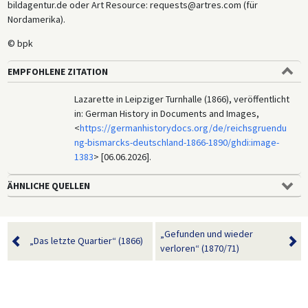
bildagentur.de oder Art Resource: requests@artres.com (für
Nordamerika).
© bpk
EMPFOHLENE ZITATION
Lazarette in Leipziger Turnhalle (1866), veröffentlicht
in: German History in Documents and Images,
<
https://germanhistorydocs.org/de/reichsgruendu
ng-bismarcks-deutschland-1866-1890/ghdi:image-
1383
> [06.06.2026].
ÄHNLICHE QUELLEN
„Gefunden und wieder
„Das letzte Quartier“ (1866)
verloren“ (1870/71)