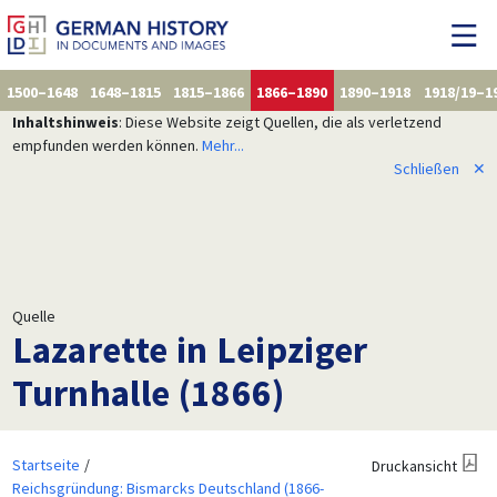
1500–1648
1648–1815
1815–1866
1866–1890
1890–1918
1918/19–1
Inhaltshinweis
: Diese Website zeigt Quellen, die als verletzend
empfunden werden können.
Mehr...
Schließen
✕
Quelle
Lazarette in Leipziger
Turnhalle (1866)
Startseite
Druckansicht
Reichsgründung: Bismarcks Deutschland (1866-