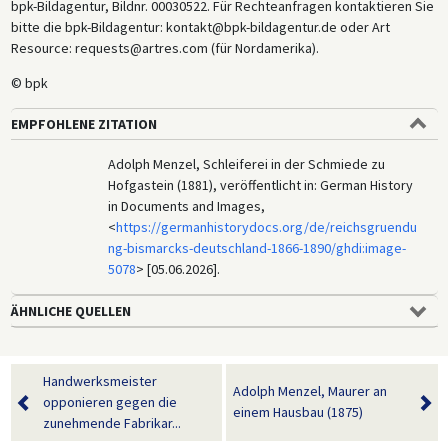
bpk-Bildagentur, Bildnr. 00030522. Für Rechteanfragen kontaktieren Sie
bitte die bpk-Bildagentur: kontakt@bpk-bildagentur.de oder Art
Resource: requests@artres.com (für Nordamerika).
© bpk
EMPFOHLENE ZITATION
Adolph Menzel, Schleiferei in der Schmiede zu
Hofgastein (1881), veröffentlicht in: German History
in Documents and Images,
<
https://germanhistorydocs.org/de/reichsgruendu
ng-bismarcks-deutschland-1866-1890/ghdi:image-
5078
> [05.06.2026].
ÄHNLICHE QUELLEN
Handwerksmeister
Adolph Menzel, Maurer an
opponieren gegen die
einem Hausbau (1875)
zunehmende Fabrikar...