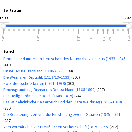
Zeitraum
1500
202
1500
1648
1815
1866
1918
1945
2023
Band
Deutschland unter der Herrschaft des Nationalsozialismus (1933–1945)
(410)
Ein neues Deutschland (1990-2023)
(334)
Die Weimarer Republik (1918/19–1933)
(305)
Zwei deutsche Staaten (1961–1989)
(303)
Reichsgründung: Bismarcks Deutschland (1866-1890)
(287)
Das Heilige Römische Reich (1648–1815)
(247)
Das Wilhelminische Kaiserreich und der Erste Weltkrieg (1890–1918)
(239)
Die Besatzungszeit und die Entstehung zweier Staaten (1945–1961)
(237)
Vom Vormärz bis zur Preußischen Vorherrschaft (1815–1866)
(212)