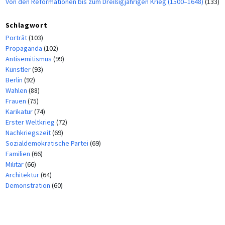
Von den Reformationen bis zum Dreißigjährigen Krieg (1500–1648)
(133)
Schlagwort
Porträt
(103)
Propaganda
(102)
Antisemitismus
(99)
Künstler
(93)
Berlin
(92)
Wahlen
(88)
Frauen
(75)
Karikatur
(74)
Erster Weltkrieg
(72)
Nachkriegszeit
(69)
Sozialdemokratische Partei
(69)
Familien
(66)
Militär
(66)
Architektur
(64)
Demonstration
(60)