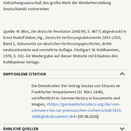
Vollziehungsausschuß das große Werk der Wiederherstellung
Deutschlands vorbereiten.
Quelle: W. Blos,
Die deutsche Revolution 1848/49
, S. 487 f; abgedruckt in
Ernst Rudolf Huber, Hg.,
Deutsche Verfassungsdokumente 1803–1850
,
Band 1,
Dokumente zur deutschen Verfassungsgeschichte
, dritte
neubearbeitete und vermehrte Auflage. Stuttgart: W. Kohlhammer,
1978, S. 332–34. Wiedergabe auf dieser Website mit Erlaubnis des
Kohlhammer Verlags.
EMPFOHLENE ZITATION
Die Demokraten: Der Antrag Gustav von Struves im
Frankfurter Vorparlament (31. März 1848),
veröffentlicht in: German History in Documents and
Images, <
https://germanhistorydocs.org/de/vom-
vormaerz-bis-zur-preussischen-vorherrschaft-1815-
1866/ghdi:document-384
> [05.06.2026].
ÄHNLICHE QUELLEN