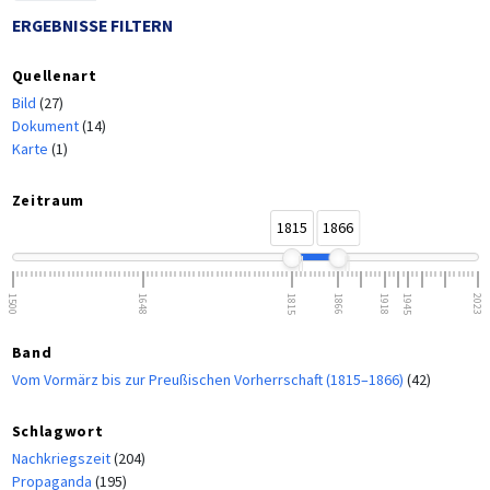
ERGEBNISSE FILTERN
Quellenart
Bild
(27)
Dokument
(14)
Karte
(1)
Zeitraum
1815
1866
1500
1648
1815
1866
1918
1945
2023
Band
Vom Vormärz bis zur Preußischen Vorherrschaft (1815–1866)
(42)
Schlagwort
Nachkriegszeit
(204)
Propaganda
(195)