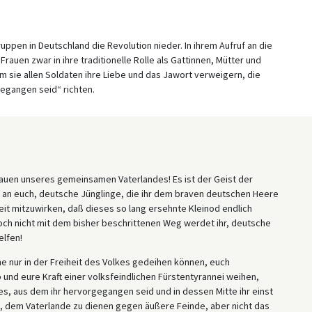
ppen in Deutschland die Revolution nieder. In ihrem Aufruf an die
auen zwar in ihre traditionelle Rolle als Gattinnen, Mütter und
em sie allen Soldaten ihre Liebe und das Jawort verweigern, die
egangen seid“ richten.
Gauen unseres gemeinsamen Vaterlandes! Es ist der Geist der
 an euch, deutsche Jünglinge, die ihr dem braven deutschen Heere
eit mitzuwirken, daß dieses so lang ersehnte Kleinod endlich
ch nicht mit dem bisher beschrittenen Weg werdet ihr, deutsche
elfen!
he nur in der Freiheit des Volkes gedeihen können, euch
b und eure Kraft einer volksfeindlichen Fürstentyrannei weihen,
s, aus dem ihr hervorgegangen seid und in dessen Mitte ihr einst
n, dem Vaterlande zu dienen gegen äußere Feinde, aber nicht das