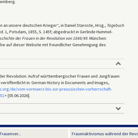
temberg.
 an unsere deutschen Krieger“, in Daniel Staroste, Hrsg.,
Tagebuch
d. 1, Potsdam, 1855, S. 145f; abgedruckt in Gerlinde Hummel-
schichte der Frauen in der Revolution von 1848/49
. München:
abe auf dieser Website mit freundlicher Genehmigung des
er Revolution: Aufruf württembergischer Frauen und Jungfrauen
 veröffentlicht in: German History in Documents and Images,
s.org/de/vom-vormaerz-bis-zur-preussischen-vorherrschaft-
451
> [05.06.2026].
rauenver...
Frauenaktivismus während der Revolu