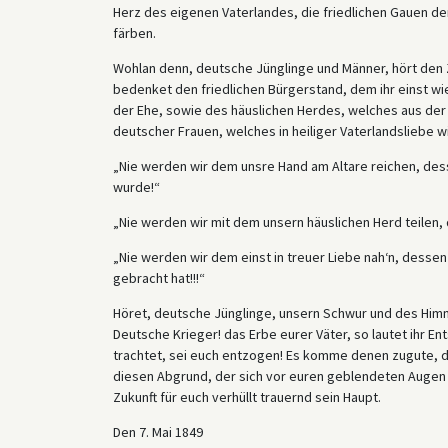
Herz des eigenen Vaterlandes, die friedlichen Gauen de
färben.
Wohlan denn, deutsche Jünglinge und Männer, hört den 
bedenket den friedlichen Bürgerstand, dem ihr einst wi
der Ehe, sowie des häuslichen Herdes, welches aus der
deutscher Frauen, welches in heiliger Vaterlandsliebe wi
„Nie werden wir dem unsre Hand am Altare reichen, des
wurde!“
„Nie werden wir mit dem unsern häuslichen Herd teilen, 
„Nie werden wir dem einst in treuer Liebe nah‘n, desse
gebracht hat!!!“
Höret, deutsche Jünglinge, unsern Schwur und des Himme
Deutsche Krieger! das Erbe eurer Väter, so lautet ihr En
trachtet, sei euch entzogen! Es komme denen zugute, 
diesen Abgrund, der sich vor euren geblendeten Augen ö
Zukunft für euch verhüllt trauernd sein Haupt.
Den 7. Mai 1849