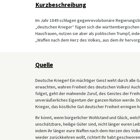
Kurzbeschreibung
Im Jahr 1849 schlugen gegenrevolutionäre Regierungstru
„deutschen Krieger“ fügen sich die württembergischen Fr
Hausfrauen, nutzen sie aber als politischen Trumpf, ind
„Waffen nach dem Herz des Volkes, aus dem ihr hervorg
Quelle
Deutsche Krieger! Ein mächtiger Geist weht durch alle 
erwachten, wahren Freiheit des deutschen Volkes! Auch
folget, geht der mahnende Zuruf, des Geistes der Freih
unveräußerliches Eigentum der ganzen Nation werde. Do
Krieger, das köstliche Gut deutscher Freiheit erringen h
Ihr könnt, wenn bürgerlicher Wohlstand und Glück, welc
unschätzbare, heilige Güter sind, nicht länger euren Lei
indem ihr länger eure Waffen nach dem Herzen des Volke
wieder zurückkehren wollt, richtet! Ihr habt geschwore