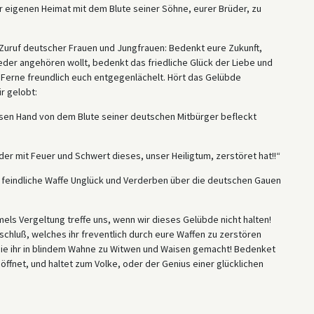
r eigenen Heimat mit dem Blute seiner Söhne, eurer Brüder, zu
Zuruf deutscher Frauen und Jungfrauen: Bedenkt eure Zukunft,
eder angehören wollt, bedenkt das friedliche Glück der Liebe und
 Ferne freundlich euch entgegenlächelt. Hört das Gelübde
r gelobt:
sen Hand von dem Blute seiner deutschen Mitbürger befleckt
der mit Feuer und Schwert dieses, unser Heiligtum, zerstöret hat!!“
n feindliche Waffe Unglück und Verderben über die deutschen Gauen
ls Vergeltung treffe uns, wenn wir dieses Gelübde nicht halten!
tschluß, welches ihr freventlich durch eure Waffen zu zerstören
die ihr in blindem Wahne zu Witwen und Waisen gemacht! Bedenket
ffnet, und haltet zum Volke, oder der Genius einer glücklichen