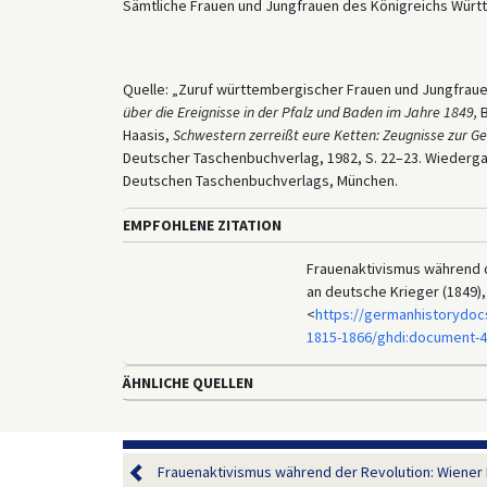
Sämtliche Frauen und Jungfrauen des Königreichs Würt
Quelle: „Zuruf württembergischer Frauen und Jungfrauen
über die Ereignisse in der Pfalz und Baden im Jahre 1849,
B
Haasis,
Schwestern zerreißt eure Ketten: Zeugnisse zur Ge
Deutscher Taschenbuchverlag, 1982, S. 22–23. Wiederg
Deutschen Taschenbuchverlags, München.
EMPFOHLENE ZITATION
Frauenaktivismus während d
an deutsche Krieger (1849),
<
https://germanhistorydoc
1815-1866/ghdi:document-
ÄHNLICHE QUELLEN
Frauenaktivismus während der Revolution: Wiener F