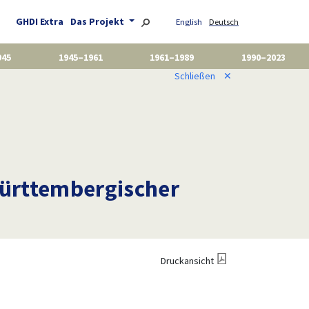
GHDI Extra
Das Projekt
English
Deutsch
945
1945–1961
1961–1989
1990–2023
Schließen
✕
württembergischer
Druckansicht