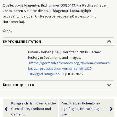
Quelle: bpk-Bildagentur, Bildnummer 00010443. Für Rechteanfragen
kontaktieren Sie bitte die bpk-Bildagentur: kontakt@bpk-
bildagentur.de oder Art Resource: requests@artres.com (für
Nordamerika).
© bpk
EMPFOHLENE ZITATION
Bivouaksleben (1848), veröffentlicht in: German
History in Documents and Images,
<
https://germanhistorydocs.org/de/vom-vormaerz-
bis-zur-preussischen-vorherrschaft-1815-
1866/ghdi:image-2259
> [08.06.2026].
ÄHNLICHE QUELLEN
Königreich Hannover: Garde-
Prinz Kraft zu Hohenlohe-
Grenadiere, Tambour und
Ingelfingen, Betrachtungen
Gemein...
über...