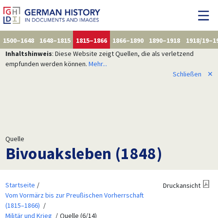
1500–1648
1648–1815
1815–1866
1866–1890
1890–1918
1918/19–1
Inhaltshinweis
: Diese Website zeigt Quellen, die als verletzend
empfunden werden können.
Mehr...
Schließen
✕
Quelle
Bivouaksleben (1848)
Startseite
Druckansicht
Vom Vormärz bis zur Preußischen Vorherrschaft
(1815–1866)
Militär und Krieg
Quelle (6/14)