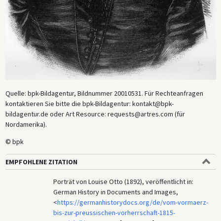
Quelle: bpk-Bildagentur, Bildnummer 20010531. Für Rechteanfragen
kontaktieren Sie bitte die bpk-Bildagentur: kontakt@bpk-
bildagentur.de oder Art Resource: requests@artres.com (für
Nordamerika).
© bpk
EMPFOHLENE ZITATION
Porträt von Louise Otto (1892), veröffentlicht in:
German History in Documents and Images,
<
https://germanhistorydocs.org/de/vom-vormaerz-
bis-zur-preussischen-vorherrschaft-1815-