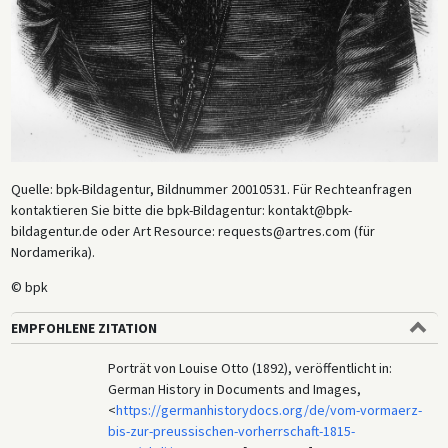
Quelle: bpk-Bildagentur, Bildnummer 20010531. Für Rechteanfragen
kontaktieren Sie bitte die bpk-Bildagentur: kontakt@bpk-
bildagentur.de oder Art Resource: requests@artres.com (für
Nordamerika).
© bpk
EMPFOHLENE ZITATION
Porträt von Louise Otto (1892), veröffentlicht in:
German History in Documents and Images,
<
https://germanhistorydocs.org/de/vom-vormaerz-
bis-zur-preussischen-vorherrschaft-1815-