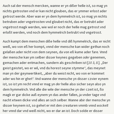
Auch sal der mensch mercken, wanne er yn dißer helle ist, so mag yn
nichts getrosten vnd er kan nicht glouben, das er ymmer erlost ader
getrost werde. Aber wan er yn dem hymmelrich ist, so mag yn nichts
betruben ader vngetrosten vnd gloubet nicht, das er betrubt ader
vngetrost magk werden, wie wol er noch der helle mag getrost vnd
erloßt werden, vnd noch dem hymmelrich betrubt vnd vngetrost.
Auch kumpt dem menschen diße helle vnd diß hymmelrich, das er nicht
weiß, wo von eß her kompt, vnnd der mensche kan wider gethun noch
gelaßen ader nicht von dem seynen, da von eß kume ader fare. Vnnd
der mensche kan ym selber disser keynes gegeben
oder
genemen,
gemachen ader entmachen, sundern als geschriben ist [
10 3, 8
.]. „Der
geist geistet, wo er wil, vnd du horest seyne stymme“, das meynet
man yn der geynwertikeit, „aber du weist nicht, wo von er kommet
ader wo hin er ghet“. Vnd wanne der mensche yn disser czvier eynem
ist, so ist ym recht vnnd er mag yn
der
helle also sicher seyn also yn
dem hymmelrich. Vnd alle die wile der mensche yn der czeit ist, ßo
magk er gar dicke auß eynem yn das ander fallen, ja vnder tage vnd
nacht etwen dicke vnd alles an sich selber. Wanne abir der mensche yn
disser keynem ist, so gehet er mit den creaturen vmmb vnnd
wackelt
her vnnd dar vnd weiß nicht, wo er dar an ist. Doch solde er disser