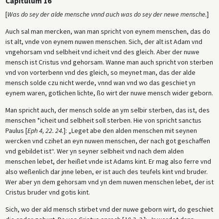
Capitulum 16
[
Was do sey der alde mensche vnnd auch was do sey der newe mensche.
]
Auch sal man mercken, wan man spricht von eynem menschen, das do
ist alt, vnde von eynem nuwen menschen. Sich, der alt ist Adam vnd
vngehorsam vnd selbheit vnd icheit vnd des gleich. Aber der nuwe
mensch ist Cristus vnd gehorsam. Wanne man auch spricht von sterben
vnd von vorterbenn vnd des gleich, so meynet man, das der alde
mensch solde czu nicht werde, vnnd wan vnd wo das geschiet yn
eynem waren, gotlichen lichte, ßo wirt der nuwe mensch wider geborn.
Man spricht auch, der mensch solde an ym selbir sterben, das ist, des
menschen *icheit und selbheit soll sterben. Hie von spricht sanctus
Paulus [
Eph 4, 22. 24.
]: „Leget abe den alden menschen mit seynen
wercken vnd czihet an eyn nuwen menschen, der nach got geschaffen
vnd gebildet ist“. Wer yn seyner selbheit vnd nach dem alden
menschen lebet, der heißet vnde ist Adams kint. Er mag also ferre vnd
also weßenlich dar jnne leben, er ist auch des teufels kint vnd bruder.
Wer aber yn dem gehorsam vnd yn dem nuwen menschen lebet, der ist
Cristus bruder vnd gotis kint.
Sich, wo der ald mensch stirbet vnd der nuwe geborn wirt, do geschiet