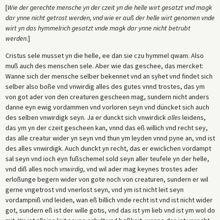
[
Wie der gerechte mensche yn der czeit yn die helle wirt gesatzt vnd magk
dar ynne nicht getrost werden, vnd wie er auß der helle wirt genomen vnde
wirt yn das hymmelrich gesatzt vnde magk dar ynne nicht betrubt
werden
.]
Cristus sele musset yn die helle, ee dan sie czu hymmel qwam. Also
muß auch des menschen sele. Aber wie das geschee, das mercket:
Wanne sich der mensche selber bekennet vnd an syhet vnd findet sich
selber also boße vnd vnwirdig alles des gutes vnnd trostes, das ym
von got ader von den creaturen gescheen mag, sundern nicht anders
danne eyn ewig vordammen vnd vorloren seyn vnd düncket sich auch
des selben vnwirdigk seyn. Ja er dunckt sich vnwirdick
alles
leidens,
das ym yn der czeit gescheen kan, vnnd das eß willich vnd recht sey,
das alle creatur wider yn seyn vnd thun ym leyden vnnd pyne an, vnd ist
des alles vnwirdigk. Auch dunckt yn recht, das er ewiclichen vordampt
sal seyn vnd ioch eyn fußschemel sold seyn aller teufele yn der helle,
vnd diß alles noch
vnwirdig
, vnd wil ader mag keynes trostes ader
erloßunge begern wider von gote noch von creaturen, sundern er wil
gerne vngetrost vnd vnerlost seyn, vnd ym ist nicht leit seyn
vordampniß vnd leiden, wan eß billich vnde recht ist vnd ist nicht wider
got, sundern eß ist der wille gotis, vnd das ist ym lieb vnd ist ym wol do