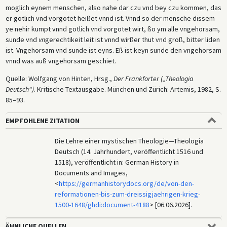
moglich eynem menschen, also nahe dar czu vnd bey czu kommen, das
er gotlich vnd vorgotet heißet vnnd ist. Vnnd so der mensche dissem
ye nehir kumpt vnnd gotlich vnd vorgotet wirt, ßo ym alle vngehorsam,
sunde vnd
vn
gerechtikeit leit ist vnnd wirßer thut vnd groß, bitter liden
ist. Vngehorsam vnd sunde ist eyns. Eß ist keyn sunde den vngehorsam
vnnd was auß vngehorsam geschiet.
Quelle: Wolfgang von Hinten, Hrsg.,
Der Frankforter („Theologia
Deutsch“)
. Kritische Textausgabe. München und Zürich: Artemis, 1982, S.
85–93.
EMPFOHLENE ZITATION
Die Lehre einer mystischen Theologie—Theologia
Deutsch (14. Jahrhundert, veröffentlicht 1516 und
1518), veröffentlicht in: German History in
Documents and Images,
<
https://germanhistorydocs.org/de/von-den-
reformationen-bis-zum-dreissigjaehrigen-krieg-
1500-1648/ghdi:document-4188
> [06.06.2026].
ÄHNLICHE QUELLEN