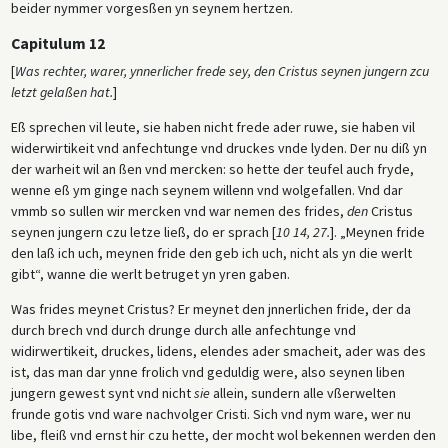
beider nymmer vorgesßen yn seynem hertzen.
Capitulum 12
[
Was rechter, warer, ynnerlicher frede sey, den Cristus seynen jungern zcu
letzt gelaßen hat.
]
Eß sprechen vil leute, sie haben nicht frede ader ruwe, sie haben vil
widerwirtikeit vnd anfechtunge vnd druckes vnde lyden. Der nu diß yn
der warheit wil an ßen vnd mercken: so hette der teufel auch fryde,
wenne eß ym ginge nach seynem willenn vnd wolgefallen. Vnd dar
vmmb so sullen wir mercken vnd war nemen des frides,
den
Cristus
seynen jungern czu letze ließ, do er sprach [
10 14, 27.
]. „Meynen fride
den laß ich uch, meynen fride den geb ich uch, nicht als yn die werlt
gibt“, wanne die werlt betruget yn yren gaben.
Was frides meynet Cristus? Er meynet den jnnerlichen fride, der da
durch brech vnd durch drunge durch alle anfechtunge vnd
widirwertikeit, druckes, lidens, elendes ader smacheit, ader was des
ist, das man dar ynne frolich vnd geduldig were, also seynen liben
jungern gewest synt vnd nicht
sie
allein, sundern alle vßerwelten
frunde gotis vnd ware nachvolger Cristi. Sich vnd nym ware, wer nu
libe, fleiß vnd ernst hir czu hette, der mocht wol bekennen werden den