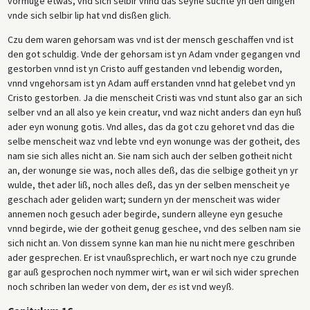
vormuge etwas, vnd sich selbir vnnd das seyne suchte yn den dingen
vnde sich selbir lip hat vnd disßen glich.
Czu dem waren gehorsam was vnd ist der mensch geschaffen vnd ist
den got schuldig. Vnde der gehorsam ist yn Adam vnder gegangen vnd
gestorben vnnd ist yn Cristo auff gestanden vnd lebendig worden,
vnnd vngehorsam ist yn Adam auff erstanden vnnd hat gelebet vnd yn
Cristo gestorben. Ja die menscheit Cristi was vnd stunt also gar an sich
selber vnd an all also ye kein creatur, vnd waz nicht anders dan eyn huß
ader eyn wonung gotis. Vnd alles, das da got czu gehoret vnd das die
selbe menscheit waz vnd lebte vnd eyn wonunge was der gotheit, des
nam sie sich alles nicht an. Sie nam sich auch der selben gotheit nicht
an, der wonunge sie was, noch alles deß, das die selbige gotheit yn yr
wulde, thet ader liß, noch alles deß, das yn der selben menscheit ye
geschach ader geliden wart; sundern yn der menscheit was wider
annemen noch gesuch ader begirde, sundern alleyne eyn gesuche
vnnd begirde, wie der gotheit genug geschee, vnd des selben nam sie
sich nicht an. Von dissem synne kan man hie nu nicht mere geschriben
ader gesprechen. Er ist vnaußsprechlich, er wart noch nye czu grunde
gar auß gesprochen noch nymmer wirt, wan er wil sich wider sprechen
noch schriben lan weder von dem, der
es
ist vnd weyß.