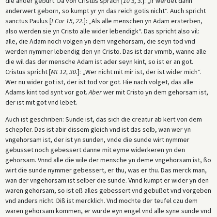
die ander geburt. Da von Cristus sprach [
10 3, 3.
]: „Ir werdet dann
anderwert geborn, so kumpt yr yn das reich gotis nicht“. Auch spricht
sanctus Paulus [
I Cor 15, 22.
]: „Als alle menschen yn Adam ersterben,
also werden sie yn Cristo alle wider lebendigk“. Das spricht also vil:
alle, die Adam noch volgen yn dem vngehorsam, die seyn tod vnd
werden nymmer lebendig den yn Cristo. Das ist dar vmmb, wanne alle
die wil das der mensche Adam ist ader seyn kint, so ist er an got.
Cristus spricht [
Mt 12, 30.
]: „Wer nicht mit mir ist, der ist wider mich“.
Wer nu wider got ist, der ist tod vor got. Hie nach volget, das alle
Adams kint tod synt vor got.
Aber
wer mit Cristo yn dem gehorsam ist,
der ist mit got vnd lebet.
Auch ist geschriben: Sunde ist, das sich die creatur ab kert von dem
schepfer. Das ist abir dissem gleich vnd ist das selb, wan wer yn
vngehorsam ist, der ist yn sunden, vnde die sunde wirt nymmer
gebusset noch gebessert danne mit eyme widerkeren yn den
gehorsam. Vnnd alle die wile der mensche yn deme vngehorsam ist, ßo
wirt die sunde nymmer gebessert, er thu, was er thu. Das merck man,
wan der vngehorsam ist selber die sunde. Vnnd kumpt er wider yn den
waren gehorsam, so ist eß alles gebessert vnd gebußet vnd vorgeben
vnd anders nicht. Diß ist mercklich. Vnd mochte der teufel czu dem
waren gehorsam kommen, er wurde eyn engel vnd alle syne sunde vnd