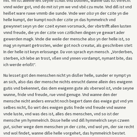
mit. Ym ist alleine leit seyne schult vnd boßheit, wanne das ist vnrecht
vnnd wider got, vnd do mit ist ym we vnd vbil czu mute. Vnd diß ist vnd
heißet ware ruwe vmmb die sunde. Vnde wer
also
yn der czite yn die
helle kumpt, der kumpt noch der czite yn das hymmelrich vnd
gewynnet seyn yn der czeit eynen vorsmack, der vbirtrifft allen lusten
vnnd freude, die yn der czite von czitlichen dingen ye gewart ader
gewerden magk. Vnde die weile der mensche also yn der helle ist, so
mag yn nymant getrosten, wider got noch creatur, als geschriben stet:
In der helle ist keyn erlosunge. Da von sprach eyn mensch. „Vorderben,
sterben, ich lebe an trost, vßen vnd ynnen vordampt, nymant bite, das
ich werde erloßt“.
Nu lesset got den menschen nicht yn disßer helle, sunder er nympt yn
an sich, also das der mensche nichts enrucht danne allein des ewigenn
gutis vnd bekennet, das dem ewigenn gute als vberwol ist, vnde seyne
wunne, fride vnd freude, rue vnnd genuge. Vnd wanne den der
mensche nicht anders enrucht noch begert dann das ewige gut vnd ym
selbes nicht, ßo wirt des ewigen gutis frede vnd freude vnd wunne
vnde luste, vnd was des ist, alles des menschen, vnd so ist der
mensche ym hymmelrich. Disse helle vnd diß hymmelrich seyn czwen
gut
, sicher wege dem menschen yn der czite, vnd wol ym, der sie recht
vnd wol findet, wanne diße helle vorgehet, das hymmelrich bestet.