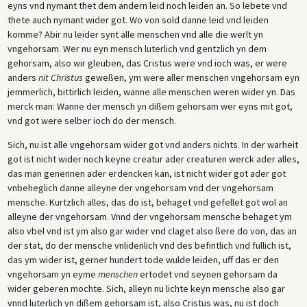
eyns vnd nymant thet dem andern leid noch leiden an. So lebete vnd
thete auch nymant wider got. Wo von sold danne leid vnd leiden
komme? Abir nu leider synt alle menschen vnd alle die werlt yn
vngehorsam. Wer nu eyn mensch luterlich vnd gentzlich yn dem
gehorsam, also wir gleuben, das Cristus were vnd ioch was, er were
anders
nit Christus
geweßen, ym were aller menschen vngehorsam eyn
jemmerlich, bittirlich leiden, wanne alle menschen weren wider yn. Das
merck man: Wanne der mensch yn dißem gehorsam wer eyns mit got,
vnd got were selber ioch do der mensch.
Sich, nu ist alle vngehorsam wider got vnd anders nichts. In der warheit
got ist nicht wider noch keyne creatur ader creaturen werck ader alles,
das man genennen ader erdencken kan, ist nicht wider got ader got
vnbeheglich danne alleyne der vngehorsam vnd der vngehorsam
mensche. Kurtzlich alles, das do ist, behaget vnd gefellet got wol an
alleyne der vngehorsam. Vnnd der vngehorsam mensche behaget ym
also vbel vnd ist ym also gar wider vnd claget also ßere do von, das an
der stat, do der mensche vnlidenlich vnd des befintlich vnd fullich ist,
das ym wider ist, gerner hundert tode wulde leiden, uff das er den
vngehorsam yn eyme
menschen
ertodet vnd seynen gehorsam da
wider geberen mochte. Sich, alleyn nu lichte keyn mensche also gar
vnnd luterlich yn dißem gehorsam ist, also Cristus was, nu ist doch