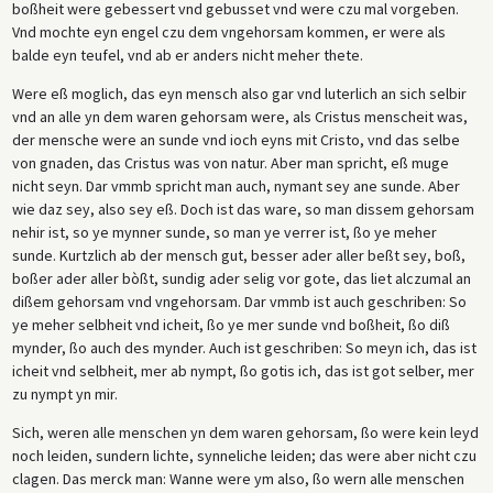
boßheit were gebessert vnd gebusset vnd were czu mal vorgeben.
Vnd mochte eyn engel czu dem vngehorsam kommen, er were als
balde eyn teufel, vnd ab er anders nicht meher thete.
Were eß moglich, das eyn mensch also gar vnd luterlich an sich selbir
vnd an alle yn dem waren gehorsam were, als Cristus menscheit was,
der mensche were an sunde vnd ioch eyns mit Cristo, vnd das selbe
von gnaden, das Cristus was von natur. Aber man spricht, eß muge
nicht seyn. Dar vmmb spricht man auch, nymant sey ane sunde. Aber
wie daz sey, also sey eß. Doch ist das ware, so man dissem gehorsam
nehir ist, so ye mynner sunde, so man ye verrer ist, ßo ye meher
sunde. Kurtzlich ab der mensch gut, besser ader aller beßt sey, boß,
boßer ader aller bòßt, sundig ader selig vor gote, das liet alczumal an
dißem gehorsam vnd vngehorsam. Dar vmmb ist auch geschriben: So
ye meher selbheit vnd icheit, ßo ye mer sunde vnd boßheit, ßo diß
mynder, ßo auch des mynder. Auch ist geschriben: So meyn ich, das ist
icheit vnd selbheit, mer ab nympt, ßo gotis ich, das ist got selber, mer
zu nympt yn mir.
Sich, weren alle menschen yn dem waren gehorsam, ßo were kein leyd
noch leiden, sundern lichte, synneliche leiden; das were aber nicht czu
clagen. Das merck man: Wanne were ym also, ßo wern alle menschen