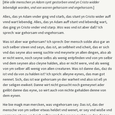
[
Wie alle menschen yn Adam synt gestorben vnnd yn Cristo widder
lebendigk worden, vnd von waren gehorsam vnd vngehorsam.
]
Alles, das yn Adam vnder ging vnd starb, das stunt yn Cristo wider auff
vnnd wart lebendig. Alles, das yn Adam auff stunt vnd lebendig wart,
das ging yn Cristo vnder vnd starp.
Was
was vnd ist aber daß? Ich
sprech: war gehorsam vnd vngehorsam.
Was ist aber war gehorsam? Ich sprech: Der mensch solde also gar an
sich selber steen vnd seyn, das ist, an selbheit vnd icheit, das er sich
vnd das seyne also wenig suchte vnd meynete yn allen dingen, also ab
er nicht were, noch seyne selbs als wenig entpfinden vnd von ym selbir
vnd dem seynen also cleyne halden, also er nicht were, vnd als wenig
von ym selber alß wenig von allen creaturen. Was ist danne das, daz do
ist vnd da von zu halden ist? Ich sprich: alleyne eynes, das man got
nennet. Sich, das ist war gehorsam yn der warheit vnd also ist eß yn
der seligen ewikeit. Danne wirt nicht gesucht noch gemeynet ader
gelibt danne das eyne, so wirt auch von nichte gehalden denne von
dem eynen.
Hie bie magk man mercken, was vngehorsam sey. Das ist, das der
mensche von ym selber etwas heldet vnd wenet, er sey vnd wisße vnd