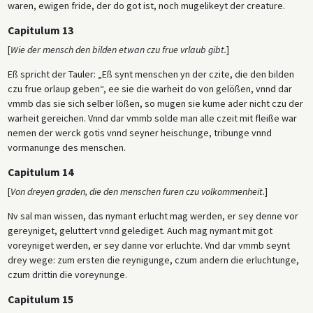
waren, ewigen fride, der do got ist, noch mugelikeyt der creature.
Capitulum 13
[
Wie der mensch den bilden etwan czu frue vrlaub gibt.
]
Eß spricht der Tauler: „Eß synt menschen yn der czite, die den bilden
czu frue orlaup geben“, ee sie die warheit do von gelößen, vnnd dar
vmmb das sie sich selber lößen, so mugen sie kume ader nicht czu der
warheit gereichen. Vnnd dar vmmb solde man alle czeit mit fleiße war
nemen der werck gotis vnnd seyner heischunge, tribunge vnnd
vormanunge des menschen.
Capitulum 14
[
Von dreyen graden, die den menschen furen czu volkommenheit.
]
Nv sal man wissen, das nymant erlucht mag werden, er sey denne vor
gereyniget, geluttert vnnd gelediget. Auch mag nymant mit got
voreyniget werden, er sey danne vor erluchte. Vnd dar vmmb seynt
drey wege: zum ersten die reynigunge, czum andern die erluchtunge,
czum drittin die voreynunge.
Capitulum 15