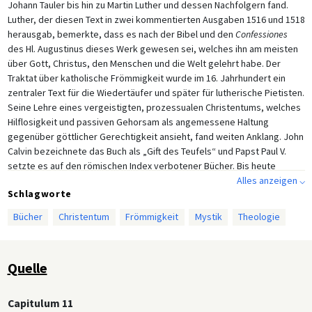
Johann Tauler bis hin zu Martin Luther und dessen Nachfolgern fand.
Luther, der diesen Text in zwei kommentierten Ausgaben 1516 und 1518
herausgab, bemerkte, dass es nach der Bibel und den
Confessiones
des Hl. Augustinus dieses Werk gewesen sei, welches ihn am meisten
über Gott, Christus, den Menschen und die Welt gelehrt habe. Der
Traktat über katholische Frömmigkeit wurde im 16. Jahrhundert ein
zentraler Text für die Wiedertäufer und später für lutherische Pietisten.
Seine Lehre eines vergeistigten, prozessualen Christentums, welches
Hilflosigkeit und passiven Gehorsam als angemessene Haltung
gegenüber göttlicher Gerechtigkeit ansieht, fand weiten Anklang. John
Calvin bezeichnete das Buch als „Gift des Teufels“ und Papst Paul V.
setzte es auf den römischen Index verbotener Bücher. Bis heute
wurden über 190 Ausgaben der
Theologia Deutsch
auf Deutsch,
Alles anzeigen ⌵
Schlagworte
Englisch, Niederländisch, Latein, Schwedisch, Dänisch, Russisch,
Italienisch, Chinesisch und Japanisch veröffentlicht.
Bücher
Christentum
Frömmigkeit
Mystik
Theologie
Quelle
Capitulum 11