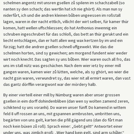
schelmen angentz mit unsren gsellen zů spilenn im schachzabell (so
nanten sy den schach; das wertlin hat ich nie ghört). Als man nun sy
niderfůrt, ich und die andren kleinen bůben ungeessen im roßstall
lagen, waren in der nacht ettlich, villicht der wirt selber, für kamer thür
komen, hatt wellen uffschliessen; do hat Anthonius inwennig ein
schruben ingeschrubet für das schloß, das bett an thür gerukt und ein
liecht entschlagen, dan er hatt allen weg wax kertzen by im und ein
fürzüg; hatt die andren gsellen schnell uffgewekt. Wie das die
schelmen horten, sind sy gewichen; am morgend fundent wier weder
wirt noch knecht. Das sagten sy uns bůben. Wier waren ouch all fro, das
uns im stall nütz was geschächen. Nach dem wier ietz by einer mill
gangen waren, kamen wier zů lütten, welche, als sy ghört, wo wier die
nacht gsin waren, verwundret sy, das wier nit all ermirt waren, dan vast
das gantz dörfflin verargwont war der mördery halb.
By einer vierteill einer mill by Nümburg waren aber unser grossen
gsellen in eim dorff dohindenbliben (dan wen sy wolten zamend zeren,
schiktend sy uns voranhi). Do waren unser fünff. Do kamend in wittem
feld 8 uff rossen an uns, mit gspannen armbrusten, umbritten uns,
begärten von uns gelt, karten die pfill gägend uns (dan do fůrt man
noch kein büxen zů roß). Sprach einer: „Gebt gelt!“ Antwortet einer
under uns, was zimlich groß: „Wier hand kein gelt, sind arm schůler.“