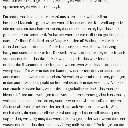
weri. Ich entschuldiget mich, vermeint, es weri so lantz bruch;
sprachen sy, es weri noch nit zyt.
Ein ander mall kam ein mörder zů uns allen in eim wald, elff mill
hiedisent Nürenberg; do waren wier all by einandren. Der wolt angentz
nůn mit unsren bacchanten spilen, das er uns hinderte, byß das sine
gsellen zamen kemmend. Do hatten wier gar ein redlichen gsellen, mit
namen Anthoni Schalbetter uß Visperzenden uß Walles, der forcht 4
oder 5 nit, wie er den das zů der Nümburg und Minchen woll erzeigt
hatt, und sunst an mer orten. Der selb tröwet dem mörder, er selte sich
von uns machen; das dat er. Nun was es spatt, das wier bloß in das
nechst dorff kummen mochten, und waren zwei wirtz huser do, sunst
wenig hüser. Do wier in das ein kamen, was der mörder vor uns da und
andre mer, an zwifell sine gsellen. Do wolten wier nit do bliben, giengen
in das ander wirtzhuß; bald so koment sy ouch in das wirtzhuß. Als man
nun znacht gessen hatt, was ieder so gschäfftig im huß, das man uns
kleinen bůben nütz wolt gen (dan wier sassen nümmerg ztisch in zmall),
wolt uns ouch nit niderfierren, sunder wier mießten im roßstall liegen.
Als man aber die großen niderfieret, sprach Anthoni zum wirt: „Wirt,
mich dunkt, du habest seltzam gest und sigest du nit vill besser; ich
sagen dier, wirt, leg uns, das wier sicher sigen, oder wier wend dier ein
wäsen machen, das dier das huß zů eng můß werden.“ Do begärten die