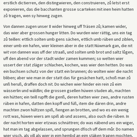
erstlich dictierren, den distingwieren, den construieren, zů letst erst
exponieren, das die bacchanten grosse scarteken mit inen heim hatten
zů tragen, wen sy hinweg zugen.
Von dannen zugen unser 8 wider hinweg uff Träsen zů; kamen wider,
das wier aber grossen hunger litten. Do wurden wier rättig, uns ein tag
zů teillen: ettlich solten umb gens sächen, ettlich umb rüben und ziblen,
einer umb ein hafen, wier kleinen aber in die statt Nüwmark gan, die nit
wit von dannen was uff der straaß, und solten umb brot und saltz lůgen,
uff den abend vor der stadt wider zamen kummen; so welten wier
ussert der stat zläger schlachen, kochen, was wier den hetten. Do was
ein buchsen schutz von der statt ein brunnen; do wolten wier die nacht
bliben; aber wie man in der statt das für gesächen hatt, schoß man zů
unß heruß, draffen doch nit. Do wichen wier hinder ein rein zů eim
wässerlin und wäldlin; die grossen gsellen hüwen studen ab, machten
ein hütten; ein teill rupfft die genß, deren hatten wier zwo, andre rusten
rüben in hafen, datten den kopff und füß, item die dären drin, andre
machten zwon hültzen spiß, fiengen an brotten, und wo es ein wenig
rott was, hüwen wiers am spiß ab und assens, also ouch die rüben. In
der nacht horten wier etzwas schnättren; do was näbend uns ein wiger,
hat man im tag abgelassen, und sprungen dfisch uff dem můr. Do namen
wier visch, als vill als wier in eim hembd an eim stäken tragen mochten,