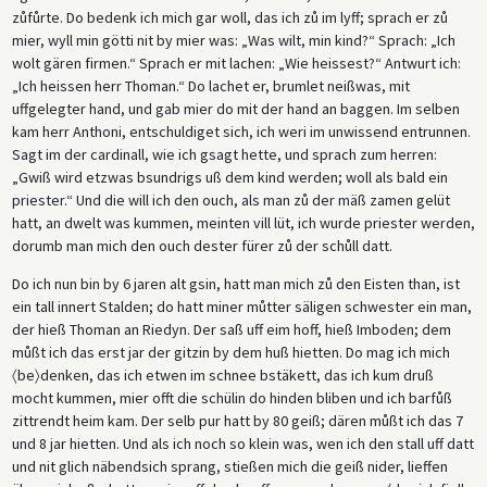
zůfůrte. Do bedenk ich mich gar woll, das ich zů im lyff; sprach er zů
mier, wyll min götti nit by mier was: „Was wilt, min kind?“ Sprach: „Ich
wolt gären firmen.“ Sprach er mit lachen: „Wie heissest?“ Antwurt ich:
„Ich heissen herr Thoman.“ Do lachet er, brumlet neißwas, mit
uffgelegter hand, und gab mier do mit der hand an baggen. Im selben
kam herr Anthoni, entschuldiget sich, ich weri im unwissend entrunnen.
Sagt im der cardinall, wie ich gsagt hette, und sprach zum herren:
„Gwiß wird etzwas bsundrigs uß dem kind werden; woll als bald ein
priester.“ Und die will ich den ouch, als man zů der mäß zamen gelüt
hatt, an dwelt was kummen, meinten vill lüt, ich wurde priester werden,
dorumb man mich den ouch dester fürer zů der schůll datt.
Do ich nun bin by 6 jaren alt gsin, hatt man mich zů den Eisten than, ist
ein tall innert Stalden; do hatt miner můtter säligen schwester ein man,
der hieß Thoman an Riedyn. Der saß uff eim hoff, hieß Imboden; dem
můßt ich das erst jar der gitzin by dem huß hietten. Do mag ich mich
〈be〉denken, das ich etwen im schnee bstäkett, das ich kum druß
mocht kummen, mier offt die schülin do hinden bliben und ich barfůß
zittrendt heim kam. Der selb pur hatt by 80 geiß; dären můßt ich das 7
und 8 jar hietten. Und als ich noch so klein was, wen ich den stall uff datt
und nit glich näbendsich sprang, stießen mich die geiß nider, lieffen