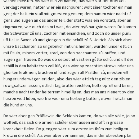
wichen mießten. Als wier nun vernamen, das wier vor der oberkeit
verklagt waren, hatten wier ein nachpuren; wolt siner tochter ein man
gen; der hatt ein stall mit gmesten gensen; dem namen wier nachtz 3
gens und zugen an das ander teill der statt; was ein vorstatt, aber an
ringmuren, wie ouch das ort was, do wier byß har gsin waren. Do kamen
die Schwitzer zů uns, zächten mit einandren, und zoch do unser purß
uff Hall in Saxen zů und giengen in die schůll zů S. Uolrich. Als sich aber
unsre bacchanten so ungebirlich mit uns hielten, wurden unser ettlich
mit Paulo, minem vetter, zrad, von den bacchanten zů louffen, und
zugen gan Träsen. Do was do selbst nit vast ein gůtte schůl und uff der
schůll in den habitatzen voll lüß, das wier sy znacht im strow under uns
ghorten kräßmen; brachen uff und zugen uff Präßlen zů, miesten vill
hunger underwägen erliden, also das wier ettlich tag nütz den ziblen
row gsaltzen assen, ettlich tag bratten eichlen, holtz öpfell und biren,
manche nacht under heiterrem himel ligen, das man uns nienert by den
hüsren wolt liden, wie frie wier umb herberg batten; etwen hetzt man
die hünd an uns.
Do wier aber gan Präßlaw in die Schlesin kamen, do was alle völle, jo so
wolfeill, das sich die armen schůler über assen und offt in grosse
kranckheit fielen. Do giengen wier zum ersten im thům zum heiligen
krütz in die schůll. Als wier aber vernammen, das in der obresten pfar