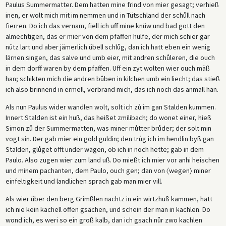
Paulus Summermatter. Dem hatten mine frind von mier gesagt; verhieß
inen, er wolt mich mit im nemmen und in Tütschland der schůll nach
fierren. Do ich das vernam, fiell ich uff mine knüw und bad gott den
almechtigen, das er mier von dem pfaffen hulfe, der mich schier gar
nütz lart und aber jämerlich übell schlůg, dan ich hatt eben ein wenig
lärnen singen, das salve und umb eier, mit andren schůleren, die ouch
in dem dorff waren by dem pfaffen. Uff ein zyt wolten wier ouch mäß
han; schikten mich die andren bůben in kilchen umb ein liecht; das stieß
ich also brinnend in ermell, verbrand mich, das ich noch das anmall han.
Als nun Paulus wider wandlen wolt, solt ich zů im gan Stalden kummen.
Innert Stalden ist ein huß, das heißet zmilibach; do wonet einer, hieß
Simon zů der Summermatten, was miner můtter brůder; der solt min
vogt sin. Der gab mier ein gold guldin; den trůg ich im hendlin byß gan
Stalden, glůget offt under wägen, ob ich in noch hette; gab in dem
Paulo. Also zugen wier zum land uß. Do mießt ich mier vor anhi heischen
und minem pachanten, dem Paulo, ouch gen; dan von 〈wegen〉 miner
einfeltigkeit und landlichen sprach gab man mier vill.
Als wier über den berg Grimßlen nachtz in ein wirtzhuß kammen, hatt
ich nie kein kachell offen gsächen, und schein der man in kachlen. Do
wond ich, es weri so ein groß kalb, dan ich gsach nůr zwo kachlen