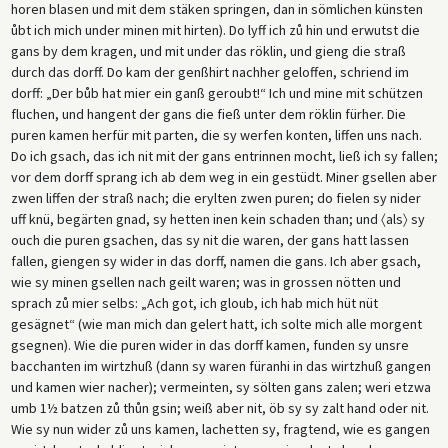
horen blasen und mit dem stäken springen, dan in sömlichen künsten
ůbt ich mich under minen mit hirten). Do lyff ich zů hin und erwutst die
gans by dem kragen, und mit under das röklin, und gieng die straß
durch das dorff. Do kam der genßhirt nachher geloffen, schriend im
dorff: „Der bůb hat mier ein ganß geroubt!“ Ich und mine mit schützen
fluchen, und hangent der gans die fieß unter dem röklin fürher. Die
puren kamen herfür mit parten, die sy werfen konten, liffen uns nach.
Do ich gsach, das ich nit mit der gans entrinnen mocht, ließ ich sy fallen;
vor dem dorff sprang ich ab dem weg in ein gestüdt. Miner gsellen aber
zwen liffen der straß nach; die erylten zwen puren; do fielen sy nider
uff knü, begärten gnad, sy hetten inen kein schaden than; und 〈als〉 sy
ouch die puren gsachen, das sy nit die waren, der gans hatt lassen
fallen, giengen sy wider in das dorff, namen die gans. Ich aber gsach,
wie sy minen gsellen nach geilt waren; was in grossen nötten und
sprach zů mier selbs: „Ach got, ich gloub, ich hab mich hüt nüt
gesägnet“ (wie man mich dan gelert hatt, ich solte mich alle morgent
gsegnen). Wie die puren wider in das dorff kamen, funden sy unsre
bacchanten im wirtzhuß (dann sy waren füranhi in das wirtzhuß gangen
und kamen wier nacher); vermeinten, sy sölten gans zalen; weri etzwa
umb 1½ batzen zů thůn gsin; weiß aber nit, öb sy sy zalt hand oder nit.
Wie sy nun wider zů uns kamen, lachetten sy, fragtend, wie es gangen