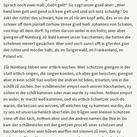
Sprach noch zwei mall: „Gebt gelt!“ So sagt unser gsell aber: „Wier
hand kein gelt und gend üch kein gelt und sind üch nütz schuldig.“ Do
zukt der rütter das schwärt, hüw im zů růr am kopf anhi, das er im die
schnier uff dem püntell zerhüw. Unser gsell hieß Johannes von Schalen,
von Visp uß dem dorff. Sy ritten darvon wider in ein holtz; wier aber
giengen uff Nümburg zů. Bald kamen unser bacchanten; die hatten die
schelmen nienert gesächen. Wier sind ouch sunst offt in gferden gsin
der rütter und mörder halb, als im Türigerwald, im Frankenland, im
Poland etc.
Zůr Nümburg bliben wier ettlich wuchen. Wier schützen giengen in der
statt ettlich singen, die singen konden, ich aber gan heischen; giengen
aber in kein schůl. Das wolten die andren nit liden, tröwten, uns in die
schůll zů züchen. Der schůlmeister empot ouch unsren bacchanten, sy
sölten in die schůl kummen oder man wurde sy reichen. Anthoni empot
im wider, er mecht woll kummen, und als ettlich Schwitzer ouch do
waren, die liessen uns wissen, uff welchen tag sy kummen wurdin, das
sy uns nit unversächenlich überfielin. Do trůgen wier kleinen schützen
stein uff das tach, Anthoni aber und die andren namen die thür in. Do
kam der schůlmeister mit der gantzen proceß siner schützen und
bacchanten; aber wier bůben wurffen mit steinen zů inen, das sy