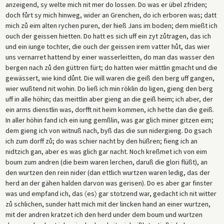
anzeigend, sy welte mich nit mer do lossen. Do was er übel zfriden;
doch fůrt sy mich hinweg, wider an Grenchen, do ich erboren was; datt
mich zů eim alten rychen puren, der hieß Jans im boden; dem mießt ich
ouch der geissen hietten. Do hatt es sich uff ein zyt zůtragen, das ich
und ein iunge tochter, die ouch der geissen irem vatter hůt, das wier
uns vernarret hattend by einer wasserleitten, do man das wasser den
bergen nach zů den güttren fürt; do hatten wier mättlin gmacht und die
gewässert, wie kind důnt. Die will waren die geiß den berg uff gangen,
wier wußtend nit wohin. Do ließ ich min röklin do ligen, gieng den berg
uff in alle höhin; das meittlin aber gieng an die geiß heim; ich aber, der
ein arms dienstlin was, dorfft nit heim kommen, ich hette dan die geiß.
In aller höhin fand ich ein iung gemßlin, was gar glich miner gitzen eim;
dem gieng ich von witnuß nach, byß das die sun nidergieng. Do gsach
ich zum dorff zů; do was schier nacht by den hüßren; fieng ich an
nidtzich gan, aber es was glich gar nacht. Noch kreßmet ich von eim
boum zum andren (die beim waren lerchen, daruß die glori flüßt), an
den wurtzen den rein nider (dan ettlich wurtzen waren ledig, das der
herd an der gähen halden darvon was gerisen). Do es aber gar finster
was und empfand ich, das 〈es〉 gar stotzend war, gedacht ich nit witter
zů schlichen, sunder hatt mich mit der lincken hand an einer wurtzen,
mit der andren kratzet ich den herd under dem boum und wurtzen