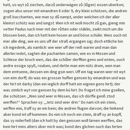
hatt, so wyt zů ziechen, darzů underwägen zů 〈lůgen〉 essen uberkon;
zogen also unser mit einandren 8 oder 9, dry klein schützen, die andren
groß bacchanten, wie man sy dů nampt, under welchen ich der aller
kleinst schütz was und iungst. Wen ich nit woll mocht zů gan, gieng min
vetter Paulus nach mier mit der růtten oder stäklin, zwikt mich um die
blossen bein, dan ich hatt kein hosen an und böse schülin. Weis ouch nit
mer alle ding, wie es uns uff der straß ergangen sig; doch ettliche bin
ich ingedenk, als namlich: wie wier uff der reiß waren und man dan
allerlei redet, sagten die pachanten zamen, wie es in Missen und
Schlese der bruch weri, das die schůler derfften gens und enten, ouch
andre essige spyß, rouben, und dette man eim nütz drum, wen man
dem entrunne, dessen ein ding gsin weri. Uff ein tag waren wier nit wyt
von eim dorff; do was ein grosser huffen gensen by einandren und was
der hirt nit darby (dan ein ieglich dorff hatt ein eignen gens hirt); der
was zimlich wyt von gensen by dem kü hirt. Do fraget ich mine gsellen,
die schützen: „Wen sind wier in Missen, das ich dörffe genß ztod
werffen?“ Sprachen sy: „Jetz sind wier drin.“ Do nam ich ein stein,
wirffen eini, traff sy an ein bein; die andren flugen darvon; die hinkend
aber kond nit uff kummen. Do nim ich noch ein stein, draff sy an kopff,
das sy niderfiell (dan ich hatt by den geissen woll lärnen werffen, das
kein hirt mins alters über mich was; kond des glichen ouch das hirten