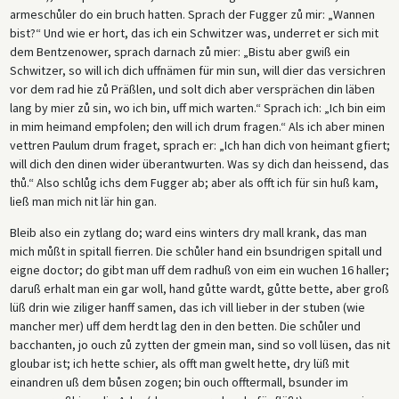
armeschůler do ein bruch hatten. Sprach der Fugger zů mir: „Wannen
bist?“ Und wie er hort, das ich ein Schwitzer was, underret er sich mit
dem Bentzenower, sprach darnach zů mier: „Bistu aber gwiß ein
Schwitzer, so will ich dich uffnämen für min sun, will dier das versichren
vor dem rad hie zů Präßlen, und solt dich aber versprächen din läben
lang by mier zů sin, wo ich bin, uff mich warten.“ Sprach ich: „Ich bin eim
in mim heimand empfolen; den will ich drum fragen.“ Als ich aber minen
vettren Paulum drum fraget, sprach er: „Ich han dich von heimant gfiert;
will dich den dinen wider überantwurten. Was sy dich dan heissend, das
thů.“ Also schlůg ichs dem Fugger ab; aber als offt ich für sin huß kam,
ließ man mich nit lär hin gan.
Bleib also ein zytlang do; ward eins winters dry mall krank, das man
mich můßt in spitall fierren. Die schůler hand ein bsundrigen spitall und
eigne doctor; do gibt man uff dem radhuß von eim ein wuchen 16 haller;
daruß erhalt man ein gar woll, hand gůtte wardt, gůtte bette, aber groß
lüß drin wie ziliger hanff samen, das ich vill lieber in der stuben (wie
mancher mer) uff dem herdt lag den in den betten. Die schůler und
bacchanten, jo ouch zů zytten der gmein man, sind so voll lüsen, das nit
gloubar ist; ich hette schier, als offt man gwelt hette, dry lüß mit
einandren uß dem bůsen zogen; bin ouch offtermall, bsunder im