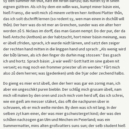
sy den summer hin thůt, hatt ein hirtlin dartzů; das hüttet sy in sinen
eignen güttren. Als ich by dem ein willin was, kumpt miner bäsin eini,
hieß Fransy, die wolt mich zů minem vettren herr Anthoni Platter thůn,
das ich solt dschrifft lernen (so redent sy, wen man einen in dschůll will
thůn). Der herr was do nit mer an Grenchen, sunder was ein alter herr
worden zů S. Niclaus im dorff, das man Gasen nempt. Do der pur, der da
hieß Antscho (Anthoni) an der habtzucht, hort miner bäsin meinung, was
er übell zfriden, sprach, ich wurde nüdt lärnen, und satzt den zeiger
der rechten hand mitten in die linggen hand und sprach: „Als wenig wird
der bůb lärnen, als ich den finger do durhin mag stossen.“ Das gsach
ich und hortz. Sprach bäsin: „ä wär weiß? Gott hatt im sine gaben nit
verseit; es mag noch ein frommer priester uß im werden.“ Fůrt mich
also zů dem herren; was (gedenken) umb die 9 jar oder zechend halbs.
Do gieng es mier erst übell, den der herr was gar ein zornig man, ich
aber ein ungeschikt puren bieblin. Der schlůg mich grusam übell, nam
mich vill malen by den oren und zoch mich vom herd uff, das ich schrei,
wie ein geiß am messer stäket, das offt die nachpuren über in
schruwen, eb er mich welte mirden. By dem was ich nit lang. In der
selben zyt kam einer, der was mier gschwisterget kind; der was den
schůlen nachzogen gan Ulm und Minchen im Peierland; was ein
Summermatter, mins alten großvatters suns sun; der selb student hieß