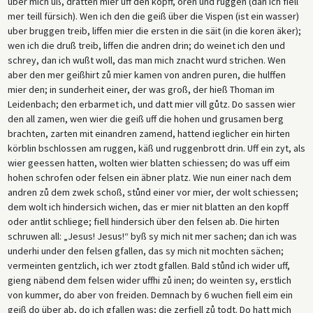
über mich uß, dratten mier uff den kopff, oren und ruggen (dan ich fiell
mer teill fürsich). Wen ich den die geiß über die Vispen (ist ein wasser)
uber bruggen treib, liffen mier die ersten in die säit (in die koren äker);
wen ich die druß treib, liffen die andren drin; do weinet ich den und
schrey, dan ich wußt woll, das man mich znacht wurd strichen. Wen
aber den mer geißhirt zů mier kamen von andren puren, die hulffen
mier den; in sunderheit einer, der was groß, der hieß Thoman im
Leidenbach; den erbarmet ich, und datt mier vill gůtz. Do sassen wier
den all zamen, wen wier die geiß uff die hohen und grusamen berg
brachten, zarten mit einandren zamend, hattend ieglicher ein hirten
körblin bschlossen am ruggen, käß und ruggenbrott drin. Uff ein zyt, als
wier geessen hatten, wolten wier blatten schiessen; do was uff eim
hohen schrofen oder felsen ein äbner platz. Wie nun einer nach dem
andren zů dem zwek schoß, stůnd einer vor mier, der wolt schiessen;
dem wolt ich hindersich wichen, das er mier nit blatten an den kopff
oder antlit schliege; fiell hindersich über den felsen ab. Die hirten
schruwen all: „Jesus! Jesus!“ byß sy mich nit mer sachen; dan ich was
underhi under den felsen gfallen, das sy mich nit mochten sächen;
vermeinten gentzlich, ich wer ztodt gfallen. Bald stůnd ich wider uff,
gieng näbend dem felsen wider uffhi zů inen; do weinten sy, erstlich
von kummer, do aber von freiden. Demnach by 6 wuchen fiell eim ein
geiß do über ab, do ich gfallen was; die zerfiell zů todt. Do hatt mich