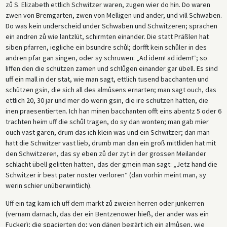
zů S. Elizabeth ettlich Schwitzer waren, zugen wier do hin. Do waren
zwen von Bremgarten, zwen von Melligen und ander, und vill Schwaben.
Do was kein underscheid under Schwaben und Schwitzeren; sprachen
ein andren zů wie lantzlüt, schirmten einander. Die statt Präßlen hat
siben pfarren, iegliche ein bsundre schůl; dorfft kein schůler in des
andren pfar gan singen, oder sy schruwen: „Ad idem! ad idem!“; so
liffen den die schützen zamen und schlůgen einander gar übell. Es sind
uff ein mall in der stat, wie man sagt, ettlich tusend bacchanten und
schützen gsin, die sich all des almůsens ernarten; man sagt ouch, das
ettlich 20, 30 jar und mer do werin gsin, die ire schützen hatten, die
inen praesentierten. Ich han minen bacchanten offt eins abentz 5 oder 6
trachten heim uff die schůl tragen, do sy dan wonten; man gab mier
ouch vast gären, drum das ich klein was und ein Schwitzer; dan man
hatt die Schwitzer vast lieb, drumb man dan ein groß mittliden hat mit
den Schwitzeren, das sy eben zů der zyt in der grossen Meilander
schlacht übell gelitten hatten, das der gmein man sagt: „Jetz hand die
Schwitzer ir best pater noster verloren“ (dan vorhin meint man, sy
werin schier unüberwintlich).
Uff ein tag kam ich uff dem markt zů zweien herren oder junkerren
(vernam darnach, das der ein Bentzenower hieß, der ander was ein
Fucker); die spacierten do; von dänen begärt ich ein almůsen, wie