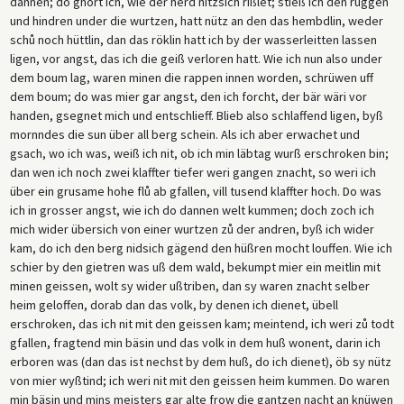
dannen; do ghort ich, wie der herd nitzsich rißlet; stieß ich den ruggen
und hindren under die wurtzen, hatt nütz an den das hembdlin, weder
schů noch hüttlin, dan das röklin hatt ich by der wasserleitten lassen
ligen, vor angst, das ich die geiß verloren hatt. Wie ich nun also under
dem boum lag, waren minen die rappen innen worden, schrüwen uff
dem boum; do was mier gar angst, den ich forcht, der bär wäri vor
handen, gsegnet mich und entschlieff. Blieb also schlaffend ligen, byß
mornndes die sun über all berg schein. Als ich aber erwachet und
gsach, wo ich was, weiß ich nit, ob ich min läbtag wurß erschroken bin;
dan wen ich noch zwei klaffter tiefer weri gangen znacht, so weri ich
über ein grusame hohe flů ab gfallen, vill tusend klaffter hoch. Do was
ich in grosser angst, wie ich do dannen welt kummen; doch zoch ich
mich wider übersich von einer wurtzen zů der andren, byß ich wider
kam, do ich den berg nidsich gägend den hüßren mocht louffen. Wie ich
schier by den gietren was uß dem wald, bekumpt mier ein meitlin mit
minen geissen, wolt sy wider ußtriben, dan sy waren znacht selber
heim geloffen, dorab dan das volk, by denen ich dienet, übell
erschroken, das ich nit mit den geissen kam; meintend, ich weri zů todt
gfallen, fragtend min bäsin und das volk in dem huß wonent, darin ich
erboren was (dan das ist nechst by dem huß, do ich dienet), öb sy nütz
von mier wyßtind; ich weri nit mit den geissen heim kummen. Do waren
min bäsin und mins meisters gar alte frow die gantzen nacht an knüwen