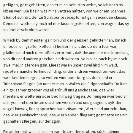
gelägen, gott gebätten, das er mich behütten welte, so ich noch by
läben weri. Die bäsin was mins vettren můtter, von welchem Joannes
Stumpf schribt, der zů Straßbur praeceptor ist gsin secundae classis.
Demnach wolten sy mich nit mer lassen geiß hietten, von wägen das sy
so übel erschroken waren.
Will ich by dem meister gsin bin und der geissen gehütten han, bin ich
einest in ein großen keßel mit heißer milch, die ob dem feur war,
gfallen unnd mich dermoßen verbrendt, daß die anmäler min lebenlang
von dir unnd andren gsechen sindt worden. So bin ich ouch by im noch
zwei mall in gferden gsin. Einest waren unser zwei hirtlin im wald,
redeten mancherlei kindlich ding; under andrem wunschten wier, das
wier kenden fliegen, so welten wier über berg uß dem land in
Tütschland fliegen (so nennet man in Walles die Eidgnoschafft). Do kam
ein grusamer grosser vogell zrůr uff uns geschossen, das wier
meinten, er welte ein oder bed hinweg tragen. Do fiengen wier bed an
schryen, mit den hirten stäklinen werren und uns gsägnen, byß der
vogell hinweg floch; sprachen wier zůsamen: „Wier hand unrecht than,
das wier gewinscht hand, das wier kenden fliegen“; gott hette uns nit
gschaffen zfliegen, sunder zgan.
Ein ander mall was ich in eim gar stotzenden graben, sůcht kleinne