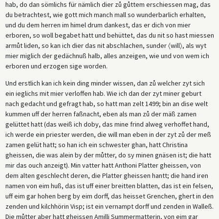
hab, do dan sömlichs für nämlich dier zů gůttem erschiessen mag, das
du betrachtest, wie gott mich manch mall so wunderbarlich erhalten,
und du dem herren im himel drum dankest, das er dich von mier
erboren, so woll begabet hatt und behüttet, das du nit so hast miessen
armůt liden, so kan ich dier das nit abschlachen, sunder 〈will〉, als wyt
mier miglich der gedächnuß halb, alles anzeigen, wie und von wem ich
erboren und erzogen sige worden.
Und erstlich kan ich kein ding minder wissen, dan zů welcher zyt sich
ein ieglichs mit mier verloffen hab. Wie ich dan der zyt miner geburt
nach gedacht und gefragt hab, so hatt man zelt 1499; bin an dise welt
kummen uff der herren faßnacht, eben als man zů der mäß zamen
gelüttet hatt (das weiß ich doby, das mine frind alweg verhoffet hand,
ich werde ein priester werden, die will man eben in der zyt zů der meß
zamen gelüt hatt; so han ich ein schwester ghan, hatt Christina
gheissen, die was alein by der můtter, do sy minen gnäsen ist; die hatt
mir das ouch anzeigt). Min vatter hatt Anthoni Platter gheissen, von
dem alten geschlecht deren, die Platter gheissen hantt; die hand iren
namen von eim huß, das ist uff einer breitten blatten, das ist ein felsen,
uff eim gar hohen berg by eim dorff, das heisset Grenchen, ghert in den
zenden und kilchhörin Visp; ist ein vernampt dorff und zenden in Walleß.
Die můtter aber hatt gheissen Amilli Summermatterin, von eim gar