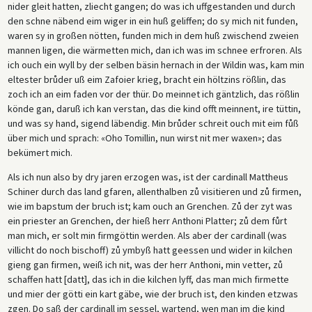
nider gleit hatten, zliecht gangen; do was ich uffgestanden und durch
den schne näbend eim wiger in ein huß geliffen; do sy mich nit funden,
waren sy in großen nötten, funden mich in dem huß zwischend zweien
mannen ligen, die wärmetten mich, dan ich was im schnee erfroren. Als
ich ouch ein wyll by der selben bäsin hernach in der Wildin was, kam min
eltester brůder uß eim Zafoier krieg, bracht ein höltzins rößlin, das
zoch ich an eim faden vor der thür. Do meinnet ich gäntzlich, das rößlin
könde gan, daruß ich kan verstan, das die kind offt meinnent, ire tüttin,
und was sy hand, sigend läbendig. Min brůder schreit ouch mit eim fůß
über mich und sprach: «Oho Tomillin, nun wirst nit mer waxen»; das
bekümert mich.
Als ich nun also by dry jaren erzogen was, ist der cardinall Mattheus
Schiner durch das land gfaren, allenthalben zů visitieren und zů firmen,
wie im bapstum der bruch ist; kam ouch an Grenchen. Zů der zyt was
ein priester an Grenchen, der hieß herr Anthoni Platter; zů dem fůrt
man mich, er solt min firmgöttin werden. Als aber der cardinall (was
villicht do noch bischoff) zů ymbyß hatt geessen und wider in kilchen
gieng gan firmen, weiß ich nit, was der herr Anthoni, min vetter, zů
schaffen hatt [datt], das ich in die kilchen lyff, das man mich firmette
und mier der götti ein kart gäbe, wie der bruch ist, den kinden etzwas
zgen. Do saß der cardinall im sessel, wartend, wen man im die kind