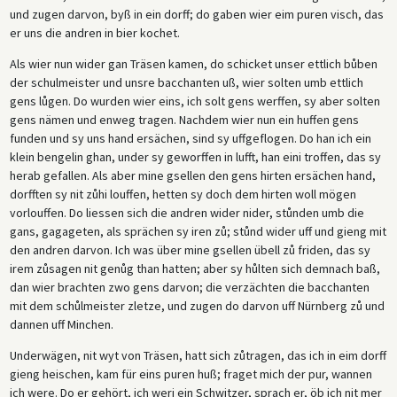
und zugen darvon, byß in ein dorff; do gaben wier eim puren visch, das
er uns die andren in bier kochet.
Als wier nun wider gan Träsen kamen, do schicket unser ettlich bůben
der schulmeister und unsre bacchanten uß, wier solten umb ettlich
gens lůgen. Do wurden wier eins, ich solt gens werffen, sy aber solten
gens nämen und enweg tragen. Nachdem wier nun ein huffen gens
funden und sy uns hand ersächen, sind sy uffgeflogen. Do han ich ein
klein bengelin ghan, under sy geworffen in lufft, han eini troffen, das sy
herab gefallen. Als aber mine gsellen den gens hirten ersächen hand,
dorfften sy nit zůhi louffen, hetten sy doch dem hirten woll mögen
vorlouffen. Do liessen sich die andren wider nider, stůnden umb die
gans, gagageten, als sprächen sy iren zů; stůnd wider uff und gieng mit
den andren darvon. Ich was über mine gsellen übell zů friden, das sy
irem zůsagen nit genůg than hatten; aber sy hůlten sich demnach baß,
dan wier brachten zwo gens darvon; die verzächten die bacchanten
mit dem schůlmeister zletze, und zugen do darvon uff Nürnberg zů und
dannen uff Minchen.
Underwägen, nit wyt von Träsen, hatt sich zůtragen, das ich in eim dorff
gieng heischen, kam für eins puren huß; fraget mich der pur, wannen
ich were. Do er gehört, ich weri ein Schwitzer, sprach er, öb ich nit mer