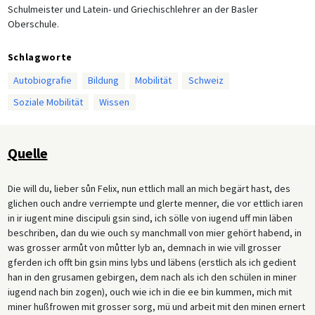
Schulmeister und Latein- und Griechischlehrer an der Basler
Oberschule.
Schlagworte
Autobiografie
Bildung
Mobilität
Schweiz
Soziale Mobilität
Wissen
Quelle
Die will du, lieber sůn Felix, nun ettlich mall an mich begärt hast, des
glichen ouch andre verriempte und glerte menner, die vor ettlich iaren
in ir iugent mine discipuli gsin sind, ich sölle von iugend uff min läben
beschriben, dan du wie ouch sy manchmall von mier gehört habend, in
was grosser armůt von můtter lyb an, demnach in wie vill grosser
gferden ich offt bin gsin mins lybs und läbens (erstlich als ich gedient
han in den grusamen gebirgen, dem nach als ich den schülen in miner
iugend nach bin zogen), ouch wie ich in die ee bin kummen, mich mit
miner hußfrowen mit grosser sorg, mü und arbeit mit den minen ernert