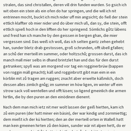
stralen, das sind christallen, deren vill drin funden wurden. So gsich ich
wit oben ein stein als ein ofen do har springen, und die will ich nit
entrinnen mocht, buckt ich mich nider uff min angsicht; do fiell der stein
ettlich klaffter ob mier nider und do über mich uß, dan sy, die stein, offt
ettlich spieß hoch in den lifften do her springend. Sömlichs gůtz läbens
und freid han ich manche by den geissen in bergen ghan, die mier
vergessen sind. Das weiß ich woll, das ich selten gantz zehen gehebt
han, sunder bletz drab gestossen, groß schrunden, offt übell gfallen;
an schů der merteill im summer, oder holtzschů; grossen durst, das ich
manch mall mier selbs in dhand brintzlet han und das für den durst
getrunken; spyß was am morgend vor tag ein rogginerbrüw (bappen
von roggin mäll gmacht); käß und rogginbrott gibt man eim in ein
körblin mit zů tragen am ruggen; znacht aber erwelte käßmilch, doch
dessen alles zimlich gnůg; im summer im höw ligen, im winter uff eim
strow sack voll wentellen und offt lüsen; so ligend gmeinlich die armen
hirtlin, die by den puren an den einödinen dienent.
Nach dem man mich ietz nit mer wolt lassen der geiß hietten, kam ich
zů eim puren (der hatt miner ein bäsin), der war kindig und zornmiettig;
dem mießt ich der kü hietten; den an der merteill orten in Walleß hatt
man kein gmeinen hirten zů den küien, sunder wär nit alpen hett, do er