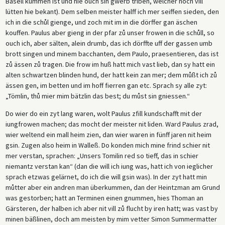
Basell kummen ist und hie ouch sin gwerb triben, welcher noch vill
lütten hie bekant). Dem selben meister halff ich mer seiffen sieden, den
ich in die schůl gienge, und zoch mit im in die dörffer gan äschen
kouffen. Paulus aber gieng in der pfar zů unser frowen in die schůll, so
ouch ich, aber sälten, alein drumb, das ich dörffte uff der gassen umb
brott singen und minem bacchanten, dem Paulo, praesentieren, das ist
zů ässen zů tragen. Die frow im huß hatt mich vast lieb, dan sy hatt ein
alten schwartzen blinden hund, der hatt kein zan mer; dem můßt ich zů
ässen gen, im betten und im hoff fierren gan etc. Sprach sy alle zyt:
„Tömlin, thů mier mim bätzlin das best; du můst sin gniessen.“
Do wier do ein zyt lang waren, wolt Paulus zfill kundschafft mit der
iungfrowen machen; das mocht der meister nit liden. Ward Paulus zrad,
wier weltend ein mall heim zien, dan wier waren in fünff jaren nit heim
gsin. Zugen also heim in Walleß. Do konden mich mine frind schier nit
mer verstan, sprachen: „Unsers Tomilin red so tieff, das in schier
niemantz verstan kan“ (dan die will ich iung was, hatt ich von ieglicher
sprach etzwas gelärnet, do ich die will gsin was). In der zyt hatt min
můtter aber ein andren man überkummen, dan der Heintzman am Grund
was gestorben; hatt an Terminen einen gnummen, hies Thoman an
Gärsteren, der halben ich aber nit vill zů flucht by iren hatt; was vast by
minen bäßlinen, doch am meisten by mim vetter Simon Summermatter