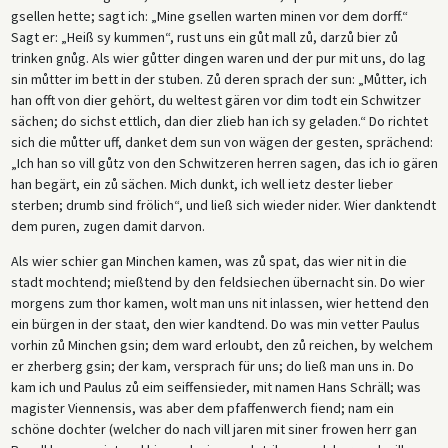
gsellen hette; sagt ich: „Mine gsellen warten minen vor dem dorff.“
Sagt er: „Heiß sy kummen“, rust uns ein gůt mall zů, darzů bier zů
trinken gnůg. Als wier gůtter dingen waren und der pur mit uns, do lag
sin můtter im bett in der stuben. Zů deren sprach der sun: „Můtter, ich
han offt von dier gehört, du weltest gären vor dim todt ein Schwitzer
sächen; do sichst ettlich, dan dier zlieb han ich sy geladen.“ Do richtet
sich die můtter uff, danket dem sun von wägen der gesten, sprächend:
„Ich han so vill gůtz von den Schwitzeren herren sagen, das ich io gären
han begärt, ein zů sächen. Mich dunkt, ich well ietz dester lieber
sterben; drumb sind frölich“, und ließ sich wieder nider. Wier danktendt
dem puren, zugen damit darvon.
Als wier schier gan Minchen kamen, was zů spat, das wier nit in die
stadt mochtend; mießtend by den feldsiechen übernacht sin. Do wier
morgens zum thor kamen, wolt man uns nit inlassen, wier hettend den
ein bürgen in der staat, den wier kandtend. Do was min vetter Paulus
vorhin zů Minchen gsin; dem ward erloubt, den zů reichen, by welchem
er zherberg gsin; der kam, versprach für uns; do ließ man uns in. Do
kam ich und Paulus zů eim seiffensieder, mit namen Hans Schräll; was
magister Viennensis, was aber dem pfaffenwerch fiend; nam ein
schöne dochter (welcher do nach vill jaren mit siner frowen herr gan