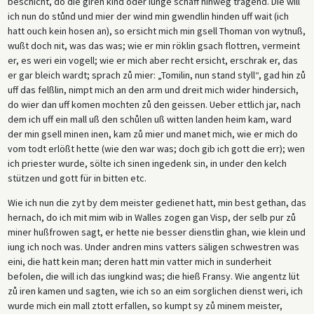
beschicht, do die giren kind oder iunge schaff hinweg tragend. Die will
ich nun do stůnd und mier der wind min gwendlin hinden uff wait (ich
hatt ouch kein hosen an), so ersicht mich min gsell Thoman von wytnuß,
wußt doch nit, was das was; wie er min röklin gsach flottren, vermeint
er, es weri ein vogell; wie er mich aber recht ersicht, erschrak er, das
er gar bleich wardt; sprach zů mier: „Tomilin, nun stand styll“, gad hin zů
uff das felßlin, nimpt mich an den arm und dreit mich wider hindersich,
do wier dan uff komen mochten zů den geissen. Ueber ettlich jar, nach
dem ich uff ein mall uß den schůlen uß witten landen heim kam, ward
der min gsell minen inen, kam zů mier und manet mich, wie er mich do
vom todt erlößt hette (wie den war was; doch gib ich gott die err); wen
ich priester wurde, sölte ich sinen ingedenk sin, in under den kelch
stützen und gott für in bitten etc.
Wie ich nun die zyt by dem meister gedienet hatt, min best gethan, das
hernach, do ich mit mim wib in Walles zogen gan Visp, der selb pur zů
miner hußfrowen sagt, er hette nie besser dienstlin ghan, wie klein und
iung ich noch was. Under andren mins vatters säligen schwestren was
eini, die hatt kein man; deren hatt min vatter mich in sunderheit
befolen, die will ich das iungkind was; die hieß Fransy. Wie angentz lüt
zů iren kamen und sagten, wie ich so an eim sorglichen dienst weri, ich
wurde mich ein mall ztott erfallen, so kumpt sy zů minem meister,