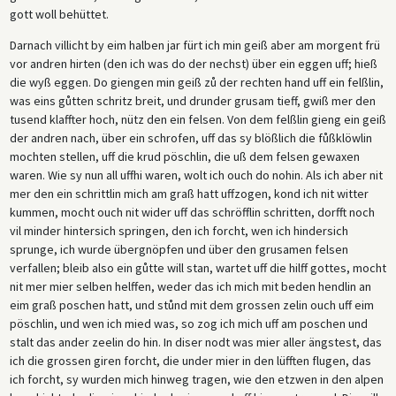
gott woll behüttet.
Darnach villicht by eim halben jar fürt ich min geiß aber am morgent frü
vor andren hirten (den ich was do der nechst) über ein eggen uff; hieß
die wyß eggen. Do giengen min geiß zů der rechten hand uff ein felßlin,
was eins gůtten schritz breit, und drunder grusam tieff, gwiß mer den
tusend klaffter hoch, nütz den ein felsen. Von dem felßlin gieng ein geiß
der andren nach, über ein schrofen, uff das sy blößlich die fůßklöwlin
mochten stellen, uff die krud pöschlin, die uß dem felsen gewaxen
waren. Wie sy nun all uffhi waren, wolt ich ouch do nohin. Als ich aber nit
mer den ein schrittlin mich am graß hatt uffzogen, kond ich nit witter
kummen, mocht ouch nit wider uff das schröfflin schritten, dorfft noch
vil minder hintersich springen, den ich forcht, wen ich hindersich
sprunge, ich wurde übergnöpfen und über den grusamen felsen
verfallen; bleib also ein gůtte will stan, wartet uff die hilff gottes, mocht
nit mer mier selben helffen, weder das ich mich mit beden hendlin an
eim graß poschen hatt, und stůnd mit dem grossen zelin ouch uff eim
pöschlin, und wen ich mied was, so zog ich mich uff am poschen und
stalt das ander zeelin do hin. In diser nodt was mier aller ängstest, das
ich die grossen giren forcht, die under mier in den lüfften flugen, das
ich forcht, sy wurden mich hinweg tragen, wie den etzwen in den alpen