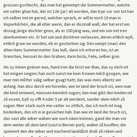
grossen gschlecht, das man hat genempt die Summermatter, welche
ein vatter ghan hat, der ist 126 〈jar〉 alt worden, dan 6 jar vor sim tot han
ich selber mit im gered, welcher sprach, er wißte noch 10 man in
Visperkilchöri, die all elter werin, dan er dozmall waß; der hat erst ein
drissig järige dochter gnon, als er 100 järig was, und ein sun mit iren
uberkummen etc. Er hat sün und döchtren verlassen, deren ettlich wyß,
ettlich graw sin worden, eb er gestorben sig. Den nampt 〈man〉 den
alten Hans Summermatter. Das huß, darin ich erboren bin, ist an
Grenchen, heisset An den Graben; darin bistu, Felix, selber gsin.
Als sy minen gnäsen was, hand iren die brist we than, das sy mich nit
hat mögen seigen; han ouch sunst nie kein frowen milch gsogen, wie
mier min můtter sälig selber gsagt hatt; das was mins ellentz ein
anfang. Han also durch ein hörenlin, wie im land der bruch ist, wen man
die kind entwent, miessen kiemilch sugen; dan man gibt den kinden nit
zů essen, byß sy offt 4 oder 5 jar alt werdent, sunder alein milch zů
sugen. Mier starb ouch min vatter so zittlich, das ich mich nit mag
bedenken, das ich in ie gesächen hab. Dan wie im land der bruch ist,
das vast alle wiber wäben wie ouch näien können, gand die man vor
dem winter uß dem land (vast in Berner piet), wullen zů kouffen; die
spinnent den die wiber und machend landdůch druß zů röken und