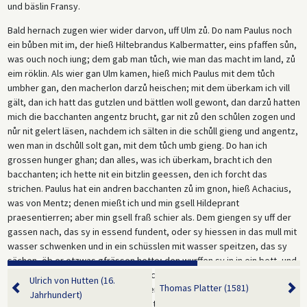
und bäslin Fransy.
Bald hernach zugen wier wider darvon, uff Ulm zů. Do nam Paulus noch
ein bůben mit im, der hieß Hiltebrandus Kalbermatter, eins pfaffen sůn,
was ouch noch iung; dem gab man tůch, wie man das macht im land, zů
eim röklin. Als wier gan Ulm kamen, hieß mich Paulus mit dem tůch
umbher gan, den macherlon darzů heischen; mit dem überkam ich vill
gält, dan ich hatt das gutzlen und bättlen woll gewont, dan darzů hatten
mich die bacchanten angentz brucht, gar nit zů den schůlen zogen und
nůr nit gelert läsen, nachdem ich sälten in die schůll gieng und angentz,
wen man in dschůll solt gan, mit dem tůch umb gieng. Do han ich
grossen hunger ghan; dan alles, was ich überkam, bracht ich den
bacchanten; ich hette nit ein bitzlin geessen, den ich forcht das
strichen. Paulus hat ein andren bacchanten zů im gnon, hieß Achacius,
was von Mentz; denen mießt ich und min gsell Hildeprant
praesentierren; aber min gsell fraß schier als. Dem giengen sy uff der
gassen nach, das sy in essend fundent, oder sy hiessen in das mull mit
wasser schwenken und in ein schüsslen mit wasser speitzen, das sy
sächen, öb er etzwas gfrässen hette; den wurffen sy in in ein bett, und
ein küssin uff den kopff, das er nit schrien möchte, schlůgen in dick bed
Ulrich von Hutten (16.
Thomas Platter (1581)
bacchanten, das sy nüt mer mochten. Dorumb forcht ich mich, bracht
Jahrhundert)
alle ding heim; hatten offt so vill brot, das es graw ward; do schnitten