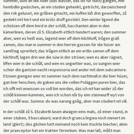
summer, ußhi an die Ader (das wasser, das do für flüßt) gangen, min
hembdlin gwäschen, an ein studen gehenkt, getröcht, darzwischend
den rok geluset, ein grůben gmacht, ein huffen lüß drin geworffen, zů
gedekt mit hert und ein krütz druff gestekt. Den winter ligend die
schützen uff dem herd in der schůll, bacchanten aber in den
kämerlinen, deren zů S. Elizabeth ettlich hundert waren; den summer
aber, wen es heiß was, lagend wier uff dem kilchhoff, trůgen graß
zamen, das man in summer in den herren gassen für die hüser am
samßtag spreittet; das trůgen ettlich an ein ertlin zamen uff dem
kilchhoff, lagen drin wie die süw in der ströwe; wen es aber rägnet,
liffen wier in die schůll, und wen es ungwitter was, so sungen wier
schier die gantzen nacht responsoria und ander mit dem subcantore.
Etzwen giengen wier im summer nach dem nachtmall in die bier hüser,
gan bier heischen; do gaben uns die vollen Poläggen puren bier, das
ich offt mit unwissen so voll bin worden, das ich nit han wider zů der
schůll können kummen, wen ich schon nůr by eim steinwurff wyt von
der schůll was. Summa: do was narung gnůg, aber man studiert nit vill.
In der schůll zů S. Elizabeth lasen alwägen eins mals, zů einer stund, in
einer stuben, 9 baccalaurii; ward doch graeca lingwa noch nienert im
land 〈glert〉; des glichen hatt niemand noch kein truckte biecher; alein
der praeceptor hat ein trukten Terentium. Was man laß, můßt man