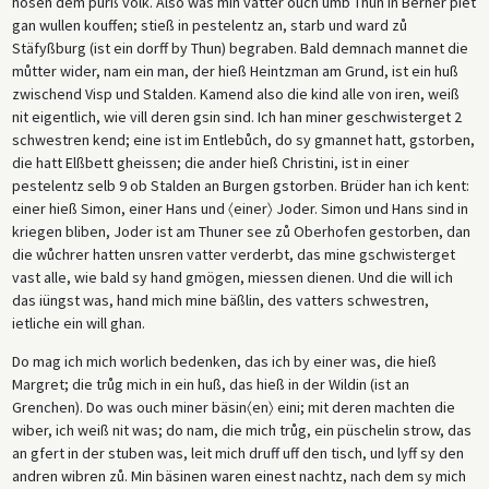
hosen dem purß volk. Also was min vatter ouch umb Thun in Berner piet
gan wullen kouffen; stieß in pestelentz an, starb und ward zů
Stäfyßburg (ist ein dorff by Thun) begraben. Bald demnach mannet die
můtter wider, nam ein man, der hieß Heintzman am Grund, ist ein huß
zwischend Visp und Stalden. Kamend also die kind alle von iren, weiß
nit eigentlich, wie vill deren gsin sind. Ich han miner geschwisterget 2
schwestren kend; eine ist im Entlebůch, do sy gmannet hatt, gstorben,
die hatt Elßbett gheissen; die ander hieß Christini, ist in einer
pestelentz selb 9 ob Stalden an Burgen gstorben. Brüder han ich kent:
einer hieß Simon, einer Hans und 〈einer〉 Joder. Simon und Hans sind in
kriegen bliben, Joder ist am Thuner see zů Oberhofen gestorben, dan
die wůchrer hatten unsren vatter verderbt, das mine gschwisterget
vast alle, wie bald sy hand gmögen, miessen dienen. Und die will ich
das iüngst was, hand mich mine bäßlin, des vatters schwestren,
ietliche ein will ghan.
Do mag ich mich worlich bedenken, das ich by einer was, die hieß
Margret; die trůg mich in ein huß, das hieß in der Wildin (ist an
Grenchen). Do was ouch miner bäsin〈en〉 eini; mit deren machten die
wiber, ich weiß nit was; do nam, die mich trůg, ein püschelin strow, das
an gfert in der stuben was, leit mich druff uff den tisch, und lyff sy den
andren wibren zů. Min bäsinen waren einest nachtz, nach dem sy mich