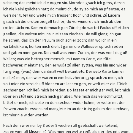
schinen; das meint ich die ougen sin. Morndes gsach ich gens, deren
ich nie keini gsächen hatt; do meint ich, do sy so mich an pfiseten, es
weri der tüfell und welte mich fressen; floch und schrei. Zů Lucern
gsach ich die ersten ziegell tächer; do verwundret ich mich ab den
rotten tächren. Kamen demnach gan Zürich; do wartet Paulus uff ettlich
gsellen, die wolten mit uns in Missen ziechen. Die will gieng ich gan
heischen, das ich den Paulum ouch schier zoch; dan wo ich in ein
wirtzhuß kam, horten mich die lüt gären die Wallesser sprach reden
und gaben mier gären. Do zmall was einer Zürich, der was von Löug uß
Walles; was ein betrogner mensch, mit namen Carle, ein tüfell
bschwerer, meint man, den er wußt zů allen zytten, was hin und wider
für gieng; 〈was〉 dem cardinall woll bekant etc. Der selb Karle kam ein
mall zů mier, dan wier waren in eim huß zherbrig; sprach zu mier, ich
solt mier ein streich uff blossen ars lassen gen, er welt mier ein Zürich
sechser gen. Ich ließ mich bereden. Do fasset er mich gar woll, leit mich
über ein stůll und streich mich gar übell. Wie mich das verschmurtzt,
bittet er mich, ich sölle im den sechser wider lichen; er welte mit der
frowen znacht essen und manglete im an der irtin; gab im den sechser,
ist mier nie wider worden.
Nach dem wier nun by 8 oder 9 wuchen uff gselschafft wartetend,
zugen wier uff Missen zů. Was mier ein wytte reiß, als der des nit gwont