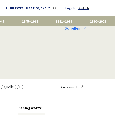
GHDI Extra
Das Projekt
English
Deutsch
945
1945–1961
1961–1989
1990–2023
Schließen
✕
Quelle (9/16)
Druckansicht
Schlagworte