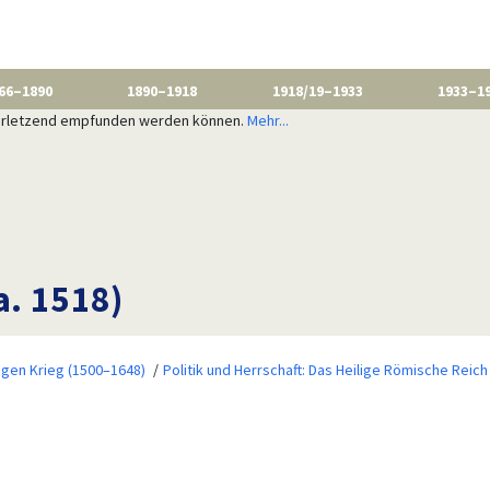
66–1890
1890–1918
1918/19–1933
1933–1
 verletzend empfunden werden können.
Mehr...
a. 1518)
igen Krieg (1500–1648)
Politik und Herrschaft: Das Heilige Römische Reich