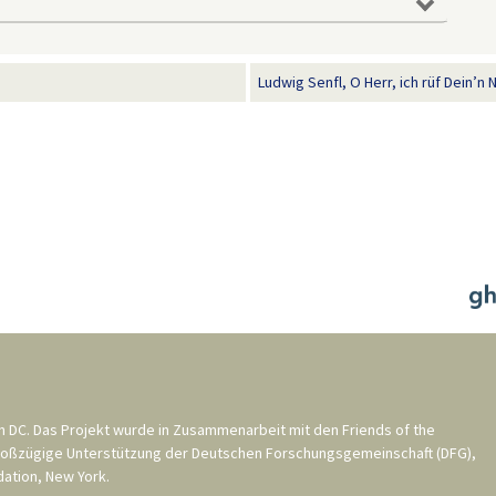
Ludwig Senfl, O Herr, ich rüf Dein’n 
n DC
. Das Projekt wurde in Zusammenarbeit mit den
Friends of the
roßzügige Unterstützung der
Deutschen Forschungsgemeinschaft (DFG)
,
ation, New York
.