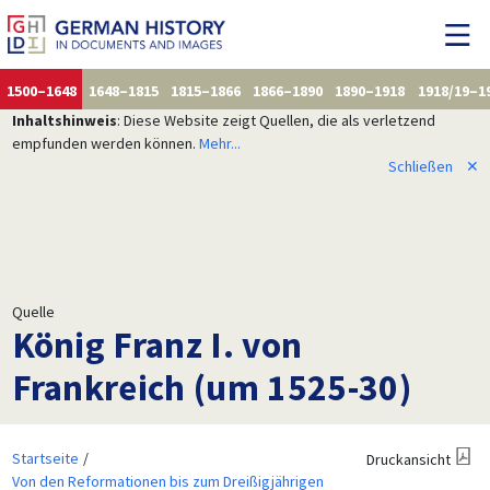
1500–1648
1648–1815
1815–1866
1866–1890
1890–1918
1918/19–1
Inhaltshinweis
: Diese Website zeigt Quellen, die als verletzend
empfunden werden können.
Mehr...
Schließen
✕
Quelle
König Franz I. von
Frankreich (um 1525-30)
Startseite
Druckansicht
Von den Reformationen bis zum Dreißigjährigen