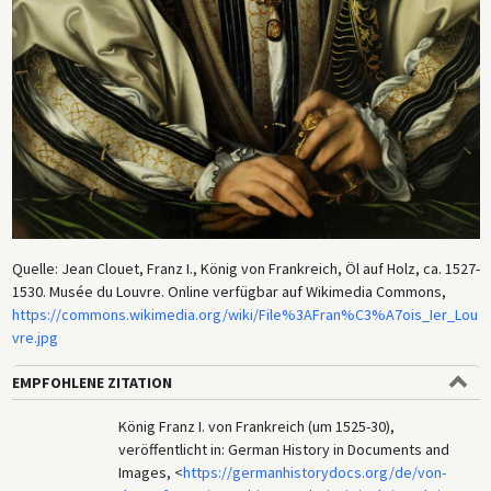
Quelle: Jean Clouet, Franz I., König von Frankreich, Öl auf Holz, ca. 1527-
1530. Musée du Louvre. Online verfügbar auf Wikimedia Commons,
https://commons.wikimedia.org/wiki/File%3AFran%C3%A7ois_Ier_Lou
vre.jpg
EMPFOHLENE ZITATION
König Franz I. von Frankreich (um 1525-30),
veröffentlicht in: German History in Documents and
Images, <
https://germanhistorydocs.org/de/von-