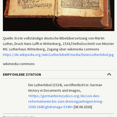
Quelle: Erste vollständige deutsche Bibelübersetzung von Martin
Luther, Druck Hans Lufft in Wittenberg, 1534,Titelholzschnitt von Meister
MS. Lutherhaus Wittenberg, Zugang über wikimedia commons
https://de.wikipedia.org/wiki/Lutherbibel#/media/Datei:Lutherbibel.jpg
wikimedia commons
EMPFOHLENE ZITATION
Die Lutherbibel (1534), veröffentlicht in: German
History in Documents and Images,
<
https://germanhistorydocs.org/de/von-den-
reformationen-bis-zum-dreissigjaehrigen-krieg-
1500-1648/ghdi:image-5348
> [08.06.2026].