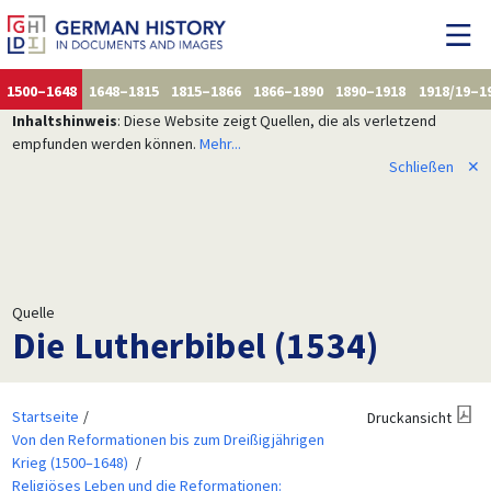
1500–1648
1648–1815
1815–1866
1866–1890
1890–1918
1918/19–1
Inhaltshinweis
: Diese Website zeigt Quellen, die als verletzend
empfunden werden können.
Mehr...
Schließen
✕
Quelle
Die Lutherbibel (1534)
Startseite
Druckansicht
Von den Reformationen bis zum Dreißigjährigen
Krieg (1500–1648)
Religiöses Leben und die Reformationen: