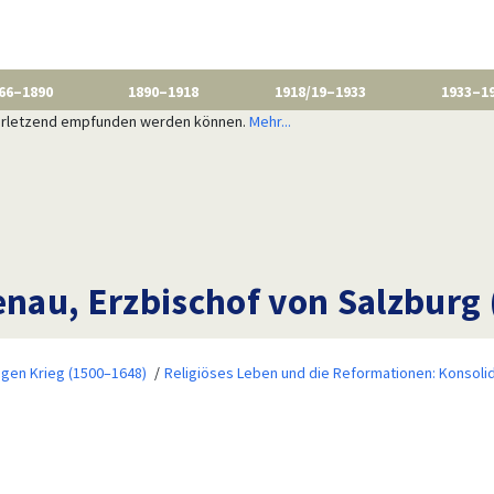
66–1890
1890–1918
1918/19–1933
1933–1
 verletzend empfunden werden können.
Mehr...
enau, Erzbischof von Salzburg
igen Krieg (1500–1648)
Religiöses Leben und die Reformationen: Konsoli