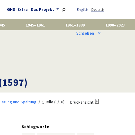
GHDI Extra
Das Projekt
English
Deutsch
945
1945–1961
1961–1989
1990–2023
Schließen
✕
 (1597)
dierung und Spaltung
Quelle (8/18)
Druckansicht
Schlagworte