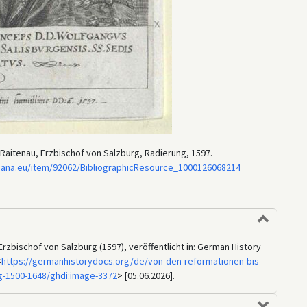
 Raitenau, Erzbischof von Salzburg, Radierung, 1597.
ana.eu/item/92062/BibliographicResource_1000126068214
Erzbischof von Salzburg (1597), veröffentlicht in: German History
<
https://germanhistorydocs.org/de/von-den-reformationen-bis-
g-1500-1648/ghdi:image-3372
> [05.06.2026].