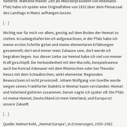
flatterte. Während meiner Zeit als Ministerpräsident von Rheinland-
Pfalz habe ich später eine Originalfahne von 1832 über dem Plenarsaal
des Landtags in Mainz aufhängen lassen.
[
…
]
Wichtig war für mich vor allem, geistig auf dem Boden der Heimat zu
stehen. In Ludwigshafen bin ich aufgewachsen, in der Pfalz habe ich
meine ersten Schritte getan und meine elementaren Erfahrungen
gesammelt; dort wird immer mein Zuhause sein, dort werde ich
begraben liegen. Aus dieser Liebe zur Heimat habe ich viel von meiner
Kraft geschöpft. Die Verbundenheit mit den Wurzeln, beispielsweise
auch bei Konrad Adenauer mit dem Rheinischen oder bei Theodor
Heuss mit dem Schwäbischen, wirkt elementar. Regionales
Bewusstsein ist nicht provinziell. Johann Wolfgang von Goethe wurde
wegen seines Frankfurter Dialekts in Weimar kaum verstanden. Heimat
und Vaterland gehören zusammen. Darum sagte ich später oft: Die Pfalz
ist meine Heimat, Deutschland ist mein Vaterland, und Europa ist
unsere Zukunft.
[
…
]
Quelle: Helmut Kohl, „Heimat Europa“, in
Erinnerungen, 1930–1982.