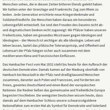
Menschen sehen, die in diesen Zeiten bitteren Elends gelebt haben.
Wir hatten unter der Grenzlage und Frankreichs Zug zum Rhein zu
leiden. Jede Generation errichtete neue Kriegerdenkmale und
Soldatenfriedhöfe. Die Menschen haben daraus ein besonderes
Lebensgefühl entwickelt. Sie sind den Freuden des Daseins nicht ab-
und dogmatischem Denken nicht zugeneigt. Wir Pfälzer haben unseren
Freiheitssinn, haben ein gesundes Misstrauen gegen Ideologen und
Ideologien – der Mensch ist wichtiger als alle Ideologie. Leben und
leben lassen, lautet das pfälzische Toleranzprinzip, und Offenheit und
Lebensart der Pfalz hängen sicher auch zusammen mit dem
mediterranen Klima und französischen Einflüssen.
Das Hambacher Fest vom Mai 1832 steht bis heute für den Aufbruch der
deutschen Demokraten. Damals kamen auf der Maxburg oberhalb von
Hambach bei Neustadt in der Pfalz rund dreißigtausend Menschen
zusammen, darunter auch Polen und Franzosen, und forderten ein
freies, geeintes Deutschland und einen Bund der europäischen
Nationen. Die Redner ließen das gemeinsame und freiheitliche Europa
begeistert hochleben. Die wenigsten Deutschen wissen heute, dass
damals auf dem Hambacher Schloss unsere schwarzrotgoldene
Nationalfahne zum ersten Mal als Symbol für Demokratie und Vaterland