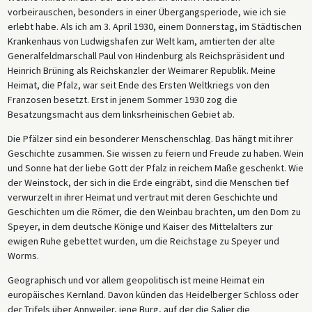
vorbeirauschen, besonders in einer Übergangsperiode, wie ich sie
erlebt habe. Als ich am 3. April 1930, einem Donnerstag, im Städtischen
Krankenhaus von Ludwigshafen zur Welt kam, amtierten der alte
Generalfeldmarschall Paul von Hindenburg als Reichspräsident und
Heinrich Brüning als Reichskanzler der Weimarer Republik. Meine
Heimat, die Pfalz, war seit Ende des Ersten Weltkriegs von den
Franzosen besetzt. Erst in jenem Sommer 1930 zog die
Besatzungsmacht aus dem linksrheinischen Gebiet ab.
Die Pfälzer sind ein besonderer Menschenschlag. Das hängt mit ihrer
Geschichte zusammen. Sie wissen zu feiern und Freude zu haben. Wein
und Sonne hat der liebe Gott der Pfalz in reichem Maße geschenkt. Wie
der Weinstock, der sich in die Erde eingräbt, sind die Menschen tief
verwurzelt in ihrer Heimat und vertraut mit deren Geschichte und
Geschichten um die Römer, die den Weinbau brachten, um den Dom zu
Speyer, in dem deutsche Könige und Kaiser des Mittelalters zur
ewigen Ruhe gebettet wurden, um die Reichstage zu Speyer und
Worms.
Geographisch und vor allem geopolitisch ist meine Heimat ein
europäisches Kernland. Davon künden das Heidelberger Schloss oder
der Trifels über Annweiler, jene Burg, auf der die Salier die